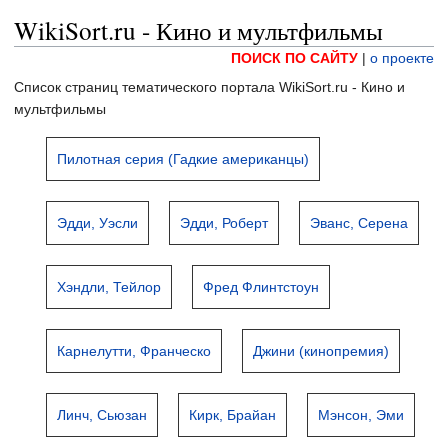
WikiSort.ru - Кино и мультфильмы
ПОИСК ПО САЙТУ
|
о проекте
Список страниц тематического портала WikiSort.ru - Кино и
мультфильмы
Пилотная серия (Гадкие американцы)
Эдди, Уэсли
Эдди, Роберт
Эванс, Серена
Хэндли, Тейлор
Фред Флинтстоун
Карнелутти, Франческо
Джини (кинопремия)
Линч, Сьюзан
Кирк, Брайан
Мэнсон, Эми