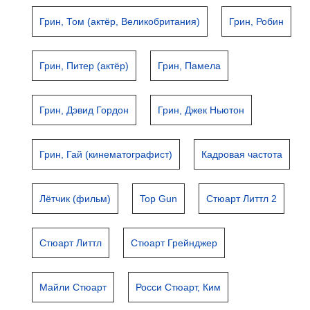
Грин, Том (актёр, Великобритания)
Грин, Робин
Грин, Питер (актёр)
Грин, Памела
Грин, Дэвид Гордон
Грин, Джек Ньютон
Грин, Гай (кинематографист)
Кадровая частота
Лётчик (фильм)
Top Gun
Стюарт Литтл 2
Стюарт Литтл
Стюарт Грейнджер
Майли Стюарт
Росси Стюарт, Ким