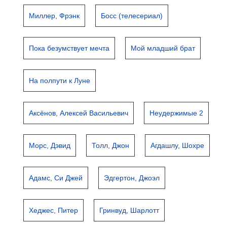
Миллер, Фрэнк
Босс (телесериал)
Пока безумствует мечта
Мой младший брат
На полпути к Луне
Аксёнов, Алексей Васильевич
Неудержимые 2
Морс, Дэвид
Толл, Джон
Агдашлу, Шохре
Адамс, Си Джей
Эдгертон, Джоэл
Хеджес, Питер
Гринвуд, Шарлотт