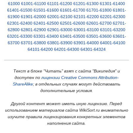
61000
61001-61100
61101-61200
61201-61300
61301-61400
61401-61500
61501-61600
61601-61700
61701-61800
61801-
61900
61901-62000
62001-62100
62101-62200
62201-62300
62301-62400
62401-62500
62501-62600
62601-62700
62701-
62800
62801-62900
62901-63000
63001-63100
63101-63200
63201-63300
63301-63400
63401-63500
63501-63600
63601-
63700
63701-63800
63801-63900
63901-64000
64001-64100
64101-64200
64201-64300
64301-64324
Текст в блоке "Читать" взят с сайта "Википедия" и
доступен по
лицензии Creative Commons Attribution-
ShareAlike
; в отдельных случаях могут действовать
дополнительные условия.
Другой контент может иметь иную лицензию. Перед
использованием материалов сайта WikiSort.ru внимательно
изучите правила лицензирования конкретных элементов
наполнения сайта.