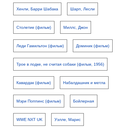
Хенли, Барри Шабака
Шарп, Лесли
Столетие (фильм)
Миллс, Джон
Леди Гамильтон (фильм)
Доминик (фильм)
Трое в лодке, не считая собаки (фильм, 1956)
Кавардак (фильм)
Набалдашник и метла
Мэри Поппинс (фильм)
Бойлерная
WWE NXT UK
Уэлле, Марис