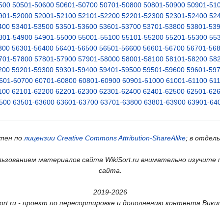
500
50501-50600
50601-50700
50701-50800
50801-50900
50901-51
901-52000
52001-52100
52101-52200
52201-52300
52301-52400
52
400
53401-53500
53501-53600
53601-53700
53701-53800
53801-53
801-54900
54901-55000
55001-55100
55101-55200
55201-55300
55
300
56301-56400
56401-56500
56501-56600
56601-56700
56701-56
701-57800
57801-57900
57901-58000
58001-58100
58101-58200
58
200
59201-59300
59301-59400
59401-59500
59501-59600
59601-59
601-60700
60701-60800
60801-60900
60901-61000
61001-61100
61
100
62101-62200
62201-62300
62301-62400
62401-62500
62501-62
500
63501-63600
63601-63700
63701-63800
63801-63900
63901-64
упен по
лицензии Creative Commons Attribution-ShareAlike
; в отдел
ьзованием материалов сайта WikiSort.ru внимательно изучите 
сайта.
2019-2026
Sort.ru - проект по пересортировке и дополнению контента Вики