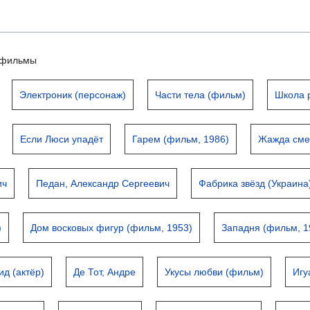
ьтфильмы
Электроник (персонаж)
Части тела (фильм)
Школа 
Если Люси упадёт
Гарем (фильм, 1986)
Жажда сме
ич
Педан, Александр Сергеевич
Фабрика звёзд (Украина
)
Дом восковых фигур (фильм, 1953)
Западня (фильм, 1
ид (актёр)
Де Тот, Андре
Укусы любви (фильм)
Игу