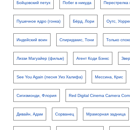
Бойцовский петух
Побег в никуда
Перестрелка
Пушечное ядро (гонка)
Бёрд, Лори
Оутс, Уорре
Индейский воин
Спиридакис, Тони
Только спок
Лиззи Магуайер (фильм)
Агент Коди Бэнкс
Зве
See You Again (песня Уиз Халифа)
Мессина, Крис
Сигизмонди, Флория
Red Digital Cinema Camera Co
Дивайн, Адам
Сорванец
Мраморная задница