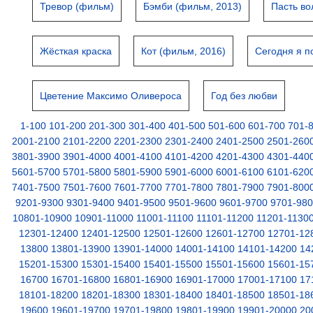
Тревор (фильм)
Бэмби (фильм, 2013)
Пасть во
Жёсткая краска
Кот (фильм, 2016)
Сегодня я п
Цветение Максимо Оливероса
Год без любви
1-100
101-200
201-300
301-400
401-500
501-600
601-700
701-
2001-2100
2101-2200
2201-2300
2301-2400
2401-2500
2501-260
3801-3900
3901-4000
4001-4100
4101-4200
4201-4300
4301-440
5601-5700
5701-5800
5801-5900
5901-6000
6001-6100
6101-620
7401-7500
7501-7600
7601-7700
7701-7800
7801-7900
7901-800
9201-9300
9301-9400
9401-9500
9501-9600
9601-9700
9701-98
10801-10900
10901-11000
11001-11100
11101-11200
11201-1130
12301-12400
12401-12500
12501-12600
12601-12700
12701-12
13800
13801-13900
13901-14000
14001-14100
14101-14200
14
15201-15300
15301-15400
15401-15500
15501-15600
15601-15
16700
16701-16800
16801-16900
16901-17000
17001-17100
17
18101-18200
18201-18300
18301-18400
18401-18500
18501-18
19600
19601-19700
19701-19800
19801-19900
19901-20000
20