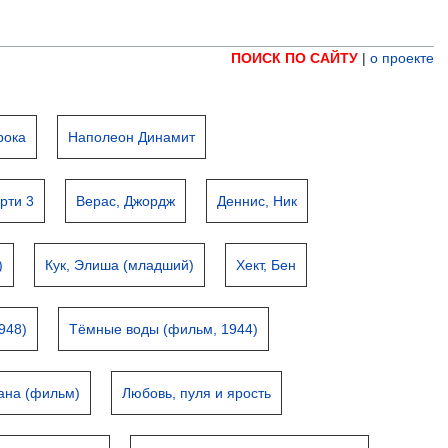
ПОИСК ПО САЙТУ
|
о проекте
рока
Наполеон Динамит
рти 3
Верас, Джордж
Деннис, Ник
)
Кук, Элиша (младший)
Хект, Бен
948)
Тёмные воды (фильм, 1944)
ана (фильм)
Любовь, пуля и ярость