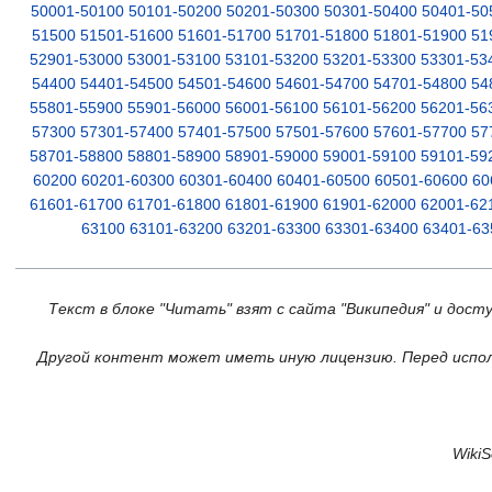
50001-50100
50101-50200
50201-50300
50301-50400
50401-50
51500
51501-51600
51601-51700
51701-51800
51801-51900
51
52901-53000
53001-53100
53101-53200
53201-53300
53301-53
54400
54401-54500
54501-54600
54601-54700
54701-54800
54
55801-55900
55901-56000
56001-56100
56101-56200
56201-56
57300
57301-57400
57401-57500
57501-57600
57601-57700
57
58701-58800
58801-58900
58901-59000
59001-59100
59101-59
60200
60201-60300
60301-60400
60401-60500
60501-60600
60
61601-61700
61701-61800
61801-61900
61901-62000
62001-62
63100
63101-63200
63201-63300
63301-63400
63401-63
Текст в блоке "Читать" взят с сайта "Википедия" и дост
Другой контент может иметь иную лицензию. Перед испол
Wiki