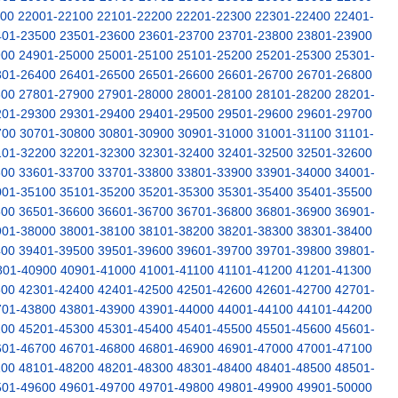
000
22001-22100
22101-22200
22201-22300
22301-22400
22401-
401-23500
23501-23600
23601-23700
23701-23800
23801-23900
900
24901-25000
25001-25100
25101-25200
25201-25300
25301-
301-26400
26401-26500
26501-26600
26601-26700
26701-26800
800
27801-27900
27901-28000
28001-28100
28101-28200
28201-
201-29300
29301-29400
29401-29500
29501-29600
29601-29700
700
30701-30800
30801-30900
30901-31000
31001-31100
31101-
101-32200
32201-32300
32301-32400
32401-32500
32501-32600
600
33601-33700
33701-33800
33801-33900
33901-34000
34001-
001-35100
35101-35200
35201-35300
35301-35400
35401-35500
500
36501-36600
36601-36700
36701-36800
36801-36900
36901-
901-38000
38001-38100
38101-38200
38201-38300
38301-38400
400
39401-39500
39501-39600
39601-39700
39701-39800
39801-
801-40900
40901-41000
41001-41100
41101-41200
41201-41300
300
42301-42400
42401-42500
42501-42600
42601-42700
42701-
701-43800
43801-43900
43901-44000
44001-44100
44101-44200
200
45201-45300
45301-45400
45401-45500
45501-45600
45601-
601-46700
46701-46800
46801-46900
46901-47000
47001-47100
100
48101-48200
48201-48300
48301-48400
48401-48500
48501-
501-49600
49601-49700
49701-49800
49801-49900
49901-50000