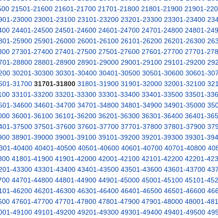
500
21501-21600
21601-21700
21701-21800
21801-21900
21901-22
901-23000
23001-23100
23101-23200
23201-23300
23301-23400
23
400
24401-24500
24501-24600
24601-24700
24701-24800
24801-24
801-25900
25901-26000
26001-26100
26101-26200
26201-26300
26
300
27301-27400
27401-27500
27501-27600
27601-27700
27701-27
701-28800
28801-28900
28901-29000
29001-29100
29101-29200
29
200
30201-30300
30301-30400
30401-30500
30501-30600
30601-30
601-31700
31701-31800
31801-31900
31901-32000
32001-32100
32
100
33101-33200
33201-33300
33301-33400
33401-33500
33501-33
501-34600
34601-34700
34701-34800
34801-34900
34901-35000
35
000
36001-36100
36101-36200
36201-36300
36301-36400
36401-36
401-37500
37501-37600
37601-37700
37701-37800
37801-37900
37
900
38901-39000
39001-39100
39101-39200
39201-39300
39301-39
301-40400
40401-40500
40501-40600
40601-40700
40701-40800
40
800
41801-41900
41901-42000
42001-42100
42101-42200
42201-42
201-43300
43301-43400
43401-43500
43501-43600
43601-43700
43
700
44701-44800
44801-44900
44901-45000
45001-45100
45101-45
101-46200
46201-46300
46301-46400
46401-46500
46501-46600
46
600
47601-47700
47701-47800
47801-47900
47901-48000
48001-48
001-49100
49101-49200
49201-49300
49301-49400
49401-49500
49