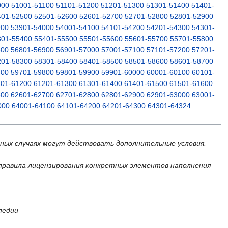
000
51001-51100
51101-51200
51201-51300
51301-51400
51401-
401-52500
52501-52600
52601-52700
52701-52800
52801-52900
900
53901-54000
54001-54100
54101-54200
54201-54300
54301-
301-55400
55401-55500
55501-55600
55601-55700
55701-55800
800
56801-56900
56901-57000
57001-57100
57101-57200
57201-
201-58300
58301-58400
58401-58500
58501-58600
58601-58700
700
59701-59800
59801-59900
59901-60000
60001-60100
60101-
101-61200
61201-61300
61301-61400
61401-61500
61501-61600
600
62601-62700
62701-62800
62801-62900
62901-63000
63001-
000
64001-64100
64101-64200
64201-64300
64301-64324
ьных случаях могут действовать дополнительные условия.
правила лицензирования конкретных элементов наполнения
педии