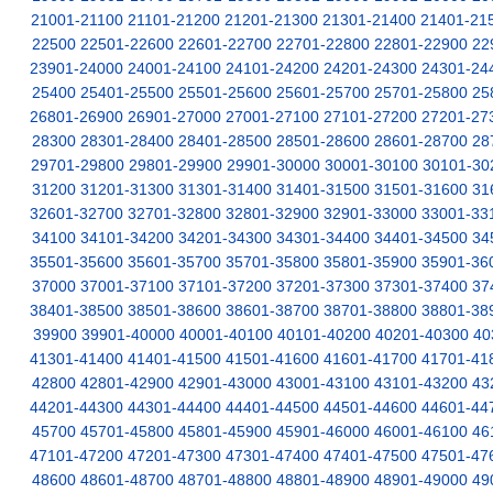
21001-21100
21101-21200
21201-21300
21301-21400
21401-21
22500
22501-22600
22601-22700
22701-22800
22801-22900
22
23901-24000
24001-24100
24101-24200
24201-24300
24301-24
25400
25401-25500
25501-25600
25601-25700
25701-25800
25
26801-26900
26901-27000
27001-27100
27101-27200
27201-27
28300
28301-28400
28401-28500
28501-28600
28601-28700
28
29701-29800
29801-29900
29901-30000
30001-30100
30101-30
31200
31201-31300
31301-31400
31401-31500
31501-31600
31
32601-32700
32701-32800
32801-32900
32901-33000
33001-33
34100
34101-34200
34201-34300
34301-34400
34401-34500
34
35501-35600
35601-35700
35701-35800
35801-35900
35901-36
37000
37001-37100
37101-37200
37201-37300
37301-37400
37
38401-38500
38501-38600
38601-38700
38701-38800
38801-38
39900
39901-40000
40001-40100
40101-40200
40201-40300
40
41301-41400
41401-41500
41501-41600
41601-41700
41701-41
42800
42801-42900
42901-43000
43001-43100
43101-43200
43
44201-44300
44301-44400
44401-44500
44501-44600
44601-44
45700
45701-45800
45801-45900
45901-46000
46001-46100
46
47101-47200
47201-47300
47301-47400
47401-47500
47501-47
48600
48601-48700
48701-48800
48801-48900
48901-49000
49