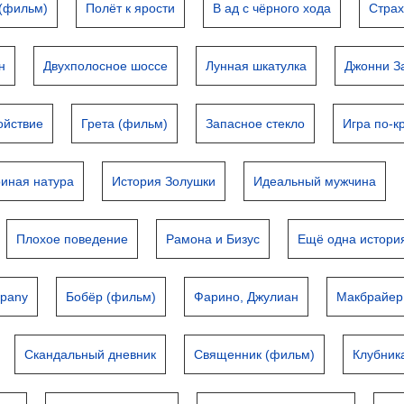
 (фильм)
Полёт к ярости
В ад с чёрного хода
Страх
н
Двухполосное шоссе
Лунная шкатулка
Джонни 
ойствие
Грета (фильм)
Запасное стекло
Игра по-к
риная натура
История Золушки
Идеальный мужчина
Плохое поведение
Рамона и Бизус
Ещё одна истори
mpany
Бобёр (фильм)
Фарино, Джулиан
Макбрайер
Скандальный дневник
Священник (фильм)
Клубник