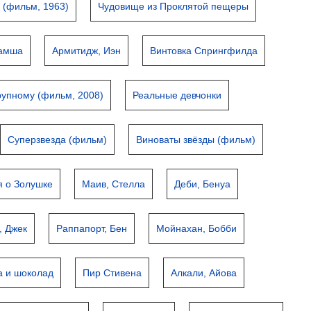
 (фильм, 1963)
Чудовище из Проклятой пещеры
Замша
Армитидж, Иэн
Винтовка Спрингфилда
рупному (фильм, 2008)
Реальные девчонки
Суперзвезда (фильм)
Виноваты звёзды (фильм)
я о Золушке
Маив, Стелла
Деби, Бенуа
, Джек
Раппапорт, Бен
Мойнахан, Бобби
а и шоколад
Пир Стивена
Алкали, Айова