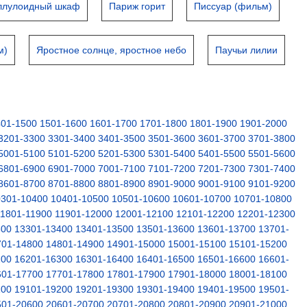
ллулоидный шкаф
Париж горит
Писсуар (фильм)
м)
Яростное солнце, яростное небо
Паучьи лилии
401-1500
1501-1600
1601-1700
1701-1800
1801-1900
1901-2000
3201-3300
3301-3400
3401-3500
3501-3600
3601-3700
3701-3800
5001-5100
5101-5200
5201-5300
5301-5400
5401-5500
5501-5600
6801-6900
6901-7000
7001-7100
7101-7200
7201-7300
7301-7400
8601-8700
8701-8800
8801-8900
8901-9000
9001-9100
9101-9200
0301-10400
10401-10500
10501-10600
10601-10700
10701-10800
11801-11900
11901-12000
12001-12100
12101-12200
12201-12300
300
13301-13400
13401-13500
13501-13600
13601-13700
13701-
701-14800
14801-14900
14901-15000
15001-15100
15101-15200
200
16201-16300
16301-16400
16401-16500
16501-16600
16601-
601-17700
17701-17800
17801-17900
17901-18000
18001-18100
100
19101-19200
19201-19300
19301-19400
19401-19500
19501-
501-20600
20601-20700
20701-20800
20801-20900
20901-21000