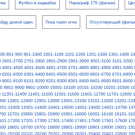
лка
Футбол в хиджабах
Параграф 175 (фильм)
Це
ойду домой один
Пока горят огни
Отсутствующий (филь
800
801-900
901-1000
1001-1100
1101-1200
1201-1300
1301-1400
1
0
2601-2700
2701-2800
2801-2900
2901-3000
3001-3100
3101-3200
0
4401-4500
4501-4600
4601-4700
4701-4800
4801-4900
4901-5000
0
6201-6300
6301-6400
6401-6500
6501-6600
6601-6700
6701-6800
0
8001-8100
8101-8200
8201-8300
8301-8400
8401-8500
8501-8600
00
9801-9900
9901-10000
10001-10100
10101-10200
10201-10300
1
0
11301-11400
11401-11500
11501-11600
11601-11700
11701-11800
800
12801-12900
12901-13000
13001-13100
13101-13200
13201-13
201-14300
14301-14400
14401-14500
14501-14600
14601-14700
14
700
15701-15800
15801-15900
15901-16000
16001-16100
16101-16
101-17200
17201-17300
17301-17400
17401-17500
17501-17600
17
600
18601-18700
18701-18800
18801-18900
18901-19000
19001-19
001-20100
20101-20200
20201-20300
20301-20400
20401-20500
20