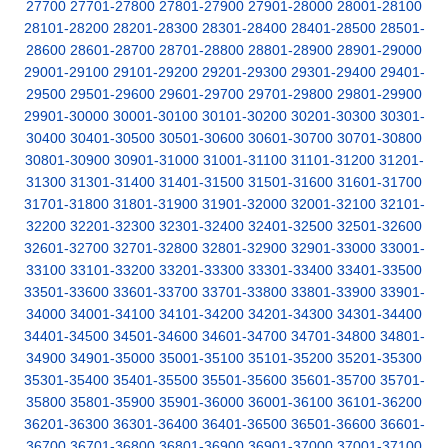
27700
27701-27800
27801-27900
27901-28000
28001-28100
28101-28200
28201-28300
28301-28400
28401-28500
28501-
28600
28601-28700
28701-28800
28801-28900
28901-29000
29001-29100
29101-29200
29201-29300
29301-29400
29401-
29500
29501-29600
29601-29700
29701-29800
29801-29900
29901-30000
30001-30100
30101-30200
30201-30300
30301-
30400
30401-30500
30501-30600
30601-30700
30701-30800
30801-30900
30901-31000
31001-31100
31101-31200
31201-
31300
31301-31400
31401-31500
31501-31600
31601-31700
31701-31800
31801-31900
31901-32000
32001-32100
32101-
32200
32201-32300
32301-32400
32401-32500
32501-32600
32601-32700
32701-32800
32801-32900
32901-33000
33001-
33100
33101-33200
33201-33300
33301-33400
33401-33500
33501-33600
33601-33700
33701-33800
33801-33900
33901-
34000
34001-34100
34101-34200
34201-34300
34301-34400
34401-34500
34501-34600
34601-34700
34701-34800
34801-
34900
34901-35000
35001-35100
35101-35200
35201-35300
35301-35400
35401-35500
35501-35600
35601-35700
35701-
35800
35801-35900
35901-36000
36001-36100
36101-36200
36201-36300
36301-36400
36401-36500
36501-36600
36601-
36700
36701-36800
36801-36900
36901-37000
37001-37100