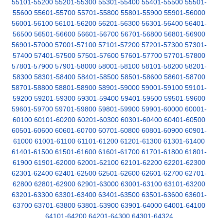
55101-55200
55201-55300
55301-55400
55401-55500
55501-
55600
55601-55700
55701-55800
55801-55900
55901-56000
56001-56100
56101-56200
56201-56300
56301-56400
56401-
56500
56501-56600
56601-56700
56701-56800
56801-56900
56901-57000
57001-57100
57101-57200
57201-57300
57301-
57400
57401-57500
57501-57600
57601-57700
57701-57800
57801-57900
57901-58000
58001-58100
58101-58200
58201-
58300
58301-58400
58401-58500
58501-58600
58601-58700
58701-58800
58801-58900
58901-59000
59001-59100
59101-
59200
59201-59300
59301-59400
59401-59500
59501-59600
59601-59700
59701-59800
59801-59900
59901-60000
60001-
60100
60101-60200
60201-60300
60301-60400
60401-60500
60501-60600
60601-60700
60701-60800
60801-60900
60901-
61000
61001-61100
61101-61200
61201-61300
61301-61400
61401-61500
61501-61600
61601-61700
61701-61800
61801-
61900
61901-62000
62001-62100
62101-62200
62201-62300
62301-62400
62401-62500
62501-62600
62601-62700
62701-
62800
62801-62900
62901-63000
63001-63100
63101-63200
63201-63300
63301-63400
63401-63500
63501-63600
63601-
63700
63701-63800
63801-63900
63901-64000
64001-64100
64101-64200
64201-64300
64301-64324