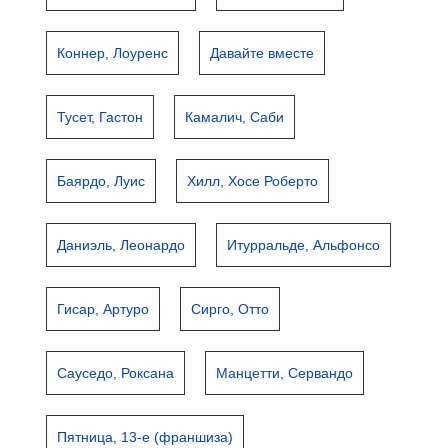
Коннер, Лоуренс
Давайте вместе
Тусет, Гастон
Камалич, Саби
Баярдо, Луис
Хилл, Хосе Роберто
Даниэль, Леонардо
Итурральде, Альфонсо
Гисар, Артуро
Сирго, Отто
Сауседо, Роксана
Манцетти, Сервандо
Пятница, 13-е (франшиза)