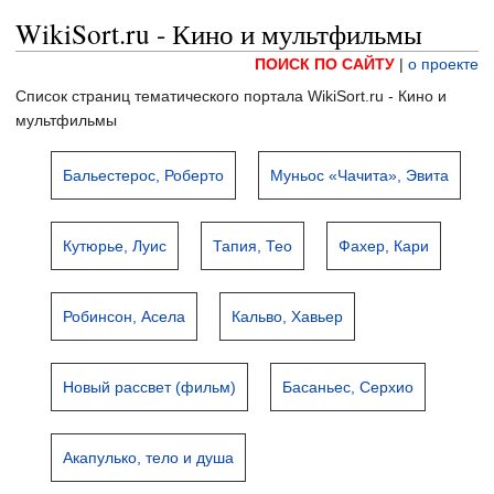
WikiSort.ru - Кино и мультфильмы
ПОИСК ПО САЙТУ
|
о проекте
Список страниц тематического портала WikiSort.ru - Кино и
мультфильмы
Бальестерос, Роберто
Муньос «Чачита», Эвита
Кутюрье, Луис
Тапия, Тео
Фахер, Кари
Робинсон, Асела
Кальво, Хавьер
Новый рассвет (фильм)
Басаньес, Серхио
Акапулько, тело и душа