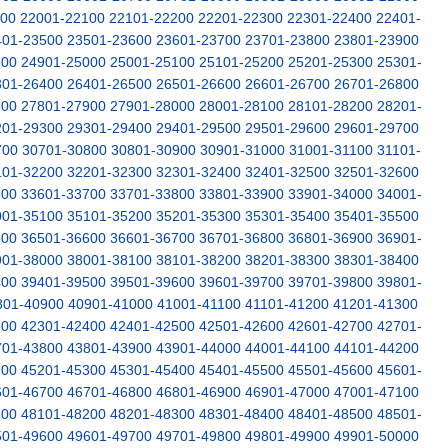
000
22001-22100
22101-22200
22201-22300
22301-22400
22401-
401-23500
23501-23600
23601-23700
23701-23800
23801-23900
900
24901-25000
25001-25100
25101-25200
25201-25300
25301-
301-26400
26401-26500
26501-26600
26601-26700
26701-26800
800
27801-27900
27901-28000
28001-28100
28101-28200
28201-
201-29300
29301-29400
29401-29500
29501-29600
29601-29700
700
30701-30800
30801-30900
30901-31000
31001-31100
31101-
101-32200
32201-32300
32301-32400
32401-32500
32501-32600
600
33601-33700
33701-33800
33801-33900
33901-34000
34001-
001-35100
35101-35200
35201-35300
35301-35400
35401-35500
500
36501-36600
36601-36700
36701-36800
36801-36900
36901-
901-38000
38001-38100
38101-38200
38201-38300
38301-38400
400
39401-39500
39501-39600
39601-39700
39701-39800
39801-
801-40900
40901-41000
41001-41100
41101-41200
41201-41300
300
42301-42400
42401-42500
42501-42600
42601-42700
42701-
701-43800
43801-43900
43901-44000
44001-44100
44101-44200
200
45201-45300
45301-45400
45401-45500
45501-45600
45601-
601-46700
46701-46800
46801-46900
46901-47000
47001-47100
100
48101-48200
48201-48300
48301-48400
48401-48500
48501-
501-49600
49601-49700
49701-49800
49801-49900
49901-50000