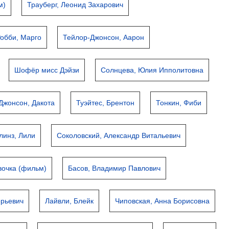
м)
Трауберг, Леонид Захарович
обби, Марго
Тейлор-Джонсон, Аарон
Шофёр мисс Дэйзи
Солнцева, Юлия Ипполитовна
Джонсон, Дакота
Туэйтес, Брентон
Тонкин, Фиби
линз, Лили
Соколовский, Александр Витальевич
вочка (фильм)
Басов, Владимир Павлович
ерьевич
Лайвли, Блейк
Чиповская, Анна Борисовна