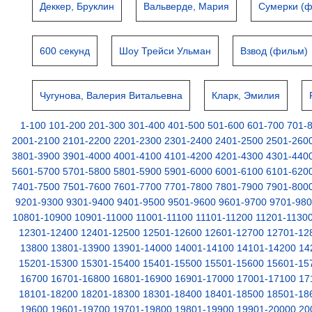
Деккер, Бруклин
Вальверде, Мария
Сумерки (ф
600 секунд
Шоу Трейси Ульман
Взвод (фильм)
Чугунова, Валерия Витальевна
Кларк, Эмилия
1-100
101-200
201-300
301-400
401-500
501-600
601-700
701-
2001-2100
2101-2200
2201-2300
2301-2400
2401-2500
2501-260
3801-3900
3901-4000
4001-4100
4101-4200
4201-4300
4301-440
5601-5700
5701-5800
5801-5900
5901-6000
6001-6100
6101-620
7401-7500
7501-7600
7601-7700
7701-7800
7801-7900
7901-800
9201-9300
9301-9400
9401-9500
9501-9600
9601-9700
9701-98
10801-10900
10901-11000
11001-11100
11101-11200
11201-1130
12301-12400
12401-12500
12501-12600
12601-12700
12701-12
13800
13801-13900
13901-14000
14001-14100
14101-14200
14
15201-15300
15301-15400
15401-15500
15501-15600
15601-15
16700
16701-16800
16801-16900
16901-17000
17001-17100
17
18101-18200
18201-18300
18301-18400
18401-18500
18501-18
19600
19601-19700
19701-19800
19801-19900
19901-20000
20