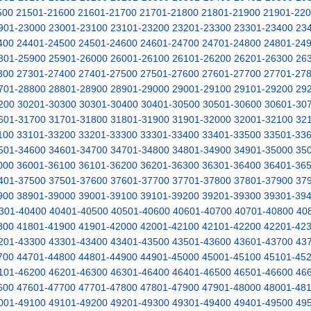
500
21501-21600
21601-21700
21701-21800
21801-21900
21901-22
901-23000
23001-23100
23101-23200
23201-23300
23301-23400
23
400
24401-24500
24501-24600
24601-24700
24701-24800
24801-24
801-25900
25901-26000
26001-26100
26101-26200
26201-26300
26
300
27301-27400
27401-27500
27501-27600
27601-27700
27701-27
701-28800
28801-28900
28901-29000
29001-29100
29101-29200
29
200
30201-30300
30301-30400
30401-30500
30501-30600
30601-30
601-31700
31701-31800
31801-31900
31901-32000
32001-32100
32
100
33101-33200
33201-33300
33301-33400
33401-33500
33501-33
501-34600
34601-34700
34701-34800
34801-34900
34901-35000
35
000
36001-36100
36101-36200
36201-36300
36301-36400
36401-36
401-37500
37501-37600
37601-37700
37701-37800
37801-37900
37
900
38901-39000
39001-39100
39101-39200
39201-39300
39301-39
301-40400
40401-40500
40501-40600
40601-40700
40701-40800
40
800
41801-41900
41901-42000
42001-42100
42101-42200
42201-42
201-43300
43301-43400
43401-43500
43501-43600
43601-43700
43
700
44701-44800
44801-44900
44901-45000
45001-45100
45101-45
101-46200
46201-46300
46301-46400
46401-46500
46501-46600
46
600
47601-47700
47701-47800
47801-47900
47901-48000
48001-48
001-49100
49101-49200
49201-49300
49301-49400
49401-49500
49