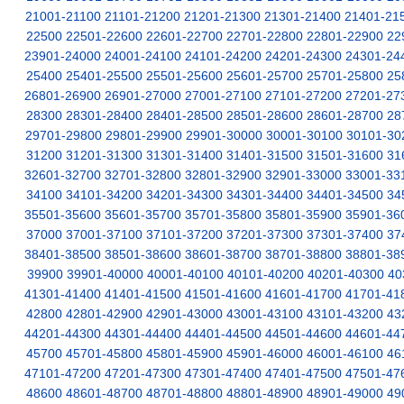
21001-21100
21101-21200
21201-21300
21301-21400
21401-21
22500
22501-22600
22601-22700
22701-22800
22801-22900
22
23901-24000
24001-24100
24101-24200
24201-24300
24301-24
25400
25401-25500
25501-25600
25601-25700
25701-25800
25
26801-26900
26901-27000
27001-27100
27101-27200
27201-27
28300
28301-28400
28401-28500
28501-28600
28601-28700
28
29701-29800
29801-29900
29901-30000
30001-30100
30101-30
31200
31201-31300
31301-31400
31401-31500
31501-31600
31
32601-32700
32701-32800
32801-32900
32901-33000
33001-33
34100
34101-34200
34201-34300
34301-34400
34401-34500
34
35501-35600
35601-35700
35701-35800
35801-35900
35901-36
37000
37001-37100
37101-37200
37201-37300
37301-37400
37
38401-38500
38501-38600
38601-38700
38701-38800
38801-38
39900
39901-40000
40001-40100
40101-40200
40201-40300
40
41301-41400
41401-41500
41501-41600
41601-41700
41701-41
42800
42801-42900
42901-43000
43001-43100
43101-43200
43
44201-44300
44301-44400
44401-44500
44501-44600
44601-44
45700
45701-45800
45801-45900
45901-46000
46001-46100
46
47101-47200
47201-47300
47301-47400
47401-47500
47501-47
48600
48601-48700
48701-48800
48801-48900
48901-49000
49