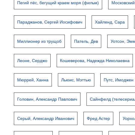
Пегий пёс, бегущий краем моря (фильм)
Московский
Параджанов, Сергей Иосифович
Хайленд, Сара
Миллионер из трущоб
Патель, Дев
Уотсон, Эм
Леоне, Серджо
Кошеверова, Надежда Николаевна
Мюррей, Ханна
Льюис, Мэттью
Путс, Имоджен
Головин, Александр Павлович
Сайнфелд (телесериа
Серый, Александр Иванович
Фред Астер
Уорхо