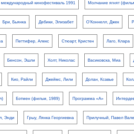
 международный кинофестиваль 1991
Молчание ягнят (филь
Бри, Бьянка
Дебики, Элизабет
О’Коннелл, Джек
Р
ма
Петтифер, Алекс
Стюарт, Кристен
Лаго, Клара
Бенсон, Эшли
Холт, Николас
Васиковска, Миа
Кио, Райли
Джеймс, Лили
Долан, Ксавье
Кол
л)
Бэтмен (фильм, 1989)
Программа «А»
Интерде
л, Энди
Грыу, Лянка Георгиевна
Прилучный, Павел Вал