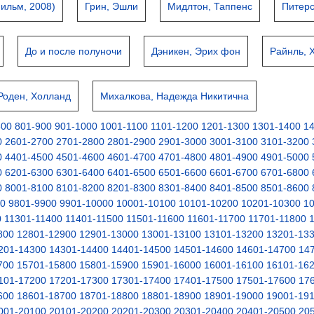
ильм, 2008)
Грин, Эшли
Мидлтон, Таппенс
Питерс
До и после полуночи
Дэникен, Эрих фон
Райнль, 
Роден, Холланд
Михалкова, Надежда Никитична
800
801-900
901-1000
1001-1100
1101-1200
1201-1300
1301-1400
1
0
2601-2700
2701-2800
2801-2900
2901-3000
3001-3100
3101-3200
0
4401-4500
4501-4600
4601-4700
4701-4800
4801-4900
4901-5000
0
6201-6300
6301-6400
6401-6500
6501-6600
6601-6700
6701-6800
0
8001-8100
8101-8200
8201-8300
8301-8400
8401-8500
8501-8600
00
9801-9900
9901-10000
10001-10100
10101-10200
10201-10300
1
0
11301-11400
11401-11500
11501-11600
11601-11700
11701-11800
800
12801-12900
12901-13000
13001-13100
13101-13200
13201-13
201-14300
14301-14400
14401-14500
14501-14600
14601-14700
14
700
15701-15800
15801-15900
15901-16000
16001-16100
16101-16
101-17200
17201-17300
17301-17400
17401-17500
17501-17600
17
600
18601-18700
18701-18800
18801-18900
18901-19000
19001-19
001-20100
20101-20200
20201-20300
20301-20400
20401-20500
20