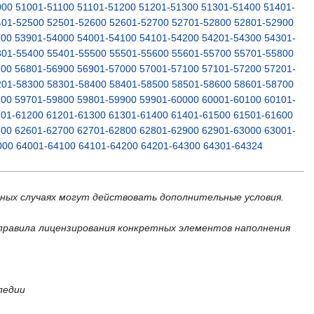
000
51001-51100
51101-51200
51201-51300
51301-51400
51401-
401-52500
52501-52600
52601-52700
52701-52800
52801-52900
900
53901-54000
54001-54100
54101-54200
54201-54300
54301-
301-55400
55401-55500
55501-55600
55601-55700
55701-55800
800
56801-56900
56901-57000
57001-57100
57101-57200
57201-
201-58300
58301-58400
58401-58500
58501-58600
58601-58700
700
59701-59800
59801-59900
59901-60000
60001-60100
60101-
101-61200
61201-61300
61301-61400
61401-61500
61501-61600
600
62601-62700
62701-62800
62801-62900
62901-63000
63001-
000
64001-64100
64101-64200
64201-64300
64301-64324
ьных случаях могут действовать дополнительные условия.
правила лицензирования конкретных элементов наполнения
педии