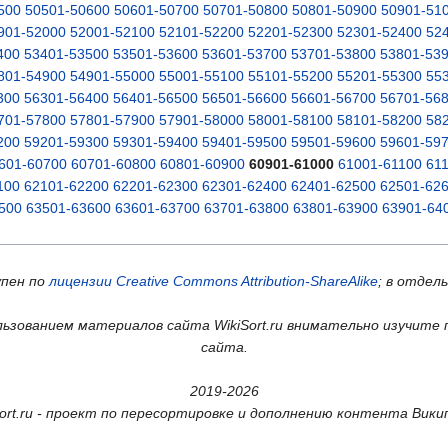
500
50501-50600
50601-50700
50701-50800
50801-50900
50901-51
901-52000
52001-52100
52101-52200
52201-52300
52301-52400
52
400
53401-53500
53501-53600
53601-53700
53701-53800
53801-53
801-54900
54901-55000
55001-55100
55101-55200
55201-55300
55
300
56301-56400
56401-56500
56501-56600
56601-56700
56701-56
701-57800
57801-57900
57901-58000
58001-58100
58101-58200
58
200
59201-59300
59301-59400
59401-59500
59501-59600
59601-59
601-60700
60701-60800
60801-60900
60901-61000
61001-61100
61
100
62101-62200
62201-62300
62301-62400
62401-62500
62501-62
500
63501-63600
63601-63700
63701-63800
63801-63900
63901-64
упен по
лицензии Creative Commons Attribution-ShareAlike
; в отдел
ьзованием материалов сайта WikiSort.ru внимательно изучите 
сайта.
2019-2026
Sort.ru - проект по пересортировке и дополнению контента Вики