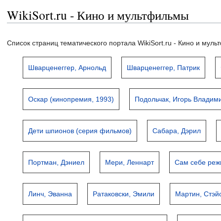
WikiSort.ru - Кино и мультфильмы
Список страниц тематического портала WikiSort.ru - Кино и мул
Шварценеггер, Арнольд
Шварценеггер, Патрик
Оскар (кинопремия, 1993)
Подольчак, Игорь Владим
Дети шпионов (серия фильмов)
Сабара, Дэрил
Портман, Дэниел
Мери, Леннарт
Сам себе реж
Линч, Эванна
Ратаковски, Эмили
Мартин, Стэй