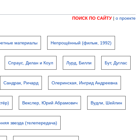
ПОИСК ПО САЙТУ
|
о проекте
ретные материалы
Непрощённый (фильм, 1992)
Спраус, Дилан и Коул
Лурд, Билли
Бут, Дуглас
Сандрак, Ричард
Олеринская, Ингрид Андреевна
ктёр)
Векслер, Юрий Абрамович
Вудли, Шейлин
нняя звезда (телепередача)