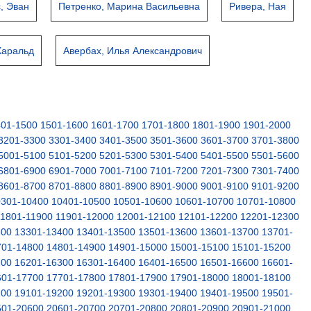
, Эван
Петренко, Марина Васильевна
Ривера, Ная
Харальд
Авербах, Илья Александрович
401-1500
1501-1600
1601-1700
1701-1800
1801-1900
1901-2000
3201-3300
3301-3400
3401-3500
3501-3600
3601-3700
3701-3800
5001-5100
5101-5200
5201-5300
5301-5400
5401-5500
5501-5600
6801-6900
6901-7000
7001-7100
7101-7200
7201-7300
7301-7400
8601-8700
8701-8800
8801-8900
8901-9000
9001-9100
9101-9200
0301-10400
10401-10500
10501-10600
10601-10700
10701-10800
11801-11900
11901-12000
12001-12100
12101-12200
12201-12300
300
13301-13400
13401-13500
13501-13600
13601-13700
13701-
701-14800
14801-14900
14901-15000
15001-15100
15101-15200
200
16201-16300
16301-16400
16401-16500
16501-16600
16601-
601-17700
17701-17800
17801-17900
17901-18000
18001-18100
100
19101-19200
19201-19300
19301-19400
19401-19500
19501-
501-20600
20601-20700
20701-20800
20801-20900
20901-21000