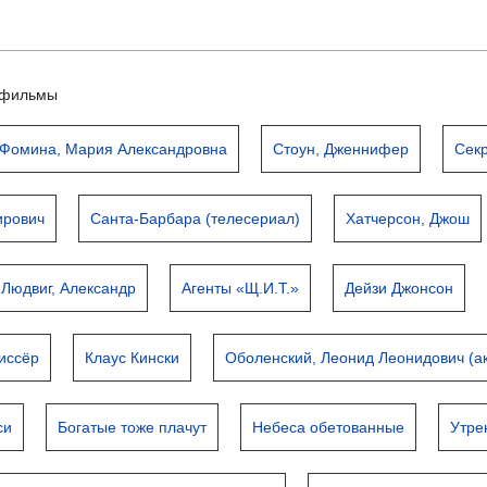
ьтфильмы
Фомина, Мария Александровна
Стоун, Дженнифер
Сек
ирович
Санта-Барбара (телесериал)
Хатчерсон, Джош
Людвиг, Александр
Агенты «Щ.И.Т.»
Дейзи Джонсон
иссёр
Клаус Кински
Оболенский, Леонид Леонидович (а
си
Богатые тоже плачут
Небеса обетованные
Утре