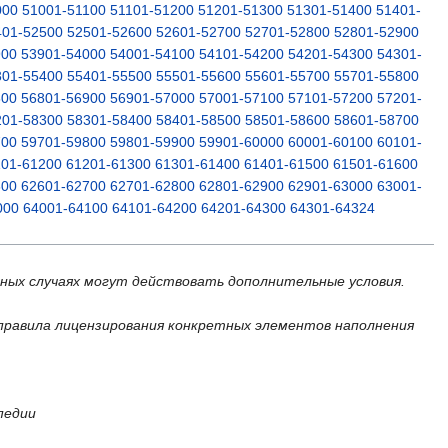
000
51001-51100
51101-51200
51201-51300
51301-51400
51401-
401-52500
52501-52600
52601-52700
52701-52800
52801-52900
900
53901-54000
54001-54100
54101-54200
54201-54300
54301-
301-55400
55401-55500
55501-55600
55601-55700
55701-55800
800
56801-56900
56901-57000
57001-57100
57101-57200
57201-
201-58300
58301-58400
58401-58500
58501-58600
58601-58700
700
59701-59800
59801-59900
59901-60000
60001-60100
60101-
101-61200
61201-61300
61301-61400
61401-61500
61501-61600
600
62601-62700
62701-62800
62801-62900
62901-63000
63001-
000
64001-64100
64101-64200
64201-64300
64301-64324
ьных случаях могут действовать дополнительные условия.
правила лицензирования конкретных элементов наполнения
педии