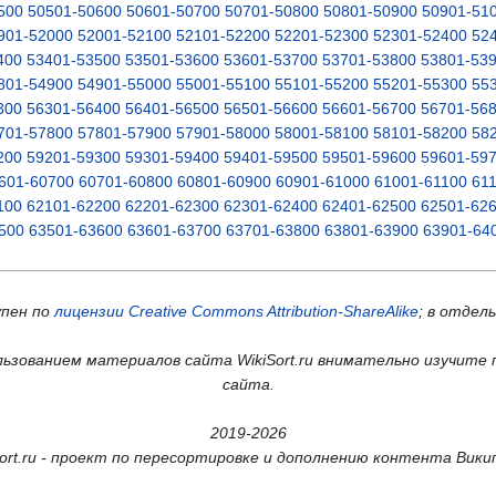
500
50501-50600
50601-50700
50701-50800
50801-50900
50901-51
901-52000
52001-52100
52101-52200
52201-52300
52301-52400
52
400
53401-53500
53501-53600
53601-53700
53701-53800
53801-53
801-54900
54901-55000
55001-55100
55101-55200
55201-55300
55
300
56301-56400
56401-56500
56501-56600
56601-56700
56701-56
701-57800
57801-57900
57901-58000
58001-58100
58101-58200
58
200
59201-59300
59301-59400
59401-59500
59501-59600
59601-59
601-60700
60701-60800
60801-60900
60901-61000
61001-61100
61
100
62101-62200
62201-62300
62301-62400
62401-62500
62501-62
500
63501-63600
63601-63700
63701-63800
63801-63900
63901-64
упен по
лицензии Creative Commons Attribution-ShareAlike
; в отдел
ьзованием материалов сайта WikiSort.ru внимательно изучите 
сайта.
2019-2026
Sort.ru - проект по пересортировке и дополнению контента Вики