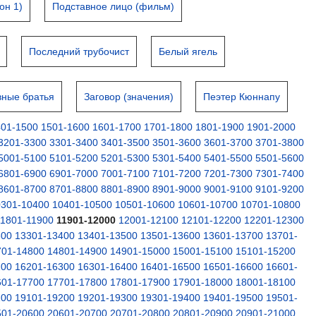
он 1)
Подставное лицо (фильм)
Последний трубочист
Белый ягель
вные братья
Заговор (значения)
Пеэтер Кюннапу
401-1500
1501-1600
1601-1700
1701-1800
1801-1900
1901-2000
3201-3300
3301-3400
3401-3500
3501-3600
3601-3700
3701-3800
5001-5100
5101-5200
5201-5300
5301-5400
5401-5500
5501-5600
6801-6900
6901-7000
7001-7100
7101-7200
7201-7300
7301-7400
8601-8700
8701-8800
8801-8900
8901-9000
9001-9100
9101-9200
0301-10400
10401-10500
10501-10600
10601-10700
10701-10800
11801-11900
11901-12000
12001-12100
12101-12200
12201-12300
300
13301-13400
13401-13500
13501-13600
13601-13700
13701-
701-14800
14801-14900
14901-15000
15001-15100
15101-15200
200
16201-16300
16301-16400
16401-16500
16501-16600
16601-
601-17700
17701-17800
17801-17900
17901-18000
18001-18100
100
19101-19200
19201-19300
19301-19400
19401-19500
19501-
501-20600
20601-20700
20701-20800
20801-20900
20901-21000