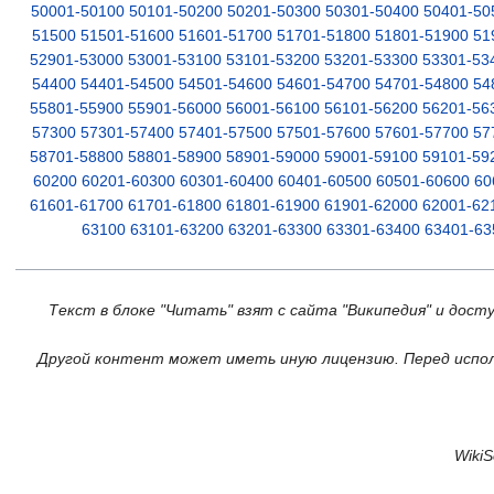
50001-50100
50101-50200
50201-50300
50301-50400
50401-50
51500
51501-51600
51601-51700
51701-51800
51801-51900
51
52901-53000
53001-53100
53101-53200
53201-53300
53301-53
54400
54401-54500
54501-54600
54601-54700
54701-54800
54
55801-55900
55901-56000
56001-56100
56101-56200
56201-56
57300
57301-57400
57401-57500
57501-57600
57601-57700
57
58701-58800
58801-58900
58901-59000
59001-59100
59101-59
60200
60201-60300
60301-60400
60401-60500
60501-60600
60
61601-61700
61701-61800
61801-61900
61901-62000
62001-62
63100
63101-63200
63201-63300
63301-63400
63401-63
Текст в блоке "Читать" взят с сайта "Википедия" и дост
Другой контент может иметь иную лицензию. Перед испол
Wiki