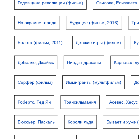
Годовщина революции (фильм)
Свилова, Елизавета
На окраине города
Будущее (фильм, 2016)
Три
Болота (фильм, 2011)
Детские игры (фильм)
Ку
ДеБелло, Джеймс
Ниндзя-драконы
Карнавал д
Сёрфер (фильм)
Иммигранты (мультфильм)
Д
Робертс, Тед Ян
Трансильмания
Асевес, Хесус
Бюссьер, Паскаль
Короли льда
Бывает и хуже (