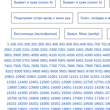
Бывает и хуже (сезон 4)
Бывает и хуже (сезон 3)
Поцелуями сотри кровь с моих рук
Осёл, селёдка и 
Бессонница (мультфильм)
Браун, Макс (актёр)
1-100
101-200
201-300
301-400
401-500
501-600
601-700
701-
2001-2100
2101-2200
2201-2300
2301-2400
2401-2500
2501-260
3801-3900
3901-4000
4001-4100
4101-4200
4201-4300
4301-440
5601-5700
5701-5800
5801-5900
5901-6000
6001-6100
6101-620
7401-7500
7501-7600
7601-7700
7701-7800
7801-7900
7901-800
9201-9300
9301-9400
9401-9500
9501-9600
9601-9700
9701-98
10801-10900
10901-11000
11001-11100
11101-11200
11201-1130
12301-12400
12401-12500
12501-12600
12601-12700
12701-12
13800
13801-13900
13901-14000
14001-14100
14101-14200
14
15201-15300
15301-15400
15401-15500
15501-15600
15601-15
16700
16701-16800
16801-16900
16901-17000
17001-17100
17
18101-18200
18201-18300
18301-18400
18401-18500
18501-18
19600
19601-19700
19701-19800
19801-19900
19901-20000
20