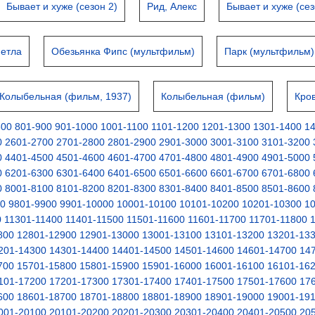
Бывает и хуже (сезон 2)
Рид, Алекс
Бывает и хуже (сез
метла
Обезьянка Фипс (мультфильм)
Парк (мультфильм)
Колыбельная (фильм, 1937)
Колыбельная (фильм)
Кро
800
801-900
901-1000
1001-1100
1101-1200
1201-1300
1301-1400
1
0
2601-2700
2701-2800
2801-2900
2901-3000
3001-3100
3101-3200
0
4401-4500
4501-4600
4601-4700
4701-4800
4801-4900
4901-5000
0
6201-6300
6301-6400
6401-6500
6501-6600
6601-6700
6701-6800
0
8001-8100
8101-8200
8201-8300
8301-8400
8401-8500
8501-8600
00
9801-9900
9901-10000
10001-10100
10101-10200
10201-10300
1
0
11301-11400
11401-11500
11501-11600
11601-11700
11701-11800
800
12801-12900
12901-13000
13001-13100
13101-13200
13201-13
201-14300
14301-14400
14401-14500
14501-14600
14601-14700
14
700
15701-15800
15801-15900
15901-16000
16001-16100
16101-16
101-17200
17201-17300
17301-17400
17401-17500
17501-17600
17
600
18601-18700
18701-18800
18801-18900
18901-19000
19001-19
001-20100
20101-20200
20201-20300
20301-20400
20401-20500
20