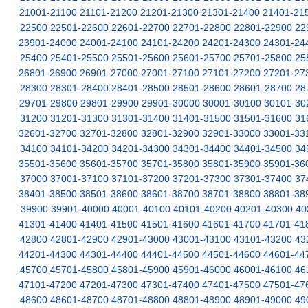
21001-21100
21101-21200
21201-21300
21301-21400
21401-21
22500
22501-22600
22601-22700
22701-22800
22801-22900
22
23901-24000
24001-24100
24101-24200
24201-24300
24301-24
25400
25401-25500
25501-25600
25601-25700
25701-25800
25
26801-26900
26901-27000
27001-27100
27101-27200
27201-27
28300
28301-28400
28401-28500
28501-28600
28601-28700
28
29701-29800
29801-29900
29901-30000
30001-30100
30101-30
31200
31201-31300
31301-31400
31401-31500
31501-31600
31
32601-32700
32701-32800
32801-32900
32901-33000
33001-33
34100
34101-34200
34201-34300
34301-34400
34401-34500
34
35501-35600
35601-35700
35701-35800
35801-35900
35901-36
37000
37001-37100
37101-37200
37201-37300
37301-37400
37
38401-38500
38501-38600
38601-38700
38701-38800
38801-38
39900
39901-40000
40001-40100
40101-40200
40201-40300
40
41301-41400
41401-41500
41501-41600
41601-41700
41701-41
42800
42801-42900
42901-43000
43001-43100
43101-43200
43
44201-44300
44301-44400
44401-44500
44501-44600
44601-44
45700
45701-45800
45801-45900
45901-46000
46001-46100
46
47101-47200
47201-47300
47301-47400
47401-47500
47501-47
48600
48601-48700
48701-48800
48801-48900
48901-49000
49