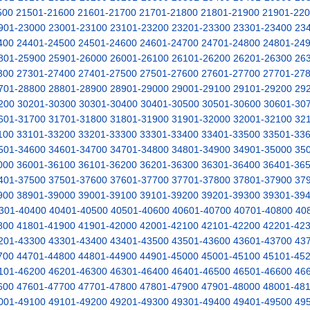
500
21501-21600
21601-21700
21701-21800
21801-21900
21901-22
901-23000
23001-23100
23101-23200
23201-23300
23301-23400
23
400
24401-24500
24501-24600
24601-24700
24701-24800
24801-24
801-25900
25901-26000
26001-26100
26101-26200
26201-26300
26
300
27301-27400
27401-27500
27501-27600
27601-27700
27701-27
701-28800
28801-28900
28901-29000
29001-29100
29101-29200
29
200
30201-30300
30301-30400
30401-30500
30501-30600
30601-30
601-31700
31701-31800
31801-31900
31901-32000
32001-32100
32
100
33101-33200
33201-33300
33301-33400
33401-33500
33501-33
501-34600
34601-34700
34701-34800
34801-34900
34901-35000
35
000
36001-36100
36101-36200
36201-36300
36301-36400
36401-36
401-37500
37501-37600
37601-37700
37701-37800
37801-37900
37
900
38901-39000
39001-39100
39101-39200
39201-39300
39301-39
301-40400
40401-40500
40501-40600
40601-40700
40701-40800
40
800
41801-41900
41901-42000
42001-42100
42101-42200
42201-42
201-43300
43301-43400
43401-43500
43501-43600
43601-43700
43
700
44701-44800
44801-44900
44901-45000
45001-45100
45101-45
101-46200
46201-46300
46301-46400
46401-46500
46501-46600
46
600
47601-47700
47701-47800
47801-47900
47901-48000
48001-48
001-49100
49101-49200
49201-49300
49301-49400
49401-49500
49