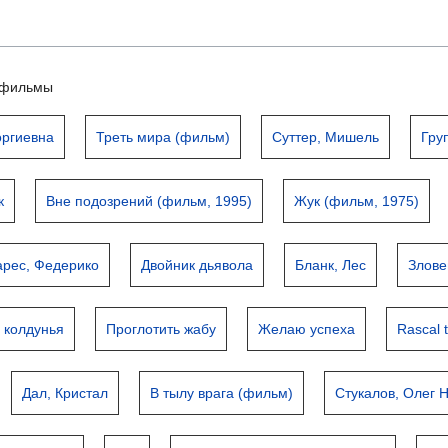
ьтфильмы
оргиевна
Треть мира (фильм)
Суттер, Мишель
Гру
к
Вне подозрений (фильм, 1995)
Жук (фильм, 1975)
арес, Федерико
Двойник дьявола
Бланк, Лес
Злове
и колдунья
Проглотить жабу
Желаю успеха
Rascal 
Дал, Кристал
В тылу врага (фильм)
Стукалов, Олег 