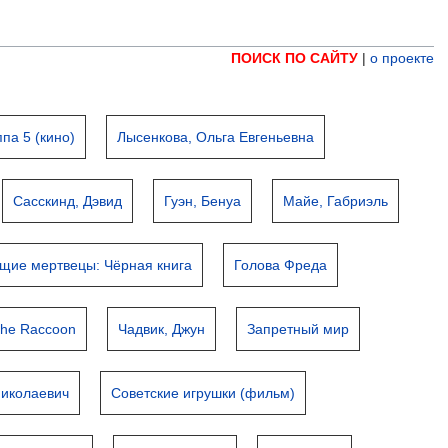
ПОИСК ПО САЙТУ
|
о проекте
ппа 5 (кино)
Лысенкова, Ольга Евгеньевна
Сасскинд, Дэвид
Гуэн, Бенуа
Майе, Габриэль
щие мертвецы: Чёрная книга
Голова Фреда
the Raccoon
Чадвик, Джун
Запретный мир
Николаевич
Советские игрушки (фильм)