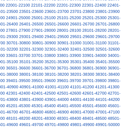
000
22001-22100
22101-22200
22201-22300
22301-22400
22401-
401-23500
23501-23600
23601-23700
23701-23800
23801-23900
900
24901-25000
25001-25100
25101-25200
25201-25300
25301-
301-26400
26401-26500
26501-26600
26601-26700
26701-26800
800
27801-27900
27901-28000
28001-28100
28101-28200
28201-
201-29300
29301-29400
29401-29500
29501-29600
29601-29700
700
30701-30800
30801-30900
30901-31000
31001-31100
31101-
101-32200
32201-32300
32301-32400
32401-32500
32501-32600
600
33601-33700
33701-33800
33801-33900
33901-34000
34001-
001-35100
35101-35200
35201-35300
35301-35400
35401-35500
500
36501-36600
36601-36700
36701-36800
36801-36900
36901-
901-38000
38001-38100
38101-38200
38201-38300
38301-38400
400
39401-39500
39501-39600
39601-39700
39701-39800
39801-
801-40900
40901-41000
41001-41100
41101-41200
41201-41300
300
42301-42400
42401-42500
42501-42600
42601-42700
42701-
701-43800
43801-43900
43901-44000
44001-44100
44101-44200
200
45201-45300
45301-45400
45401-45500
45501-45600
45601-
601-46700
46701-46800
46801-46900
46901-47000
47001-47100
100
48101-48200
48201-48300
48301-48400
48401-48500
48501-
501-49600
49601-49700
49701-49800
49801-49900
49901-50000