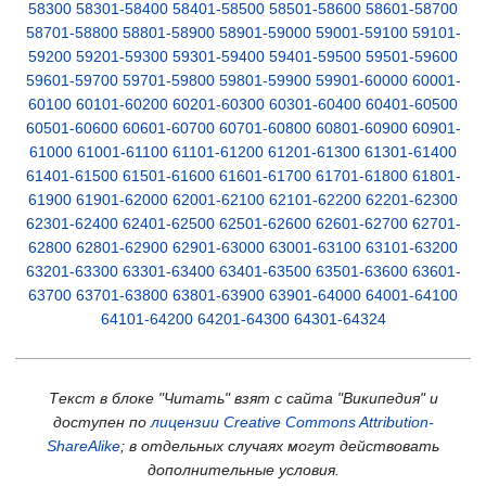
58300
58301-58400
58401-58500
58501-58600
58601-58700
58701-58800
58801-58900
58901-59000
59001-59100
59101-
59200
59201-59300
59301-59400
59401-59500
59501-59600
59601-59700
59701-59800
59801-59900
59901-60000
60001-
60100
60101-60200
60201-60300
60301-60400
60401-60500
60501-60600
60601-60700
60701-60800
60801-60900
60901-
61000
61001-61100
61101-61200
61201-61300
61301-61400
61401-61500
61501-61600
61601-61700
61701-61800
61801-
61900
61901-62000
62001-62100
62101-62200
62201-62300
62301-62400
62401-62500
62501-62600
62601-62700
62701-
62800
62801-62900
62901-63000
63001-63100
63101-63200
63201-63300
63301-63400
63401-63500
63501-63600
63601-
63700
63701-63800
63801-63900
63901-64000
64001-64100
64101-64200
64201-64300
64301-64324
Текст в блоке "Читать" взят с сайта "Википедия" и
доступен по
лицензии Creative Commons Attribution-
ShareAlike
; в отдельных случаях могут действовать
дополнительные условия.