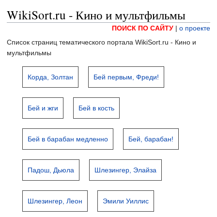
WikiSort.ru - Кино и мультфильмы
ПОИСК ПО САЙТУ
|
о проекте
Список страниц тематического портала WikiSort.ru - Кино и
мультфильмы
Корда, Золтан
Бей первым, Фреди!
Бей и жги
Бей в кость
Бей в барабан медленно
Бей, барабан!
Падош, Дьюла
Шлезингер, Элайза
Шлезингер, Леон
Эмили Уиллис