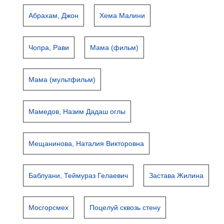
Абрахам, Джон
Хема Малини
Чопра, Рави
Мама (фильм)
Мама (мультфильм)
Мамедов, Назим Дадаш оглы
Мещанинова, Наталия Викторовна
Баблуани, Теймураз Гелаевич
Застава Жилина
Мосгорсмех
Поцелуй сквозь стену