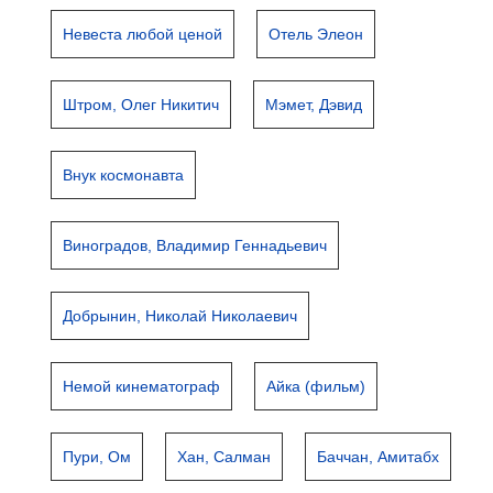
Невеста любой ценой
Отель Элеон
Штром, Олег Никитич
Мэмет, Дэвид
Внук космонавта
Виноградов, Владимир Геннадьевич
Добрынин, Николай Николаевич
Немой кинематограф
Айка (фильм)
Пури, Ом
Хан, Салман
Баччан, Амитабх