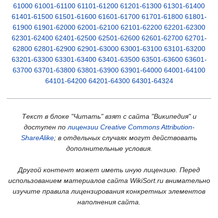
61000
61001-61100
61101-61200
61201-61300
61301-61400
61401-61500
61501-61600
61601-61700
61701-61800
61801-
61900
61901-62000
62001-62100
62101-62200
62201-62300
62301-62400
62401-62500
62501-62600
62601-62700
62701-
62800
62801-62900
62901-63000
63001-63100
63101-63200
63201-63300
63301-63400
63401-63500
63501-63600
63601-
63700
63701-63800
63801-63900
63901-64000
64001-64100
64101-64200
64201-64300
64301-64324
Текст в блоке "Читать" взят с сайта "Википедия" и
доступен по
лицензии Creative Commons Attribution-
ShareAlike
; в отдельных случаях могут действовать
дополнительные условия.
Другой контент может иметь иную лицензию. Перед
использованием материалов сайта WikiSort.ru внимательно
изучите правила лицензирования конкретных элементов
наполнения сайта.