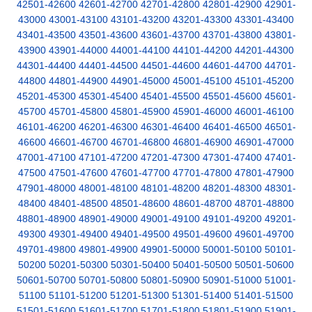
42501-42600
42601-42700
42701-42800
42801-42900
42901-
43000
43001-43100
43101-43200
43201-43300
43301-43400
43401-43500
43501-43600
43601-43700
43701-43800
43801-
43900
43901-44000
44001-44100
44101-44200
44201-44300
44301-44400
44401-44500
44501-44600
44601-44700
44701-
44800
44801-44900
44901-45000
45001-45100
45101-45200
45201-45300
45301-45400
45401-45500
45501-45600
45601-
45700
45701-45800
45801-45900
45901-46000
46001-46100
46101-46200
46201-46300
46301-46400
46401-46500
46501-
46600
46601-46700
46701-46800
46801-46900
46901-47000
47001-47100
47101-47200
47201-47300
47301-47400
47401-
47500
47501-47600
47601-47700
47701-47800
47801-47900
47901-48000
48001-48100
48101-48200
48201-48300
48301-
48400
48401-48500
48501-48600
48601-48700
48701-48800
48801-48900
48901-49000
49001-49100
49101-49200
49201-
49300
49301-49400
49401-49500
49501-49600
49601-49700
49701-49800
49801-49900
49901-50000
50001-50100
50101-
50200
50201-50300
50301-50400
50401-50500
50501-50600
50601-50700
50701-50800
50801-50900
50901-51000
51001-
51100
51101-51200
51201-51300
51301-51400
51401-51500
51501-51600
51601-51700
51701-51800
51801-51900
51901-