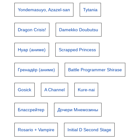
Yondemasuyo, Azazel-san
Tytania
Dragon Crisis!
Damekko Doubutsu
Нуар (аниме)
Scrapped Princess
Гренадёр (аниме)
Battle Programmer Shirase
Gosick
A Channel
Kure-nai
Блассрейтер
Дочери Мнемозины
Rosario + Vampire
Initial D Second Stage