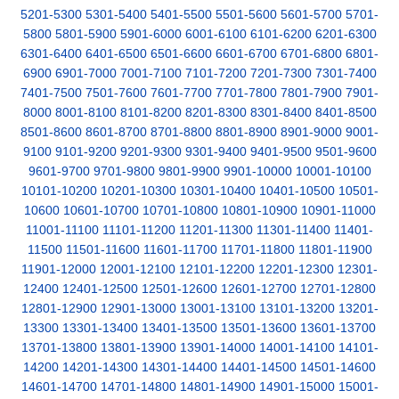
5201-5300
5301-5400
5401-5500
5501-5600
5601-5700
5701-
5800
5801-5900
5901-6000
6001-6100
6101-6200
6201-6300
6301-6400
6401-6500
6501-6600
6601-6700
6701-6800
6801-
6900
6901-7000
7001-7100
7101-7200
7201-7300
7301-7400
7401-7500
7501-7600
7601-7700
7701-7800
7801-7900
7901-
8000
8001-8100
8101-8200
8201-8300
8301-8400
8401-8500
8501-8600
8601-8700
8701-8800
8801-8900
8901-9000
9001-
9100
9101-9200
9201-9300
9301-9400
9401-9500
9501-9600
9601-9700
9701-9800
9801-9900
9901-10000
10001-10100
10101-10200
10201-10300
10301-10400
10401-10500
10501-
10600
10601-10700
10701-10800
10801-10900
10901-11000
11001-11100
11101-11200
11201-11300
11301-11400
11401-
11500
11501-11600
11601-11700
11701-11800
11801-11900
11901-12000
12001-12100
12101-12200
12201-12300
12301-
12400
12401-12500
12501-12600
12601-12700
12701-12800
12801-12900
12901-13000
13001-13100
13101-13200
13201-
13300
13301-13400
13401-13500
13501-13600
13601-13700
13701-13800
13801-13900
13901-14000
14001-14100
14101-
14200
14201-14300
14301-14400
14401-14500
14501-14600
14601-14700
14701-14800
14801-14900
14901-15000
15001-