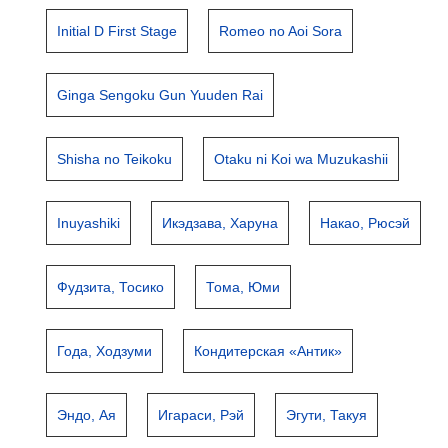
Initial D First Stage
Romeo no Aoi Sora
Ginga Sengoku Gun Yuuden Rai
Shisha no Teikoku
Otaku ni Koi wa Muzukashii
Inuyashiki
Икэдзава, Харуна
Накао, Рюсэй
Фудзита, Тосико
Тома, Юми
Года, Ходзуми
Кондитерская «Антик»
Эндо, Ая
Игараси, Рэй
Эгути, Такуя