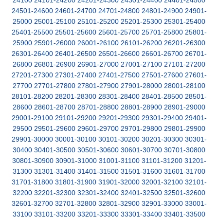
24100
24101-24200
24201-24300
24301-24400
24401-24500
24501-24600
24601-24700
24701-24800
24801-24900
24901-
25000
25001-25100
25101-25200
25201-25300
25301-25400
25401-25500
25501-25600
25601-25700
25701-25800
25801-
25900
25901-26000
26001-26100
26101-26200
26201-26300
26301-26400
26401-26500
26501-26600
26601-26700
26701-
26800
26801-26900
26901-27000
27001-27100
27101-27200
27201-27300
27301-27400
27401-27500
27501-27600
27601-
27700
27701-27800
27801-27900
27901-28000
28001-28100
28101-28200
28201-28300
28301-28400
28401-28500
28501-
28600
28601-28700
28701-28800
28801-28900
28901-29000
29001-29100
29101-29200
29201-29300
29301-29400
29401-
29500
29501-29600
29601-29700
29701-29800
29801-29900
29901-30000
30001-30100
30101-30200
30201-30300
30301-
30400
30401-30500
30501-30600
30601-30700
30701-30800
30801-30900
30901-31000
31001-31100
31101-31200
31201-
31300
31301-31400
31401-31500
31501-31600
31601-31700
31701-31800
31801-31900
31901-32000
32001-32100
32101-
32200
32201-32300
32301-32400
32401-32500
32501-32600
32601-32700
32701-32800
32801-32900
32901-33000
33001-
33100
33101-33200
33201-33300
33301-33400
33401-33500