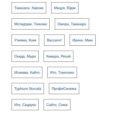
Такахаси, Хироки
Мицуя, Юдзи
Мотидзуки, Томоми
Омори, Такахиро
Утияма, Коки
Baccano!
Ирино, Мию
Окада, Мари
Кимура, Рёхэй
Исикава, Кайто
Ито, Томохико
Typhoon Noruda
ПрофиСинема
Ито, Сидзука
Сайто, Сома