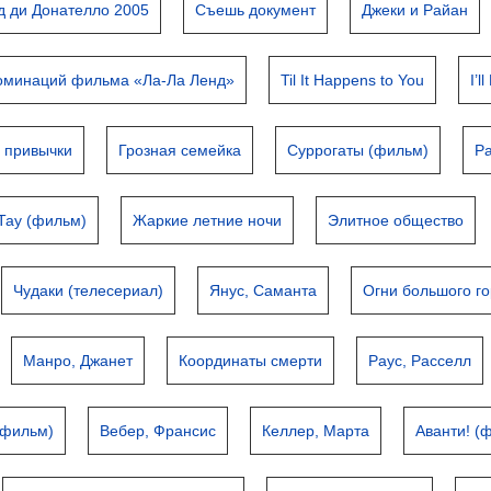
д ди Донателло 2005
Съешь документ
Джеки и Райан
номинаций фильма «Ла-Ла Ленд»
Til It Happens to You
I’l
 привычки
Грозная семейка
Суррогаты (фильм)
Р
Тау (фильм)
Жаркие летние ночи
Элитное общество
Чудаки (телесериал)
Янус, Саманта
Огни большого г
Манро, Джанет
Координаты смерти
Раус, Расселл
(фильм)
Вебер, Франсис
Келлер, Марта
Аванти! (