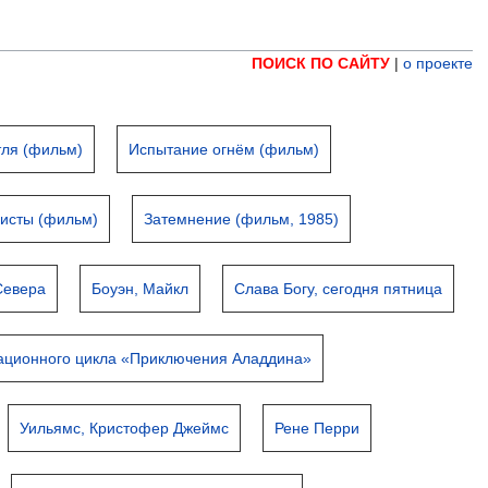
ПОИСК ПО САЙТУ
|
о проекте
тля (фильм)
Испытание огнём (фильм)
исты (фильм)
Затемнение (фильм, 1985)
Севера
Боуэн, Майкл
Слава Богу, сегодня пятница
ационного цикла «Приключения Аладдина»
Уильямс, Кристофер Джеймс
Рене Перри