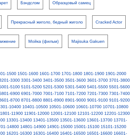
арет
Бэндслэм
Образцовый самец
Прекрасный жиголо, бедный жиголо
Cracked Actor
движение
Мойка (фильм)
Majisuka Gakuen
401-1500
1501-1600
1601-1700
1701-1800
1801-1900
1901-2000
3201-3300
3301-3400
3401-3500
3501-3600
3601-3700
3701-3800
5001-5100
5101-5200
5201-5300
5301-5400
5401-5500
5501-5600
6801-6900
6901-7000
7001-7100
7101-7200
7201-7300
7301-7400
8601-8700
8701-8800
8801-8900
8901-9000
9001-9100
9101-9200
0301-10400
10401-10500
10501-10600
10601-10700
10701-10800
11801-11900
11901-12000
12001-12100
12101-12200
12201-12300
300
13301-13400
13401-13500
13501-13600
13601-13700
13701-
701-14800
14801-14900
14901-15000
15001-15100
15101-15200
200
16201-16300
16301-16400
16401-16500
16501-16600
16601-