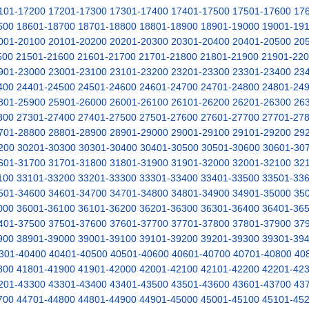
101-17200
17201-17300
17301-17400
17401-17500
17501-17600
17
600
18601-18700
18701-18800
18801-18900
18901-19000
19001-19
001-20100
20101-20200
20201-20300
20301-20400
20401-20500
20
500
21501-21600
21601-21700
21701-21800
21801-21900
21901-22
901-23000
23001-23100
23101-23200
23201-23300
23301-23400
23
400
24401-24500
24501-24600
24601-24700
24701-24800
24801-24
801-25900
25901-26000
26001-26100
26101-26200
26201-26300
26
300
27301-27400
27401-27500
27501-27600
27601-27700
27701-27
701-28800
28801-28900
28901-29000
29001-29100
29101-29200
29
200
30201-30300
30301-30400
30401-30500
30501-30600
30601-30
601-31700
31701-31800
31801-31900
31901-32000
32001-32100
32
100
33101-33200
33201-33300
33301-33400
33401-33500
33501-33
501-34600
34601-34700
34701-34800
34801-34900
34901-35000
35
000
36001-36100
36101-36200
36201-36300
36301-36400
36401-36
401-37500
37501-37600
37601-37700
37701-37800
37801-37900
37
900
38901-39000
39001-39100
39101-39200
39201-39300
39301-39
301-40400
40401-40500
40501-40600
40601-40700
40701-40800
40
800
41801-41900
41901-42000
42001-42100
42101-42200
42201-42
201-43300
43301-43400
43401-43500
43501-43600
43601-43700
43
700
44701-44800
44801-44900
44901-45000
45001-45100
45101-45