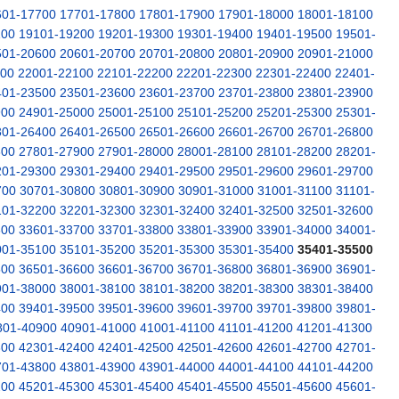
601-17700
17701-17800
17801-17900
17901-18000
18001-18100
100
19101-19200
19201-19300
19301-19400
19401-19500
19501-
501-20600
20601-20700
20701-20800
20801-20900
20901-21000
000
22001-22100
22101-22200
22201-22300
22301-22400
22401-
401-23500
23501-23600
23601-23700
23701-23800
23801-23900
900
24901-25000
25001-25100
25101-25200
25201-25300
25301-
301-26400
26401-26500
26501-26600
26601-26700
26701-26800
800
27801-27900
27901-28000
28001-28100
28101-28200
28201-
201-29300
29301-29400
29401-29500
29501-29600
29601-29700
700
30701-30800
30801-30900
30901-31000
31001-31100
31101-
101-32200
32201-32300
32301-32400
32401-32500
32501-32600
600
33601-33700
33701-33800
33801-33900
33901-34000
34001-
001-35100
35101-35200
35201-35300
35301-35400
35401-35500
500
36501-36600
36601-36700
36701-36800
36801-36900
36901-
901-38000
38001-38100
38101-38200
38201-38300
38301-38400
400
39401-39500
39501-39600
39601-39700
39701-39800
39801-
801-40900
40901-41000
41001-41100
41101-41200
41201-41300
300
42301-42400
42401-42500
42501-42600
42601-42700
42701-
701-43800
43801-43900
43901-44000
44001-44100
44101-44200
200
45201-45300
45301-45400
45401-45500
45501-45600
45601-