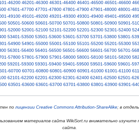
101-46200
46201-46300
46301-46400
46401-46500
46501-46600
46
600
47601-47700
47701-47800
47801-47900
47901-48000
48001-48
001-49100
49101-49200
49201-49300
49301-49400
49401-49500
49
500
50501-50600
50601-50700
50701-50800
50801-50900
50901-51
901-52000
52001-52100
52101-52200
52201-52300
52301-52400
52
400
53401-53500
53501-53600
53601-53700
53701-53800
53801-53
801-54900
54901-55000
55001-55100
55101-55200
55201-55300
55
300
56301-56400
56401-56500
56501-56600
56601-56700
56701-56
701-57800
57801-57900
57901-58000
58001-58100
58101-58200
58
200
59201-59300
59301-59400
59401-59500
59501-59600
59601-59
601-60700
60701-60800
60801-60900
60901-61000
61001-61100
61
100
62101-62200
62201-62300
62301-62400
62401-62500
62501-62
500
63501-63600
63601-63700
63701-63800
63801-63900
63901-64
упен по
лицензии Creative Commons Attribution-ShareAlike
; в отдел
ьзованием материалов сайта WikiSort.ru внимательно изучите 
сайта.