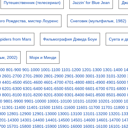
Путешественник (телесериал)
Jazzin’ for Blue Jean
Дж
ого Рождества, мистер Лоуренс
Снеговик (мультфильм, 1982)
Spiders from Mars
Фильмография Дэвида Боуи
Суета и 
ьм, 2002)
Морк и Минди
800
801-900
901-1000
1001-1100
1101-1200
1201-1300
1301-1400
1
0
2601-2700
2701-2800
2801-2900
2901-3000
3001-3100
3101-3200
0
4401-4500
4501-4600
4601-4700
4701-4800
4801-4900
4901-5000
0
6201-6300
6301-6400
6401-6500
6501-6600
6601-6700
6701-6800
0
8001-8100
8101-8200
8201-8300
8301-8400
8401-8500
8501-8600
00
9801-9900
9901-10000
10001-10100
10101-10200
10201-10300
1
0
11301-11400
11401-11500
11501-11600
11601-11700
11701-11800
800
12801-12900
12901-13000
13001-13100
13101-13200
13201-13
201-14300
14301-14400
14401-14500
14501-14600
14601-14700
14
700
15701-15800
15801-15900
15901-16000
16001-16100
16101-16