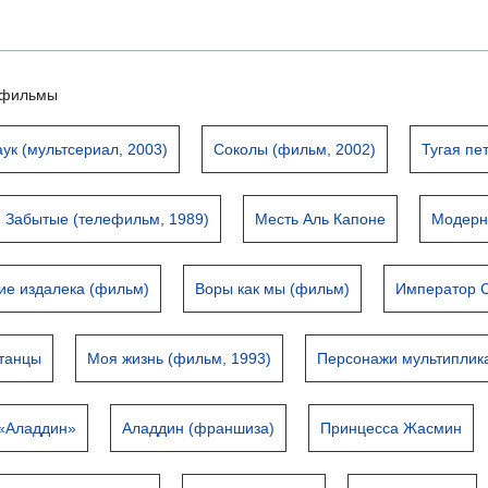
ьтфильмы
ук (мультсериал, 2003)
Соколы (фильм, 2002)
Тугая пе
Забытые (телефильм, 1989)
Месть Аль Капоне
Модерн
ие издалека (фильм)
Воры как мы (фильм)
Император 
 танцы
Моя жизнь (фильм, 1993)
Персонажи мультиплик
 «Аладдин»
Аладдин (франшиза)
Принцесса Жасмин