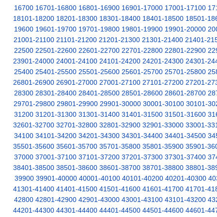
16700
16701-16800
16801-16900
16901-17000
17001-17100
17
18101-18200
18201-18300
18301-18400
18401-18500
18501-18
19600
19601-19700
19701-19800
19801-19900
19901-20000
20
21001-21100
21101-21200
21201-21300
21301-21400
21401-21
22500
22501-22600
22601-22700
22701-22800
22801-22900
22
23901-24000
24001-24100
24101-24200
24201-24300
24301-24
25400
25401-25500
25501-25600
25601-25700
25701-25800
25
26801-26900
26901-27000
27001-27100
27101-27200
27201-27
28300
28301-28400
28401-28500
28501-28600
28601-28700
28
29701-29800
29801-29900
29901-30000
30001-30100
30101-30
31200
31201-31300
31301-31400
31401-31500
31501-31600
31
32601-32700
32701-32800
32801-32900
32901-33000
33001-33
34100
34101-34200
34201-34300
34301-34400
34401-34500
34
35501-35600
35601-35700
35701-35800
35801-35900
35901-36
37000
37001-37100
37101-37200
37201-37300
37301-37400
37
38401-38500
38501-38600
38601-38700
38701-38800
38801-38
39900
39901-40000
40001-40100
40101-40200
40201-40300
40
41301-41400
41401-41500
41501-41600
41601-41700
41701-41
42800
42801-42900
42901-43000
43001-43100
43101-43200
43
44201-44300
44301-44400
44401-44500
44501-44600
44601-44