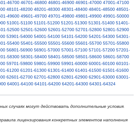
601-46700
46701-46800
46801-46900
46901-47000
47001-47100
100
48101-48200
48201-48300
48301-48400
48401-48500
48501-
501-49600
49601-49700
49701-49800
49801-49900
49901-50000
000
51001-51100
51101-51200
51201-51300
51301-51400
51401-
401-52500
52501-52600
52601-52700
52701-52800
52801-52900
900
53901-54000
54001-54100
54101-54200
54201-54300
54301-
301-55400
55401-55500
55501-55600
55601-55700
55701-55800
800
56801-56900
56901-57000
57001-57100
57101-57200
57201-
201-58300
58301-58400
58401-58500
58501-58600
58601-58700
700
59701-59800
59801-59900
59901-60000
60001-60100
60101-
101-61200
61201-61300
61301-61400
61401-61500
61501-61600
600
62601-62700
62701-62800
62801-62900
62901-63000
63001-
000
64001-64100
64101-64200
64201-64300
64301-64324
ьных случаях могут действовать дополнительные условия.
правила лицензирования конкретных элементов наполнения