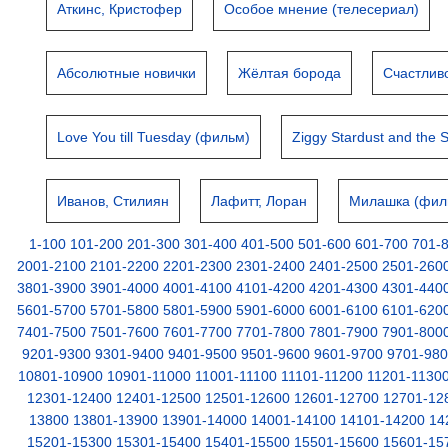
Аткинс, Кристофер
Особое мнение (телесериал)
Абсолютные новички
Жёлтая борода
Счастлив
Love You till Tuesday (фильм)
Ziggy Stardust and the 
Иванов, Стилиян
Лафитт, Лоран
Милашка (фил
1-100
101-200
201-300
301-400
401-500
501-600
601-700
701-
2001-2100
2101-2200
2201-2300
2301-2400
2401-2500
2501-260
3801-3900
3901-4000
4001-4100
4101-4200
4201-4300
4301-440
5601-5700
5701-5800
5801-5900
5901-6000
6001-6100
6101-620
7401-7500
7501-7600
7601-7700
7701-7800
7801-7900
7901-800
9201-9300
9301-9400
9401-9500
9501-9600
9601-9700
9701-98
10801-10900
10901-11000
11001-11100
11101-11200
11201-1130
12301-12400
12401-12500
12501-12600
12601-12700
12701-12
13800
13801-13900
13901-14000
14001-14100
14101-14200
14
15201-15300
15301-15400
15401-15500
15501-15600
15601-15