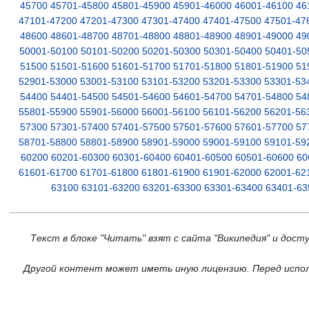
45700
45701-45800
45801-45900
45901-46000
46001-46100
46
47101-47200
47201-47300
47301-47400
47401-47500
47501-47
48600
48601-48700
48701-48800
48801-48900
48901-49000
49
50001-50100
50101-50200
50201-50300
50301-50400
50401-50
51500
51501-51600
51601-51700
51701-51800
51801-51900
51
52901-53000
53001-53100
53101-53200
53201-53300
53301-53
54400
54401-54500
54501-54600
54601-54700
54701-54800
54
55801-55900
55901-56000
56001-56100
56101-56200
56201-56
57300
57301-57400
57401-57500
57501-57600
57601-57700
57
58701-58800
58801-58900
58901-59000
59001-59100
59101-59
60200
60201-60300
60301-60400
60401-60500
60501-60600
60
61601-61700
61701-61800
61801-61900
61901-62000
62001-62
63100
63101-63200
63201-63300
63301-63400
63401-63
Текст в блоке "Читать" взят с сайта "Википедия" и дост
Другой контент может иметь иную лицензию. Перед испол