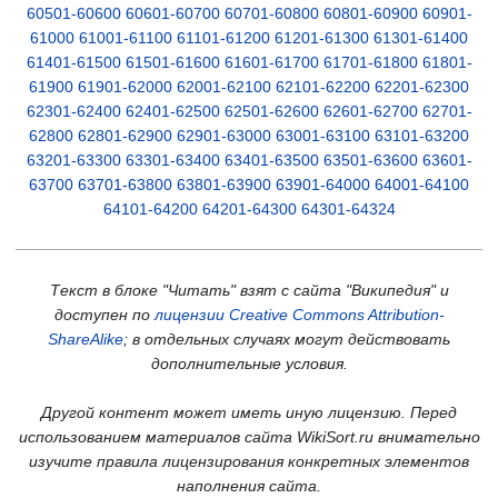
60501-60600
60601-60700
60701-60800
60801-60900
60901-
61000
61001-61100
61101-61200
61201-61300
61301-61400
61401-61500
61501-61600
61601-61700
61701-61800
61801-
61900
61901-62000
62001-62100
62101-62200
62201-62300
62301-62400
62401-62500
62501-62600
62601-62700
62701-
62800
62801-62900
62901-63000
63001-63100
63101-63200
63201-63300
63301-63400
63401-63500
63501-63600
63601-
63700
63701-63800
63801-63900
63901-64000
64001-64100
64101-64200
64201-64300
64301-64324
Текст в блоке "Читать" взят с сайта "Википедия" и
доступен по
лицензии Creative Commons Attribution-
ShareAlike
; в отдельных случаях могут действовать
дополнительные условия.
Другой контент может иметь иную лицензию. Перед
использованием материалов сайта WikiSort.ru внимательно
изучите правила лицензирования конкретных элементов
наполнения сайта.