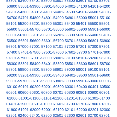
53301-53400
53401-53500
53501-53600
53601-53700
53701-
53800
53801-53900
53901-54000
54001-54100
54101-54200
54201-54300
54301-54400
54401-54500
54501-54600
54601-
54700
54701-54800
54801-54900
54901-55000
55001-55100
55101-55200
55201-55300
55301-55400
55401-55500
55501-
55600
55601-55700
55701-55800
55801-55900
55901-56000
56001-56100
56101-56200
56201-56300
56301-56400
56401-
56500
56501-56600
56601-56700
56701-56800
56801-56900
56901-57000
57001-57100
57101-57200
57201-57300
57301-
57400
57401-57500
57501-57600
57601-57700
57701-57800
57801-57900
57901-58000
58001-58100
58101-58200
58201-
58300
58301-58400
58401-58500
58501-58600
58601-58700
58701-58800
58801-58900
58901-59000
59001-59100
59101-
59200
59201-59300
59301-59400
59401-59500
59501-59600
59601-59700
59701-59800
59801-59900
59901-60000
60001-
60100
60101-60200
60201-60300
60301-60400
60401-60500
60501-60600
60601-60700
60701-60800
60801-60900
60901-
61000
61001-61100
61101-61200
61201-61300
61301-61400
61401-61500
61501-61600
61601-61700
61701-61800
61801-
61900
61901-62000
62001-62100
62101-62200
62201-62300
62301-62400
62401-62500
62501-62600
62601-62700
62701-