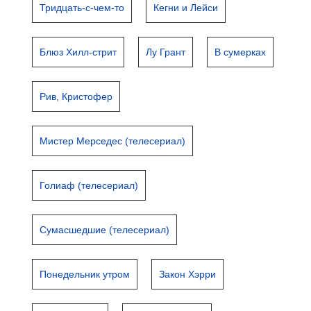
Тридцать-с-чем-то
Кегни и Лейси
Блюз Хилл-стрит
Лу Грант
В сумерках
Рив, Кристофер
Мистер Мерседес (телесериал)
Голиаф (телесериал)
Сумасшедшие (телесериал)
Понедельник утром
Закон Хэрри