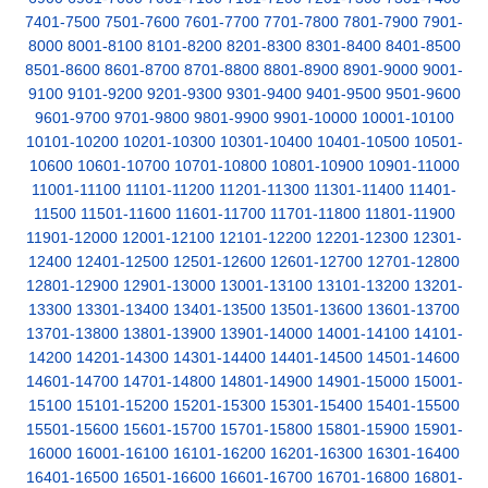
7401-7500
7501-7600
7601-7700
7701-7800
7801-7900
7901-
8000
8001-8100
8101-8200
8201-8300
8301-8400
8401-8500
8501-8600
8601-8700
8701-8800
8801-8900
8901-9000
9001-
9100
9101-9200
9201-9300
9301-9400
9401-9500
9501-9600
9601-9700
9701-9800
9801-9900
9901-10000
10001-10100
10101-10200
10201-10300
10301-10400
10401-10500
10501-
10600
10601-10700
10701-10800
10801-10900
10901-11000
11001-11100
11101-11200
11201-11300
11301-11400
11401-
11500
11501-11600
11601-11700
11701-11800
11801-11900
11901-12000
12001-12100
12101-12200
12201-12300
12301-
12400
12401-12500
12501-12600
12601-12700
12701-12800
12801-12900
12901-13000
13001-13100
13101-13200
13201-
13300
13301-13400
13401-13500
13501-13600
13601-13700
13701-13800
13801-13900
13901-14000
14001-14100
14101-
14200
14201-14300
14301-14400
14401-14500
14501-14600
14601-14700
14701-14800
14801-14900
14901-15000
15001-
15100
15101-15200
15201-15300
15301-15400
15401-15500
15501-15600
15601-15700
15701-15800
15801-15900
15901-
16000
16001-16100
16101-16200
16201-16300
16301-16400
16401-16500
16501-16600
16601-16700
16701-16800
16801-