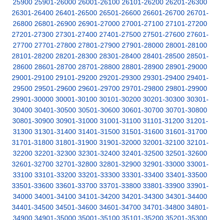
25900
25901-26000
26001-26100
26101-26200
26201-26300
26301-26400
26401-26500
26501-26600
26601-26700
26701-
26800
26801-26900
26901-27000
27001-27100
27101-27200
27201-27300
27301-27400
27401-27500
27501-27600
27601-
27700
27701-27800
27801-27900
27901-28000
28001-28100
28101-28200
28201-28300
28301-28400
28401-28500
28501-
28600
28601-28700
28701-28800
28801-28900
28901-29000
29001-29100
29101-29200
29201-29300
29301-29400
29401-
29500
29501-29600
29601-29700
29701-29800
29801-29900
29901-30000
30001-30100
30101-30200
30201-30300
30301-
30400
30401-30500
30501-30600
30601-30700
30701-30800
30801-30900
30901-31000
31001-31100
31101-31200
31201-
31300
31301-31400
31401-31500
31501-31600
31601-31700
31701-31800
31801-31900
31901-32000
32001-32100
32101-
32200
32201-32300
32301-32400
32401-32500
32501-32600
32601-32700
32701-32800
32801-32900
32901-33000
33001-
33100
33101-33200
33201-33300
33301-33400
33401-33500
33501-33600
33601-33700
33701-33800
33801-33900
33901-
34000
34001-34100
34101-34200
34201-34300
34301-34400
34401-34500
34501-34600
34601-34700
34701-34800
34801-
34900
34901-35000
35001-35100
35101-35200
35201-35300