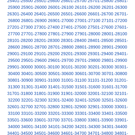
25401-25500
25501-25600
25601-25700
25701-25800
25801-
25900
25901-26000
26001-26100
26101-26200
26201-26300
26301-26400
26401-26500
26501-26600
26601-26700
26701-
26800
26801-26900
26901-27000
27001-27100
27101-27200
27201-27300
27301-27400
27401-27500
27501-27600
27601-
27700
27701-27800
27801-27900
27901-28000
28001-28100
28101-28200
28201-28300
28301-28400
28401-28500
28501-
28600
28601-28700
28701-28800
28801-28900
28901-29000
29001-29100
29101-29200
29201-29300
29301-29400
29401-
29500
29501-29600
29601-29700
29701-29800
29801-29900
29901-30000
30001-30100
30101-30200
30201-30300
30301-
30400
30401-30500
30501-30600
30601-30700
30701-30800
30801-30900
30901-31000
31001-31100
31101-31200
31201-
31300
31301-31400
31401-31500
31501-31600
31601-31700
31701-31800
31801-31900
31901-32000
32001-32100
32101-
32200
32201-32300
32301-32400
32401-32500
32501-32600
32601-32700
32701-32800
32801-32900
32901-33000
33001-
33100
33101-33200
33201-33300
33301-33400
33401-33500
33501-33600
33601-33700
33701-33800
33801-33900
33901-
34000
34001-34100
34101-34200
34201-34300
34301-34400
34401-34500
34501-34600
34601-34700
34701-34800
34801-