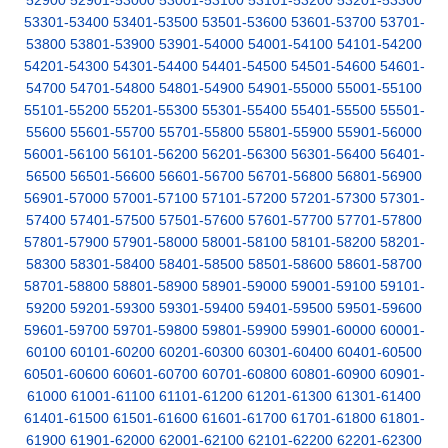
52900
52901-53000
53001-53100
53101-53200
53201-53300
53301-53400
53401-53500
53501-53600
53601-53700
53701-
53800
53801-53900
53901-54000
54001-54100
54101-54200
54201-54300
54301-54400
54401-54500
54501-54600
54601-
54700
54701-54800
54801-54900
54901-55000
55001-55100
55101-55200
55201-55300
55301-55400
55401-55500
55501-
55600
55601-55700
55701-55800
55801-55900
55901-56000
56001-56100
56101-56200
56201-56300
56301-56400
56401-
56500
56501-56600
56601-56700
56701-56800
56801-56900
56901-57000
57001-57100
57101-57200
57201-57300
57301-
57400
57401-57500
57501-57600
57601-57700
57701-57800
57801-57900
57901-58000
58001-58100
58101-58200
58201-
58300
58301-58400
58401-58500
58501-58600
58601-58700
58701-58800
58801-58900
58901-59000
59001-59100
59101-
59200
59201-59300
59301-59400
59401-59500
59501-59600
59601-59700
59701-59800
59801-59900
59901-60000
60001-
60100
60101-60200
60201-60300
60301-60400
60401-60500
60501-60600
60601-60700
60701-60800
60801-60900
60901-
61000
61001-61100
61101-61200
61201-61300
61301-61400
61401-61500
61501-61600
61601-61700
61701-61800
61801-
61900
61901-62000
62001-62100
62101-62200
62201-62300