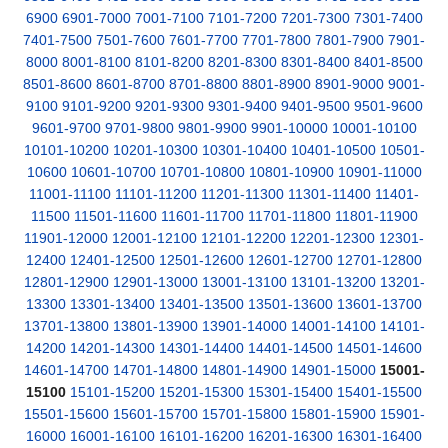
6900
6901-7000
7001-7100
7101-7200
7201-7300
7301-7400
7401-7500
7501-7600
7601-7700
7701-7800
7801-7900
7901-
8000
8001-8100
8101-8200
8201-8300
8301-8400
8401-8500
8501-8600
8601-8700
8701-8800
8801-8900
8901-9000
9001-
9100
9101-9200
9201-9300
9301-9400
9401-9500
9501-9600
9601-9700
9701-9800
9801-9900
9901-10000
10001-10100
10101-10200
10201-10300
10301-10400
10401-10500
10501-
10600
10601-10700
10701-10800
10801-10900
10901-11000
11001-11100
11101-11200
11201-11300
11301-11400
11401-
11500
11501-11600
11601-11700
11701-11800
11801-11900
11901-12000
12001-12100
12101-12200
12201-12300
12301-
12400
12401-12500
12501-12600
12601-12700
12701-12800
12801-12900
12901-13000
13001-13100
13101-13200
13201-
13300
13301-13400
13401-13500
13501-13600
13601-13700
13701-13800
13801-13900
13901-14000
14001-14100
14101-
14200
14201-14300
14301-14400
14401-14500
14501-14600
14601-14700
14701-14800
14801-14900
14901-15000
15001-
15100
15101-15200
15201-15300
15301-15400
15401-15500
15501-15600
15601-15700
15701-15800
15801-15900
15901-
16000
16001-16100
16101-16200
16201-16300
16301-16400