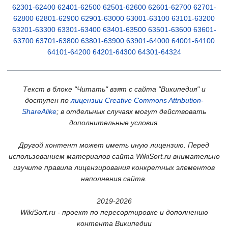
62301-62400
62401-62500
62501-62600
62601-62700
62701-
62800
62801-62900
62901-63000
63001-63100
63101-63200
63201-63300
63301-63400
63401-63500
63501-63600
63601-
63700
63701-63800
63801-63900
63901-64000
64001-64100
64101-64200
64201-64300
64301-64324
Текст в блоке "Читать" взят с сайта "Википедия" и
доступен по
лицензии Creative Commons Attribution-
ShareAlike
; в отдельных случаях могут действовать
дополнительные условия.
Другой контент может иметь иную лицензию. Перед
использованием материалов сайта WikiSort.ru внимательно
изучите правила лицензирования конкретных элементов
наполнения сайта.
2019-2026
WikiSort.ru - проект по пересортировке и дополнению
контента Википедии