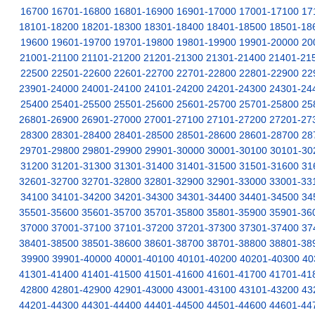
16700
16701-16800
16801-16900
16901-17000
17001-17100
17
18101-18200
18201-18300
18301-18400
18401-18500
18501-18
19600
19601-19700
19701-19800
19801-19900
19901-20000
20
21001-21100
21101-21200
21201-21300
21301-21400
21401-21
22500
22501-22600
22601-22700
22701-22800
22801-22900
22
23901-24000
24001-24100
24101-24200
24201-24300
24301-24
25400
25401-25500
25501-25600
25601-25700
25701-25800
25
26801-26900
26901-27000
27001-27100
27101-27200
27201-27
28300
28301-28400
28401-28500
28501-28600
28601-28700
28
29701-29800
29801-29900
29901-30000
30001-30100
30101-30
31200
31201-31300
31301-31400
31401-31500
31501-31600
31
32601-32700
32701-32800
32801-32900
32901-33000
33001-33
34100
34101-34200
34201-34300
34301-34400
34401-34500
34
35501-35600
35601-35700
35701-35800
35801-35900
35901-36
37000
37001-37100
37101-37200
37201-37300
37301-37400
37
38401-38500
38501-38600
38601-38700
38701-38800
38801-38
39900
39901-40000
40001-40100
40101-40200
40201-40300
40
41301-41400
41401-41500
41501-41600
41601-41700
41701-41
42800
42801-42900
42901-43000
43001-43100
43101-43200
43
44201-44300
44301-44400
44401-44500
44501-44600
44601-44