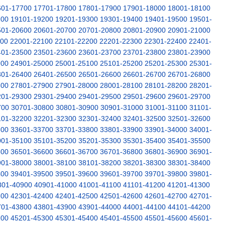
601-17700
17701-17800
17801-17900
17901-18000
18001-18100
100
19101-19200
19201-19300
19301-19400
19401-19500
19501-
501-20600
20601-20700
20701-20800
20801-20900
20901-21000
000
22001-22100
22101-22200
22201-22300
22301-22400
22401-
401-23500
23501-23600
23601-23700
23701-23800
23801-23900
900
24901-25000
25001-25100
25101-25200
25201-25300
25301-
301-26400
26401-26500
26501-26600
26601-26700
26701-26800
800
27801-27900
27901-28000
28001-28100
28101-28200
28201-
201-29300
29301-29400
29401-29500
29501-29600
29601-29700
700
30701-30800
30801-30900
30901-31000
31001-31100
31101-
101-32200
32201-32300
32301-32400
32401-32500
32501-32600
600
33601-33700
33701-33800
33801-33900
33901-34000
34001-
001-35100
35101-35200
35201-35300
35301-35400
35401-35500
500
36501-36600
36601-36700
36701-36800
36801-36900
36901-
901-38000
38001-38100
38101-38200
38201-38300
38301-38400
400
39401-39500
39501-39600
39601-39700
39701-39800
39801-
801-40900
40901-41000
41001-41100
41101-41200
41201-41300
300
42301-42400
42401-42500
42501-42600
42601-42700
42701-
701-43800
43801-43900
43901-44000
44001-44100
44101-44200
200
45201-45300
45301-45400
45401-45500
45501-45600
45601-