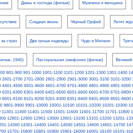
ение
Дамы и господа (фильм)
Мужчина и женщина
тсутствие
Сладкая жизнь
Чёрный Орфей
Летят жу
 за страх
Два гроша надежды
Чудо в Милане
Трет
ильм, 1945)
Пасторальная симфония (фильм)
Великий
800
801-900
901-1000
1001-1100
1101-1200
1201-1300
1301-1400
1
0
2601-2700
2701-2800
2801-2900
2901-3000
3001-3100
3101-3200
0
4401-4500
4501-4600
4601-4700
4701-4800
4801-4900
4901-5000
0
6201-6300
6301-6400
6401-6500
6501-6600
6601-6700
6701-6800
0
8001-8100
8101-8200
8201-8300
8301-8400
8401-8500
8501-8600
00
9801-9900
9901-10000
10001-10100
10101-10200
10201-10300
1
0
11301-11400
11401-11500
11501-11600
11601-11700
11701-11800
800
12801-12900
12901-13000
13001-13100
13101-13200
13201-13
201-14300
14301-14400
14401-14500
14501-14600
14601-14700
14
700
15701-15800
15801-15900
15901-16000
16001-16100
16101-16