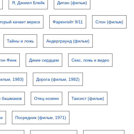
Я, Дэниел Блейк
Дипан (фильм)
оторый качает вереск
Фаренгейт 9/11
Слон (фильм)
Тайны и ложь
Андерграунд (фильм)
тон Финк
Дикие сердцем
Секс, ложь и видео
ильм, 1983)
Дорога (фильм, 1982)
я башмаков
Отец-хозяин
Таксист (фильм)
еи
Посредник (фильм, 1971)