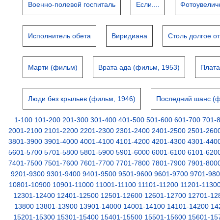
Военно-полевой госпиталь
Если....
Фотоувелич
Исполнитель обета
Виридиана
Столь долгое о
Марти (фильм)
Врата ада (фильм, 1953)
Плата
Люди без крыльев (фильм, 1946)
Последний шанс (ф
1-100
101-200
201-300
301-400
401-500
501-600
601-700
701-
2001-2100
2101-2200
2201-2300
2301-2400
2401-2500
2501-260
3801-3900
3901-4000
4001-4100
4101-4200
4201-4300
4301-440
5601-5700
5701-5800
5801-5900
5901-6000
6001-6100
6101-620
7401-7500
7501-7600
7601-7700
7701-7800
7801-7900
7901-800
9201-9300
9301-9400
9401-9500
9501-9600
9601-9700
9701-98
10801-10900
10901-11000
11001-11100
11101-11200
11201-1130
12301-12400
12401-12500
12501-12600
12601-12700
12701-12
13800
13801-13900
13901-14000
14001-14100
14101-14200
14
15201-15300
15301-15400
15401-15500
15501-15600
15601-15