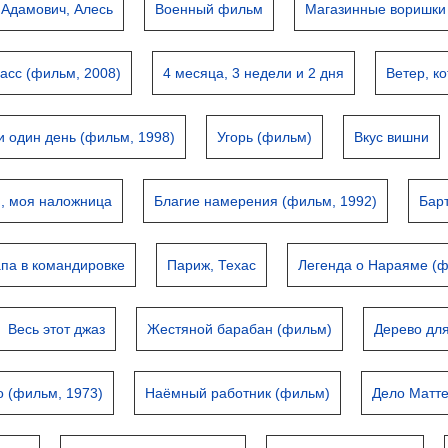
Адамович, Алесь
Военный фильм
Магазинные воришки
асс (фильм, 2008)
4 месяца, 3 недели и 2 дня
Ветер, к
и один день (фильм, 1998)
Угорь (фильм)
Вкус вишни
, моя наложница
Благие намерения (фильм, 1992)
Бар
па в командировке
Париж, Техас
Легенда о Нараяме (ф
Весь этот джаз
Жестяной барабан (фильм)
Дерево дл
о (фильм, 1973)
Наёмный работник (фильм)
Дело Матт