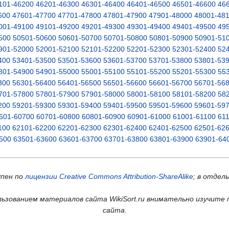
101-46200
46201-46300
46301-46400
46401-46500
46501-46600
46
600
47601-47700
47701-47800
47801-47900
47901-48000
48001-48
001-49100
49101-49200
49201-49300
49301-49400
49401-49500
49
500
50501-50600
50601-50700
50701-50800
50801-50900
50901-51
901-52000
52001-52100
52101-52200
52201-52300
52301-52400
52
400
53401-53500
53501-53600
53601-53700
53701-53800
53801-53
801-54900
54901-55000
55001-55100
55101-55200
55201-55300
55
300
56301-56400
56401-56500
56501-56600
56601-56700
56701-56
701-57800
57801-57900
57901-58000
58001-58100
58101-58200
58
200
59201-59300
59301-59400
59401-59500
59501-59600
59601-59
601-60700
60701-60800
60801-60900
60901-61000
61001-61100
61
100
62101-62200
62201-62300
62301-62400
62401-62500
62501-62
500
63501-63600
63601-63700
63701-63800
63801-63900
63901-64
упен по
лицензии Creative Commons Attribution-ShareAlike
; в отдел
ьзованием материалов сайта WikiSort.ru внимательно изучите 
сайта.