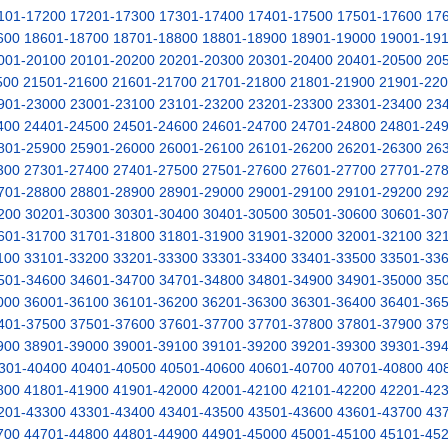
101-17200
17201-17300
17301-17400
17401-17500
17501-17600
17
600
18601-18700
18701-18800
18801-18900
18901-19000
19001-19
001-20100
20101-20200
20201-20300
20301-20400
20401-20500
20
500
21501-21600
21601-21700
21701-21800
21801-21900
21901-22
901-23000
23001-23100
23101-23200
23201-23300
23301-23400
23
400
24401-24500
24501-24600
24601-24700
24701-24800
24801-24
801-25900
25901-26000
26001-26100
26101-26200
26201-26300
26
300
27301-27400
27401-27500
27501-27600
27601-27700
27701-27
701-28800
28801-28900
28901-29000
29001-29100
29101-29200
29
200
30201-30300
30301-30400
30401-30500
30501-30600
30601-30
601-31700
31701-31800
31801-31900
31901-32000
32001-32100
32
100
33101-33200
33201-33300
33301-33400
33401-33500
33501-33
501-34600
34601-34700
34701-34800
34801-34900
34901-35000
35
000
36001-36100
36101-36200
36201-36300
36301-36400
36401-36
401-37500
37501-37600
37601-37700
37701-37800
37801-37900
37
900
38901-39000
39001-39100
39101-39200
39201-39300
39301-39
301-40400
40401-40500
40501-40600
40601-40700
40701-40800
40
800
41801-41900
41901-42000
42001-42100
42101-42200
42201-42
201-43300
43301-43400
43401-43500
43501-43600
43601-43700
43
700
44701-44800
44801-44900
44901-45000
45001-45100
45101-45