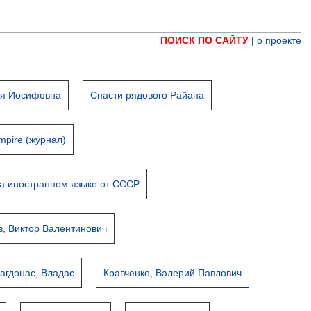
ПОИСК ПО САЙТУ
|
о проекте
йя Иосифовна
Спасти рядового Райана
mpire (журнал)
а иностранном языке от СССР
в, Виктор Валентинович
агдонас, Владас
Кравченко, Валерий Павлович