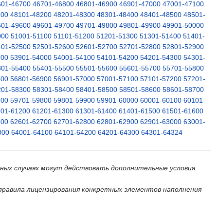
601-46700
46701-46800
46801-46900
46901-47000
47001-47100
100
48101-48200
48201-48300
48301-48400
48401-48500
48501-
501-49600
49601-49700
49701-49800
49801-49900
49901-50000
000
51001-51100
51101-51200
51201-51300
51301-51400
51401-
401-52500
52501-52600
52601-52700
52701-52800
52801-52900
900
53901-54000
54001-54100
54101-54200
54201-54300
54301-
301-55400
55401-55500
55501-55600
55601-55700
55701-55800
800
56801-56900
56901-57000
57001-57100
57101-57200
57201-
201-58300
58301-58400
58401-58500
58501-58600
58601-58700
700
59701-59800
59801-59900
59901-60000
60001-60100
60101-
101-61200
61201-61300
61301-61400
61401-61500
61501-61600
600
62601-62700
62701-62800
62801-62900
62901-63000
63001-
000
64001-64100
64101-64200
64201-64300
64301-64324
ьных случаях могут действовать дополнительные условия.
правила лицензирования конкретных элементов наполнения