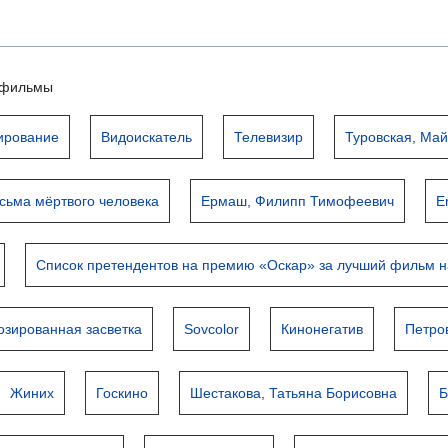
ьтфильмы
ирование
Видоискатель
Телевизир
Туровская, Ма
сьма мёртвого человека
Ермаш, Филипп Тимофеевич
E
Список претендентов на премию «Оскар» за лучший фильм н
озированная засветка
Sovcolor
Кинонегатив
Петро
Жиних
Госкино
Шестакова, Татьяна Борисовна
Б