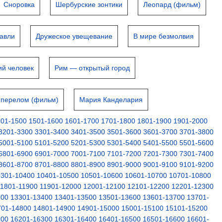
Сноровка
Шербурские зонтики
Леопард (фильм)
равли
Дружеское увещевание
В мире безмолвия
ий человек
Рим — открытый город
 перелом (фильм)
Мария Канделария
401-1500
1501-1600
1601-1700
1701-1800
1801-1900
1901-2000
3201-3300
3301-3400
3401-3500
3501-3600
3601-3700
3701-3800
5001-5100
5101-5200
5201-5300
5301-5400
5401-5500
5501-5600
6801-6900
6901-7000
7001-7100
7101-7200
7201-7300
7301-7400
8601-8700
8701-8800
8801-8900
8901-9000
9001-9100
9101-9200
0301-10400
10401-10500
10501-10600
10601-10700
10701-10800
11801-11900
11901-12000
12001-12100
12101-12200
12201-12300
300
13301-13400
13401-13500
13501-13600
13601-13700
13701-
701-14800
14801-14900
14901-15000
15001-15100
15101-15200
200
16201-16300
16301-16400
16401-16500
16501-16600
16601-