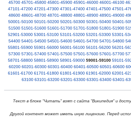
45700
45701-45800
45801-45900
45901-46000
46001-46100
46
47101-47200
47201-47300
47301-47400
47401-47500
47501-47
48600
48601-48700
48701-48800
48801-48900
48901-49000
49
50001-50100
50101-50200
50201-50300
50301-50400
50401-50
51500
51501-51600
51601-51700
51701-51800
51801-51900
51
52901-53000
53001-53100
53101-53200
53201-53300
53301-53
54400
54401-54500
54501-54600
54601-54700
54701-54800
54
55801-55900
55901-56000
56001-56100
56101-56200
56201-56
57300
57301-57400
57401-57500
57501-57600
57601-57700
57
58701-58800
58801-58900
58901-59000
59001-59100
59101-59
60200
60201-60300
60301-60400
60401-60500
60501-60600
60
61601-61700
61701-61800
61801-61900
61901-62000
62001-62
63100
63101-63200
63201-63300
63301-63400
63401-63
Текст в блоке "Читать" взят с сайта "Википедия" и дост
Другой контент может иметь иную лицензию. Перед испол