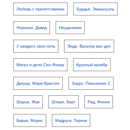
Любовь с препятствиями
Бурдьё, Эммануэль
Норонья, Дэвид
Неудачники
У каждого своя ночь
Энде, Вальтер ван ден
Мегрэ и дело Сен-Фиакр
Крупный калибр
Декуар, Мари-Кристин
Зорро. Поколение Z
Шарье, Жак
Штерн, Берт
Рид, Фиона
Барье, Морис
Мадруга, Тереза