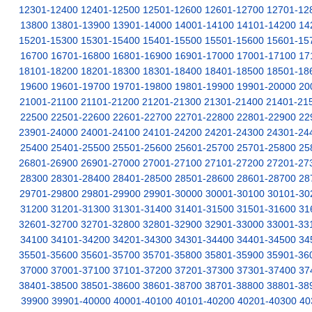
12301-12400
12401-12500
12501-12600
12601-12700
12701-12
13800
13801-13900
13901-14000
14001-14100
14101-14200
14
15201-15300
15301-15400
15401-15500
15501-15600
15601-15
16700
16701-16800
16801-16900
16901-17000
17001-17100
17
18101-18200
18201-18300
18301-18400
18401-18500
18501-18
19600
19601-19700
19701-19800
19801-19900
19901-20000
20
21001-21100
21101-21200
21201-21300
21301-21400
21401-21
22500
22501-22600
22601-22700
22701-22800
22801-22900
22
23901-24000
24001-24100
24101-24200
24201-24300
24301-24
25400
25401-25500
25501-25600
25601-25700
25701-25800
25
26801-26900
26901-27000
27001-27100
27101-27200
27201-27
28300
28301-28400
28401-28500
28501-28600
28601-28700
28
29701-29800
29801-29900
29901-30000
30001-30100
30101-30
31200
31201-31300
31301-31400
31401-31500
31501-31600
31
32601-32700
32701-32800
32801-32900
32901-33000
33001-33
34100
34101-34200
34201-34300
34301-34400
34401-34500
34
35501-35600
35601-35700
35701-35800
35801-35900
35901-36
37000
37001-37100
37101-37200
37201-37300
37301-37400
37
38401-38500
38501-38600
38601-38700
38701-38800
38801-38
39900
39901-40000
40001-40100
40101-40200
40201-40300
40