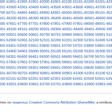
800
41801-41900
41901-42000
42001-42100
42101-42200
42201-42
201-43300
43301-43400
43401-43500
43501-43600
43601-43700
43
700
44701-44800
44801-44900
44901-45000
45001-45100
45101-45
101-46200
46201-46300
46301-46400
46401-46500
46501-46600
46
600
47601-47700
47701-47800
47801-47900
47901-48000
48001-48
001-49100
49101-49200
49201-49300
49301-49400
49401-49500
49
500
50501-50600
50601-50700
50701-50800
50801-50900
50901-51
901-52000
52001-52100
52101-52200
52201-52300
52301-52400
52
400
53401-53500
53501-53600
53601-53700
53701-53800
53801-53
801-54900
54901-55000
55001-55100
55101-55200
55201-55300
55
300
56301-56400
56401-56500
56501-56600
56601-56700
56701-56
701-57800
57801-57900
57901-58000
58001-58100
58101-58200
58
200
59201-59300
59301-59400
59401-59500
59501-59600
59601-59
601-60700
60701-60800
60801-60900
60901-61000
61001-61100
61
100
62101-62200
62201-62300
62301-62400
62401-62500
62501-62
500
63501-63600
63601-63700
63701-63800
63801-63900
63901-64
упен по
лицензии Creative Commons Attribution-ShareAlike
; в отдел