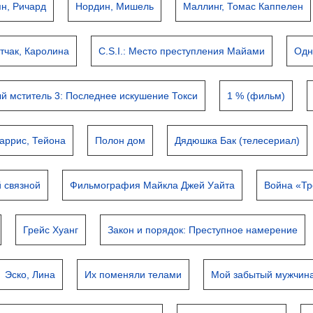
н, Ричард
Нордин, Мишель
Маллинг, Томас Каппелен
тчак, Каролина
C.S.I.: Место преступления Майами
Одн
й мститель 3: Последнее искушение Токси
1 % (фильм)
аррис, Тейона
Полон дом
Дядюшка Бак (телесериал)
й связной
Фильмография Майкла Джей Уайта
Война «Т
Грейс Хуанг
Закон и порядок: Преступное намерение
Эско, Лина
Их поменяли телами
Мой забытый мужчин