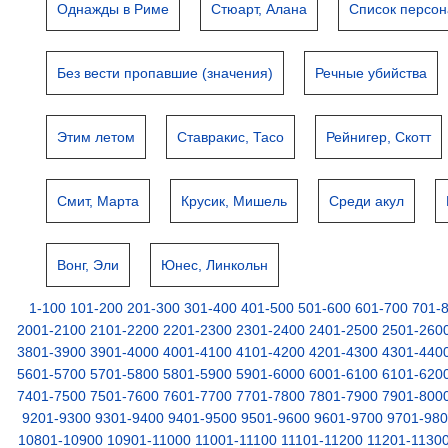
Однажды в Риме
Стюарт, Алана
Список персо
Без вести пропавшие (значения)
Речные убийства
Этим летом
Ставракис, Тасо
Рейнигер, Скотт
Смит, Марта
Крусик, Мишель
Среди акул
Вонг, Эли
Юнес, Линкольн
1-100
101-200
201-300
301-400
401-500
501-600
601-700
701-
2001-2100
2101-2200
2201-2300
2301-2400
2401-2500
2501-260
3801-3900
3901-4000
4001-4100
4101-4200
4201-4300
4301-440
5601-5700
5701-5800
5801-5900
5901-6000
6001-6100
6101-620
7401-7500
7501-7600
7601-7700
7701-7800
7801-7900
7901-800
9201-9300
9301-9400
9401-9500
9501-9600
9601-9700
9701-98
10801-10900
10901-11000
11001-11100
11101-11200
11201-1130