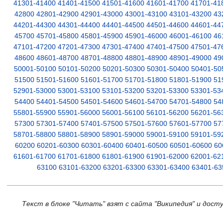
41301-41400
41401-41500
41501-41600
41601-41700
41701-41
42800
42801-42900
42901-43000
43001-43100
43101-43200
43
44201-44300
44301-44400
44401-44500
44501-44600
44601-44
45700
45701-45800
45801-45900
45901-46000
46001-46100
46
47101-47200
47201-47300
47301-47400
47401-47500
47501-47
48600
48601-48700
48701-48800
48801-48900
48901-49000
49
50001-50100
50101-50200
50201-50300
50301-50400
50401-50
51500
51501-51600
51601-51700
51701-51800
51801-51900
51
52901-53000
53001-53100
53101-53200
53201-53300
53301-53
54400
54401-54500
54501-54600
54601-54700
54701-54800
54
55801-55900
55901-56000
56001-56100
56101-56200
56201-56
57300
57301-57400
57401-57500
57501-57600
57601-57700
57
58701-58800
58801-58900
58901-59000
59001-59100
59101-59
60200
60201-60300
60301-60400
60401-60500
60501-60600
60
61601-61700
61701-61800
61801-61900
61901-62000
62001-62
63100
63101-63200
63201-63300
63301-63400
63401-63
Текст в блоке "Читать" взят с сайта "Википедия" и дост