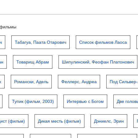
ьтфильмы
ч
Табагуа, Паата Отарович
Список фильмов Лаоса
ан
Товарищ Абрам
Шипулинский, Феофан Платонович
х
Романски, Адель
Феллерс, Андреа
Под Сильвер-
Тупик (фильм, 2003)
Интервью с Богом
Две голов
ист (фильм)
Дикая месть (фильм)
Дэниелс, Эрин