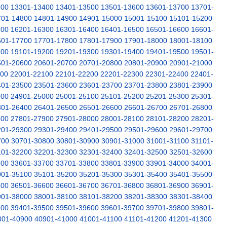
300
13301-13400
13401-13500
13501-13600
13601-13700
13701-
701-14800
14801-14900
14901-15000
15001-15100
15101-15200
200
16201-16300
16301-16400
16401-16500
16501-16600
16601-
601-17700
17701-17800
17801-17900
17901-18000
18001-18100
100
19101-19200
19201-19300
19301-19400
19401-19500
19501-
501-20600
20601-20700
20701-20800
20801-20900
20901-21000
000
22001-22100
22101-22200
22201-22300
22301-22400
22401-
401-23500
23501-23600
23601-23700
23701-23800
23801-23900
900
24901-25000
25001-25100
25101-25200
25201-25300
25301-
301-26400
26401-26500
26501-26600
26601-26700
26701-26800
800
27801-27900
27901-28000
28001-28100
28101-28200
28201-
201-29300
29301-29400
29401-29500
29501-29600
29601-29700
700
30701-30800
30801-30900
30901-31000
31001-31100
31101-
101-32200
32201-32300
32301-32400
32401-32500
32501-32600
600
33601-33700
33701-33800
33801-33900
33901-34000
34001-
001-35100
35101-35200
35201-35300
35301-35400
35401-35500
500
36501-36600
36601-36700
36701-36800
36801-36900
36901-
901-38000
38001-38100
38101-38200
38201-38300
38301-38400
400
39401-39500
39501-39600
39601-39700
39701-39800
39801-
801-40900
40901-41000
41001-41100
41101-41200
41201-41300