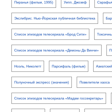
Пиранья (фильм, 1995)
Уипп, Джозеф
Сарафья
Экслибрис. Нью-Йоркская публичная библиотека
Бар
Список эпизодов телесериала «Брод Сити»
Токсичны
Список эпизодов телесериала «Демоны Да Винчи»
П
Ноэль, Николетт
Парсифаль (фильм)
Азиатски
Полуночный экспресс (значения)
Повелители хаоса
Список эпизодов телесериала «Мадам госсекретарь»