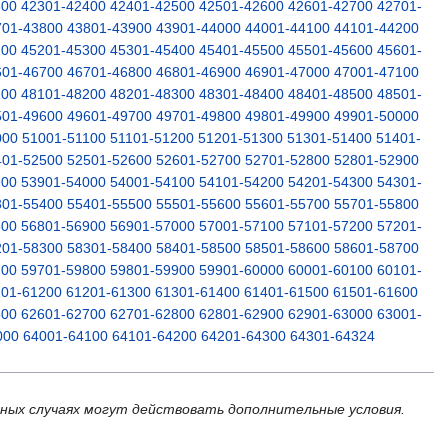
300
42301-42400
42401-42500
42501-42600
42601-42700
42701-
701-43800
43801-43900
43901-44000
44001-44100
44101-44200
200
45201-45300
45301-45400
45401-45500
45501-45600
45601-
601-46700
46701-46800
46801-46900
46901-47000
47001-47100
100
48101-48200
48201-48300
48301-48400
48401-48500
48501-
501-49600
49601-49700
49701-49800
49801-49900
49901-50000
000
51001-51100
51101-51200
51201-51300
51301-51400
51401-
401-52500
52501-52600
52601-52700
52701-52800
52801-52900
900
53901-54000
54001-54100
54101-54200
54201-54300
54301-
301-55400
55401-55500
55501-55600
55601-55700
55701-55800
800
56801-56900
56901-57000
57001-57100
57101-57200
57201-
201-58300
58301-58400
58401-58500
58501-58600
58601-58700
700
59701-59800
59801-59900
59901-60000
60001-60100
60101-
101-61200
61201-61300
61301-61400
61401-61500
61501-61600
600
62601-62700
62701-62800
62801-62900
62901-63000
63001-
000
64001-64100
64101-64200
64201-64300
64301-64324
ьных случаях могут действовать дополнительные условия.