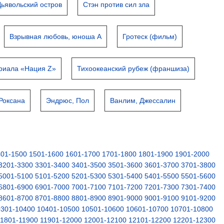
Дьявольский остров
Стэн против сил зла
Взрывная любовь, юноша А
Гротеск (фильм)
ериала «Нация Z»
Тихоокеанский рубеж (франшиза)
 Роксана
Эндрюс, Пол
Ванлим, Джессалин
401-1500
1501-1600
1601-1700
1701-1800
1801-1900
1901-2000
3201-3300
3301-3400
3401-3500
3501-3600
3601-3700
3701-3800
5001-5100
5101-5200
5201-5300
5301-5400
5401-5500
5501-5600
6801-6900
6901-7000
7001-7100
7101-7200
7201-7300
7301-7400
8601-8700
8701-8800
8801-8900
8901-9000
9001-9100
9101-9200
0301-10400
10401-10500
10501-10600
10601-10700
10701-10800
11801-11900
11901-12000
12001-12100
12101-12200
12201-12300