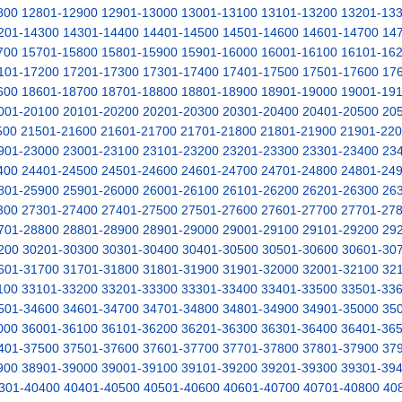
800
12801-12900
12901-13000
13001-13100
13101-13200
13201-13
201-14300
14301-14400
14401-14500
14501-14600
14601-14700
14
700
15701-15800
15801-15900
15901-16000
16001-16100
16101-16
101-17200
17201-17300
17301-17400
17401-17500
17501-17600
17
600
18601-18700
18701-18800
18801-18900
18901-19000
19001-19
001-20100
20101-20200
20201-20300
20301-20400
20401-20500
20
500
21501-21600
21601-21700
21701-21800
21801-21900
21901-22
901-23000
23001-23100
23101-23200
23201-23300
23301-23400
23
400
24401-24500
24501-24600
24601-24700
24701-24800
24801-24
801-25900
25901-26000
26001-26100
26101-26200
26201-26300
26
300
27301-27400
27401-27500
27501-27600
27601-27700
27701-27
701-28800
28801-28900
28901-29000
29001-29100
29101-29200
29
200
30201-30300
30301-30400
30401-30500
30501-30600
30601-30
601-31700
31701-31800
31801-31900
31901-32000
32001-32100
32
100
33101-33200
33201-33300
33301-33400
33401-33500
33501-33
501-34600
34601-34700
34701-34800
34801-34900
34901-35000
35
000
36001-36100
36101-36200
36201-36300
36301-36400
36401-36
401-37500
37501-37600
37601-37700
37701-37800
37801-37900
37
900
38901-39000
39001-39100
39101-39200
39201-39300
39301-39
301-40400
40401-40500
40501-40600
40601-40700
40701-40800
40