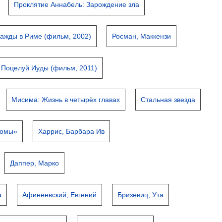
Проклятие Аннабель: Зарождение зла
ажды в Риме (фильм, 2002)
Росман, Маккензи
Поцелуй Иуды (фильм, 2011)
Мисима: Жизнь в четырёх главах
Стальная звезда
ромы»
Харрис, Барбара Ив
Даппер, Марко
а
Афинеевский, Евгений
Бризевиц, Ута