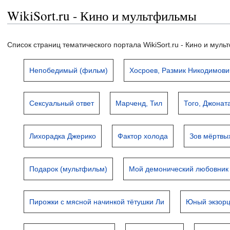
WikiSort.ru - Кино и мультфильмы
Список страниц тематического портала WikiSort.ru - Кино и мул
Непобедимый (фильм)
Хосроев, Размик Никодимови
Сексуальный ответ
Марченд, Тил
Того, Джонат
Лихорадка Джерико
Фактор холода
Зов мёртвы
Подарок (мультфильм)
Мой демонический любовник
Пирожки с мясной начинкой тётушки Ли
Юный экзорц