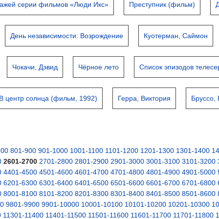
нажей серии фильмов «Люди Икс»
Преступник (фильм)
День независимости: Возрождение
Куотерман, Саймон
Чокачи, Дэвид
Чёрное лето
Список эпизодов телес
В центр солнца (фильм, 1992)
Герра, Виктория
Бруссо,
800
801-900
901-1000
1001-1100
1101-1200
1201-1300
1301-1400
1
0
2601-2700
2701-2800
2801-2900
2901-3000
3001-3100
3101-3200
0
4401-4500
4501-4600
4601-4700
4701-4800
4801-4900
4901-5000
0
6201-6300
6301-6400
6401-6500
6501-6600
6601-6700
6701-6800
0
8001-8100
8101-8200
8201-8300
8301-8400
8401-8500
8501-8600
00
9801-9900
9901-10000
10001-10100
10101-10200
10201-10300
1
0
11301-11400
11401-11500
11501-11600
11601-11700
11701-11800