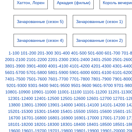
Хаттон, Лорен
Аркадия (фильм)
Король вечери
Зачарованные (сезон 5)
Зачарованные (сезон 1)
Зачарованные (сезон 4)
Зачарованные (сезон 2)
1-100
101-200
201-300
301-400
401-500
501-600
601-700
701-
2001-2100
2101-2200
2201-2300
2301-2400
2401-2500
2501-260
3801-3900
3901-4000
4001-4100
4101-4200
4201-4300
4301-440
5601-5700
5701-5800
5801-5900
5901-6000
6001-6100
6101-620
7401-7500
7501-7600
7601-7700
7701-7800
7801-7900
7901-800
9201-9300
9301-9400
9401-9500
9501-9600
9601-9700
9701-98
10801-10900
10901-11000
11001-11100
11101-11200
11201-1130
12301-12400
12401-12500
12501-12600
12601-12700
12701-12
13800
13801-13900
13901-14000
14001-14100
14101-14200
14
15201-15300
15301-15400
15401-15500
15501-15600
15601-15
16700
16701-16800
16801-16900
16901-17000
17001-17100
17
18101-18200
18201-18300
18301-18400
18401-18500
18501-18
19600
19601-19700
19701-19800
19801-19900
19901-20000
20