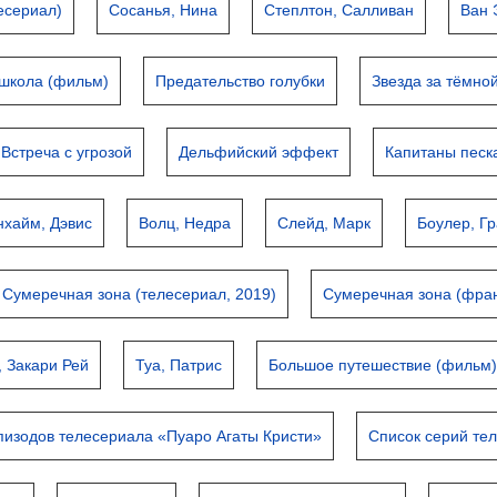
есериал)
Сосанья, Нина
Степлтон, Салливан
Ван 
школа (фильм)
Предательство голубки
Звезда за тёмно
Встреча с угрозой
Дельфийский эффект
Капитаны песк
нхайм, Дэвис
Волц, Недра
Слейд, Марк
Боулер, Гр
Сумеречная зона (телесериал, 2019)
Сумеречная зона (фра
 Закари Рей
Туа, Патрис
Большое путешествие (фильм
пизодов телесериала «Пуаро Агаты Кристи»
Список серий те