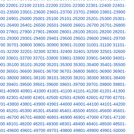
000
22001-22100
22101-22200
22201-22300
22301-22400
22401-
401-23500
23501-23600
23601-23700
23701-23800
23801-23900
900
24901-25000
25001-25100
25101-25200
25201-25300
25301-
301-26400
26401-26500
26501-26600
26601-26700
26701-26800
800
27801-27900
27901-28000
28001-28100
28101-28200
28201-
201-29300
29301-29400
29401-29500
29501-29600
29601-29700
700
30701-30800
30801-30900
30901-31000
31001-31100
31101-
101-32200
32201-32300
32301-32400
32401-32500
32501-32600
600
33601-33700
33701-33800
33801-33900
33901-34000
34001-
001-35100
35101-35200
35201-35300
35301-35400
35401-35500
500
36501-36600
36601-36700
36701-36800
36801-36900
36901-
901-38000
38001-38100
38101-38200
38201-38300
38301-38400
400
39401-39500
39501-39600
39601-39700
39701-39800
39801-
801-40900
40901-41000
41001-41100
41101-41200
41201-41300
300
42301-42400
42401-42500
42501-42600
42601-42700
42701-
701-43800
43801-43900
43901-44000
44001-44100
44101-44200
200
45201-45300
45301-45400
45401-45500
45501-45600
45601-
601-46700
46701-46800
46801-46900
46901-47000
47001-47100
100
48101-48200
48201-48300
48301-48400
48401-48500
48501-
501-49600
49601-49700
49701-49800
49801-49900
49901-50000