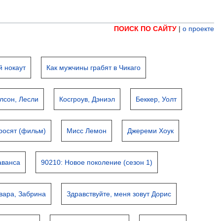
ПОИСК ПО САЙТУ
|
о проекте
 нокаут
Как мужчины грабят в Чикаго
лсон, Лесли
Косгроув, Дэниэл
Беккер, Уолт
росят (фильм)
Мисс Лемон
Джереми Хоук
аванса
90210: Новое поколение (сезон 1)
вара, Забрина
Здравствуйте, меня зовут Дорис