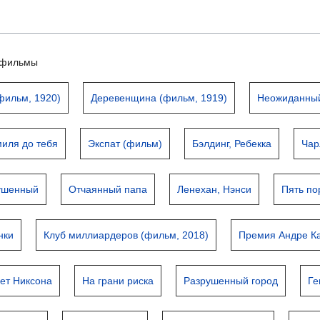
ьтфильмы
фильм, 1920)
Деревенщина (фильм, 1919)
Неожиданный
миля до тебя
Экспат (фильм)
Бэлдинг, Ребекка
Чар
ушенный
Отчаянный папа
Ленехан, Нэнси
Пять по
нки
Клуб миллиардеров (фильм, 2018)
Премия Андре К
ает Никсона
На грани риска
Разрушенный город
Ге