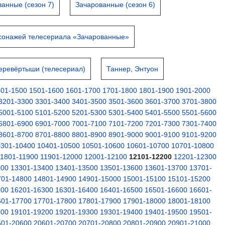
анные (сезон 7)
Зачарованные (сезон 6)
сонажей телесериала «Зачарованные»
еревёртыши (телесериал)
Таннер, Энтуон
401-1500
1501-1600
1601-1700
1701-1800
1801-1900
1901-2000
3201-3300
3301-3400
3401-3500
3501-3600
3601-3700
3701-3800
5001-5100
5101-5200
5201-5300
5301-5400
5401-5500
5501-5600
6801-6900
6901-7000
7001-7100
7101-7200
7201-7300
7301-7400
8601-8700
8701-8800
8801-8900
8901-9000
9001-9100
9101-9200
0301-10400
10401-10500
10501-10600
10601-10700
10701-10800
11801-11900
11901-12000
12001-12100
12101-12200
12201-12300
300
13301-13400
13401-13500
13501-13600
13601-13700
13701-
701-14800
14801-14900
14901-15000
15001-15100
15101-15200
200
16201-16300
16301-16400
16401-16500
16501-16600
16601-
601-17700
17701-17800
17801-17900
17901-18000
18001-18100
100
19101-19200
19201-19300
19301-19400
19401-19500
19501-
501-20600
20601-20700
20701-20800
20801-20900
20901-21000