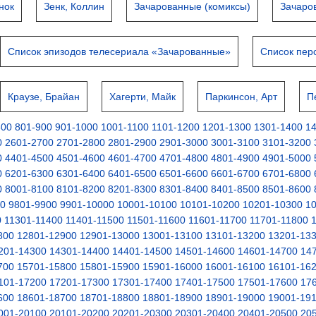
нок
Зенк, Коллин
Зачарованные (комиксы)
Зачаров
Список эпизодов телесериала «Зачарованные»
Список пер
Краузе, Брайан
Хагерти, Майк
Паркинсон, Арт
П
800
801-900
901-1000
1001-1100
1101-1200
1201-1300
1301-1400
1
0
2601-2700
2701-2800
2801-2900
2901-3000
3001-3100
3101-3200
0
4401-4500
4501-4600
4601-4700
4701-4800
4801-4900
4901-5000
0
6201-6300
6301-6400
6401-6500
6501-6600
6601-6700
6701-6800
0
8001-8100
8101-8200
8201-8300
8301-8400
8401-8500
8501-8600
00
9801-9900
9901-10000
10001-10100
10101-10200
10201-10300
1
0
11301-11400
11401-11500
11501-11600
11601-11700
11701-11800
800
12801-12900
12901-13000
13001-13100
13101-13200
13201-13
201-14300
14301-14400
14401-14500
14501-14600
14601-14700
14
700
15701-15800
15801-15900
15901-16000
16001-16100
16101-16
101-17200
17201-17300
17301-17400
17401-17500
17501-17600
17
600
18601-18700
18701-18800
18801-18900
18901-19000
19001-19
001-20100
20101-20200
20201-20300
20301-20400
20401-20500
20