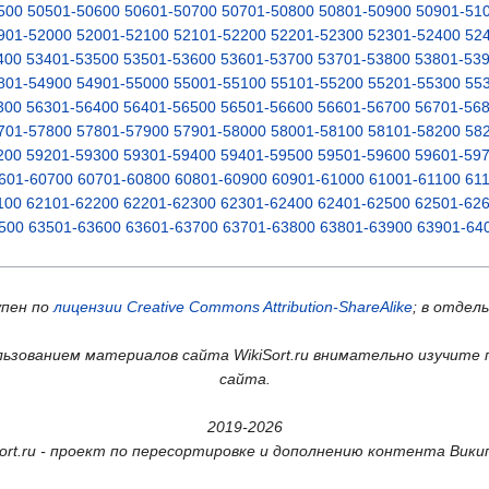
500
50501-50600
50601-50700
50701-50800
50801-50900
50901-51
901-52000
52001-52100
52101-52200
52201-52300
52301-52400
52
400
53401-53500
53501-53600
53601-53700
53701-53800
53801-53
801-54900
54901-55000
55001-55100
55101-55200
55201-55300
55
300
56301-56400
56401-56500
56501-56600
56601-56700
56701-56
701-57800
57801-57900
57901-58000
58001-58100
58101-58200
58
200
59201-59300
59301-59400
59401-59500
59501-59600
59601-59
601-60700
60701-60800
60801-60900
60901-61000
61001-61100
61
100
62101-62200
62201-62300
62301-62400
62401-62500
62501-62
500
63501-63600
63601-63700
63701-63800
63801-63900
63901-64
упен по
лицензии Creative Commons Attribution-ShareAlike
; в отдел
ьзованием материалов сайта WikiSort.ru внимательно изучите 
сайта.
2019-2026
Sort.ru - проект по пересортировке и дополнению контента Вики