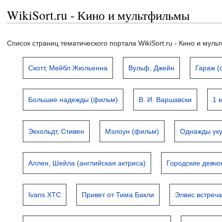
WikiSort.ru - Кино и мультфильмы
Список страниц тематического портала WikiSort.ru - Кино и мул
Скотт, Мейбл Жюльенна
Вульф, Джейн
Гараж (
Большие надежды (фильм)
В. И. Варшавски
1 
Экхольдт, Стивен
Мэлоун (фильм)
Однажды ук
Аллен, Шейла (английская актриса)
Городские девчо
Ivans XTC
Привет от Тима Бакли
Элвис встреч