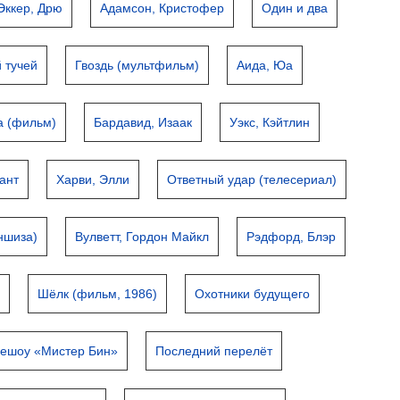
Эккер, Дрю
Адамсон, Кристофер
Один и два
й тучей
Гвоздь (мультфильм)
Аида, Юа
а (фильм)
Бардавид, Изаак
Уэкс, Кэйтлин
ант
Харви, Элли
Ответный удар (телесериал)
ншиза)
Вулветт, Гордон Майкл
Рэдфорд, Блэр
)
Шёлк (фильм, 1986)
Охотники будущего
лешоу «Мистер Бин»
Последний перелёт