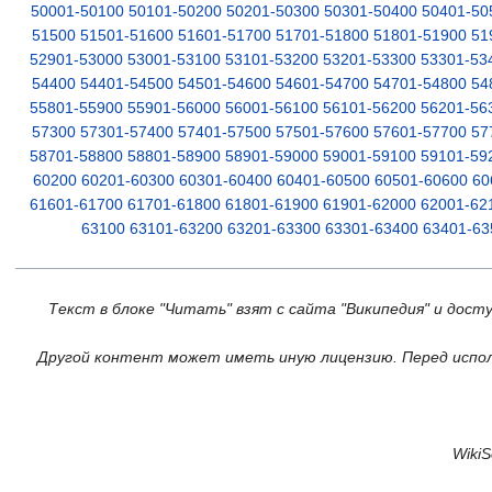
50001-50100
50101-50200
50201-50300
50301-50400
50401-50
51500
51501-51600
51601-51700
51701-51800
51801-51900
51
52901-53000
53001-53100
53101-53200
53201-53300
53301-53
54400
54401-54500
54501-54600
54601-54700
54701-54800
54
55801-55900
55901-56000
56001-56100
56101-56200
56201-56
57300
57301-57400
57401-57500
57501-57600
57601-57700
57
58701-58800
58801-58900
58901-59000
59001-59100
59101-59
60200
60201-60300
60301-60400
60401-60500
60501-60600
60
61601-61700
61701-61800
61801-61900
61901-62000
62001-62
63100
63101-63200
63201-63300
63301-63400
63401-63
Текст в блоке "Читать" взят с сайта "Википедия" и дост
Другой контент может иметь иную лицензию. Перед испол
Wiki