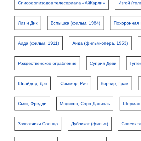
Список эпизодов телесериала «АйКарли»
Изгой (тел
Лиз и Дик
Вспышка (фильм, 1984)
Похоронная 
Аида (фильм, 1911)
Аида (фильм-опера, 1953)
Рождественское ограбление
Суприя Деви
Гугге
Шнайдер, Дэн
Соммер, Рич
Верчир, Грэм
Смит, Фредди
Мэдисон, Сара Даниэль
Шерман,
Захватчики Солнца
Дубликат (фильм)
Список э