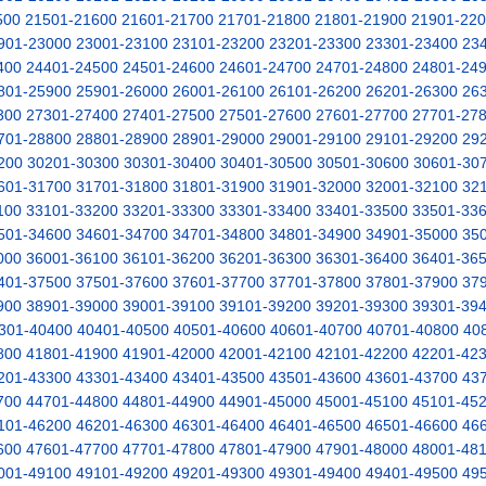
500
21501-21600
21601-21700
21701-21800
21801-21900
21901-22
901-23000
23001-23100
23101-23200
23201-23300
23301-23400
23
400
24401-24500
24501-24600
24601-24700
24701-24800
24801-24
801-25900
25901-26000
26001-26100
26101-26200
26201-26300
26
300
27301-27400
27401-27500
27501-27600
27601-27700
27701-27
701-28800
28801-28900
28901-29000
29001-29100
29101-29200
29
200
30201-30300
30301-30400
30401-30500
30501-30600
30601-30
601-31700
31701-31800
31801-31900
31901-32000
32001-32100
32
100
33101-33200
33201-33300
33301-33400
33401-33500
33501-33
501-34600
34601-34700
34701-34800
34801-34900
34901-35000
35
000
36001-36100
36101-36200
36201-36300
36301-36400
36401-36
401-37500
37501-37600
37601-37700
37701-37800
37801-37900
37
900
38901-39000
39001-39100
39101-39200
39201-39300
39301-39
301-40400
40401-40500
40501-40600
40601-40700
40701-40800
40
800
41801-41900
41901-42000
42001-42100
42101-42200
42201-42
201-43300
43301-43400
43401-43500
43501-43600
43601-43700
43
700
44701-44800
44801-44900
44901-45000
45001-45100
45101-45
101-46200
46201-46300
46301-46400
46401-46500
46501-46600
46
600
47601-47700
47701-47800
47801-47900
47901-48000
48001-48
001-49100
49101-49200
49201-49300
49301-49400
49401-49500
49