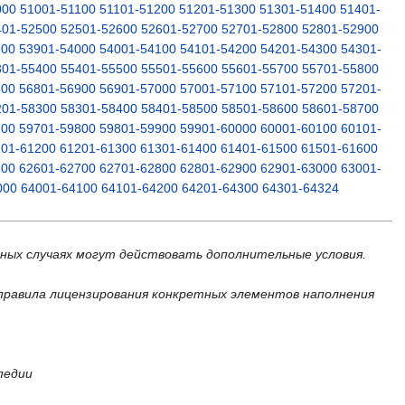
000
51001-51100
51101-51200
51201-51300
51301-51400
51401-
401-52500
52501-52600
52601-52700
52701-52800
52801-52900
900
53901-54000
54001-54100
54101-54200
54201-54300
54301-
301-55400
55401-55500
55501-55600
55601-55700
55701-55800
800
56801-56900
56901-57000
57001-57100
57101-57200
57201-
201-58300
58301-58400
58401-58500
58501-58600
58601-58700
700
59701-59800
59801-59900
59901-60000
60001-60100
60101-
101-61200
61201-61300
61301-61400
61401-61500
61501-61600
600
62601-62700
62701-62800
62801-62900
62901-63000
63001-
000
64001-64100
64101-64200
64201-64300
64301-64324
ьных случаях могут действовать дополнительные условия.
правила лицензирования конкретных элементов наполнения
педии