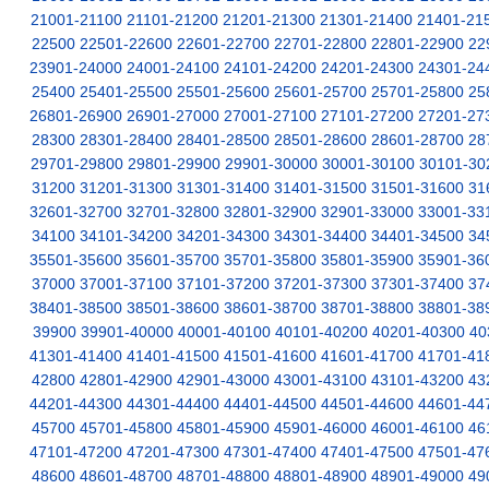
21001-21100
21101-21200
21201-21300
21301-21400
21401-21
22500
22501-22600
22601-22700
22701-22800
22801-22900
22
23901-24000
24001-24100
24101-24200
24201-24300
24301-24
25400
25401-25500
25501-25600
25601-25700
25701-25800
25
26801-26900
26901-27000
27001-27100
27101-27200
27201-27
28300
28301-28400
28401-28500
28501-28600
28601-28700
28
29701-29800
29801-29900
29901-30000
30001-30100
30101-30
31200
31201-31300
31301-31400
31401-31500
31501-31600
31
32601-32700
32701-32800
32801-32900
32901-33000
33001-33
34100
34101-34200
34201-34300
34301-34400
34401-34500
34
35501-35600
35601-35700
35701-35800
35801-35900
35901-36
37000
37001-37100
37101-37200
37201-37300
37301-37400
37
38401-38500
38501-38600
38601-38700
38701-38800
38801-38
39900
39901-40000
40001-40100
40101-40200
40201-40300
40
41301-41400
41401-41500
41501-41600
41601-41700
41701-41
42800
42801-42900
42901-43000
43001-43100
43101-43200
43
44201-44300
44301-44400
44401-44500
44501-44600
44601-44
45700
45701-45800
45801-45900
45901-46000
46001-46100
46
47101-47200
47201-47300
47301-47400
47401-47500
47501-47
48600
48601-48700
48701-48800
48801-48900
48901-49000
49