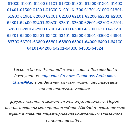
61000
61001-61100
61101-61200
61201-61300
61301-61400
61401-61500
61501-61600
61601-61700
61701-61800
61801-
61900
61901-62000
62001-62100
62101-62200
62201-62300
62301-62400
62401-62500
62501-62600
62601-62700
62701-
62800
62801-62900
62901-63000
63001-63100
63101-63200
63201-63300
63301-63400
63401-63500
63501-63600
63601-
63700
63701-63800
63801-63900
63901-64000
64001-64100
64101-64200
64201-64300
64301-64324
Текст в блоке "Читать" взят с сайта "Википедия" и
доступен по
лицензии Creative Commons Attribution-
ShareAlike
; в отдельных случаях могут действовать
дополнительные условия.
Другой контент может иметь иную лицензию. Перед
использованием материалов сайта WikiSort.ru внимательно
изучите правила лицензирования конкретных элементов
наполнения сайта.