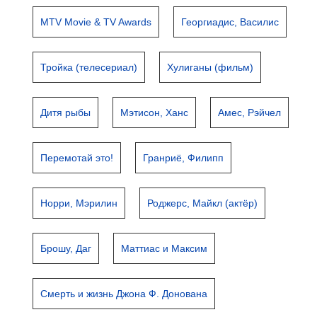
MTV Movie & TV Awards
Георгиадис, Василис
Тройка (телесериал)
Хулиганы (фильм)
Дитя рыбы
Мэтисон, Ханс
Амес, Рэйчел
Перемотай это!
Гранриё, Филипп
Норри, Мэрилин
Роджерс, Майкл (актёр)
Брошу, Даг
Маттиас и Максим
Смерть и жизнь Джона Ф. Донована