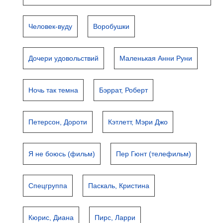
Человек-вуду
Воробушки
Дочери удовольствий
Маленькая Анни Руни
Ночь так темна
Бэррат, Роберт
Петерсон, Дороти
Кэтлетт, Мэри Джо
Я не боюсь (фильм)
Пер Гюнт (телефильм)
Спецгруппа
Паскаль, Кристина
Кюрис, Диана
Пирс, Ларри