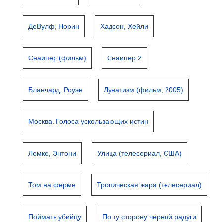
ДеВулф, Норин
Хадсон, Хейли
Снайпер (фильм)
Снайпер 2
Бланчард, Роуэн
Лунатизм (фильм, 2005)
Москва. Голоса ускользающих истин
Лемке, Энтони
Улица (телесериал, США)
Том на ферме
Тропическая жара (телесериал)
Поймать убийцу
По ту сторону чёрной радуги