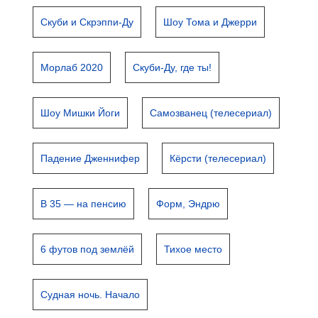
Скуби и Скрэппи-Ду
Шоу Тома и Джерри
Морлаб 2020
Скуби-Ду, где ты!
Шоу Мишки Йоги
Самозванец (телесериал)
Падение Дженнифер
Кёрсти (телесериал)
В 35 — на пенсию
Форм, Эндрю
6 футов под землёй
Тихое место
Судная ночь. Начало