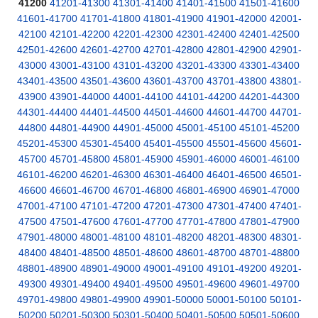
41200
41201-41300
41301-41400
41401-41500
41501-41600
41601-41700
41701-41800
41801-41900
41901-42000
42001-
42100
42101-42200
42201-42300
42301-42400
42401-42500
42501-42600
42601-42700
42701-42800
42801-42900
42901-
43000
43001-43100
43101-43200
43201-43300
43301-43400
43401-43500
43501-43600
43601-43700
43701-43800
43801-
43900
43901-44000
44001-44100
44101-44200
44201-44300
44301-44400
44401-44500
44501-44600
44601-44700
44701-
44800
44801-44900
44901-45000
45001-45100
45101-45200
45201-45300
45301-45400
45401-45500
45501-45600
45601-
45700
45701-45800
45801-45900
45901-46000
46001-46100
46101-46200
46201-46300
46301-46400
46401-46500
46501-
46600
46601-46700
46701-46800
46801-46900
46901-47000
47001-47100
47101-47200
47201-47300
47301-47400
47401-
47500
47501-47600
47601-47700
47701-47800
47801-47900
47901-48000
48001-48100
48101-48200
48201-48300
48301-
48400
48401-48500
48501-48600
48601-48700
48701-48800
48801-48900
48901-49000
49001-49100
49101-49200
49201-
49300
49301-49400
49401-49500
49501-49600
49601-49700
49701-49800
49801-49900
49901-50000
50001-50100
50101-
50200
50201-50300
50301-50400
50401-50500
50501-50600