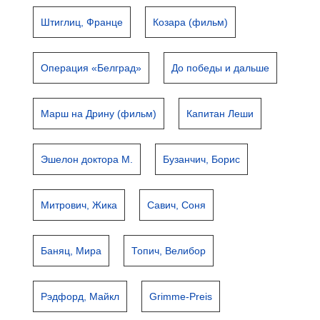
Штиглиц, Франце
Козара (фильм)
Операция «Белград»
До победы и дальше
Марш на Дрину (фильм)
Капитан Леши
Эшелон доктора М.
Бузанчич, Борис
Митрович, Жика
Савич, Соня
Баняц, Мира
Топич, Велибор
Рэдфорд, Майкл
Grimme-Preis