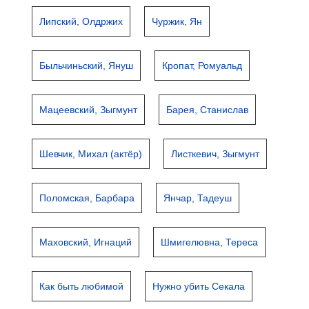
Липский, Олдржих
Чуржик, Ян
Быльчиньский, Януш
Кропат, Ромуальд
Мацеевский, Зыгмунт
Барея, Станислав
Шевчик, Михал (актёр)
Листкевич, Зыгмунт
Поломская, Барбара
Янчар, Тадеуш
Маховский, Игнаций
Шмигелювна, Тереса
Как быть любимой
Нужно убить Секала