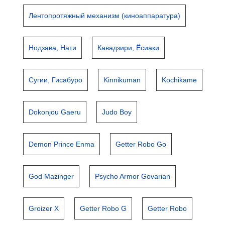
Лентопротяжный механизм (киноаппаратура)
Нодзава, Нати
Кавадзири, Ёсиаки
Сугии, Гисабуро
Kinnikuman
Kochikame
Dokonjou Gaeru
Judo Boy
Demon Prince Enma
Getter Robo Go
God Mazinger
Psycho Armor Govarian
Groizer X
Getter Robo G
Getter Robo