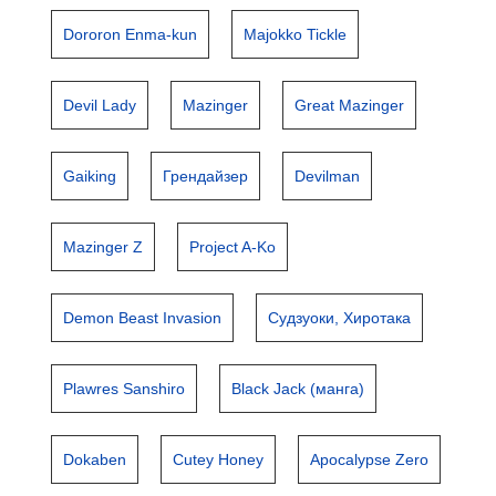
Dororon Enma-kun
Majokko Tickle
Devil Lady
Mazinger
Great Mazinger
Gaiking
Грендайзер
Devilman
Mazinger Z
Project A-Ko
Demon Beast Invasion
Судзуоки, Хиротака
Plawres Sanshiro
Black Jack (манга)
Dokaben
Cutey Honey
Apocalypse Zero