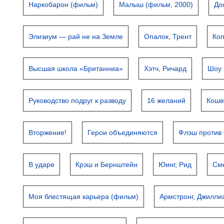
Наркобарон (фильм)
Малыш (фильм, 2000)
До
Элизиум — рай не на Земле
Опалок, Трент
Ко
Высшая школа «Британниа»
Хэтч, Ричард
Шоу
Руководство подруг к разводу
16 желаний
Коше
Вторжение!
Герои объединяются
Флэш против
В ударе
Крэш и Бернштейн
Юинг, Рид
См
Моя блестящая карьера (фильм)
Армстронг, Джилли