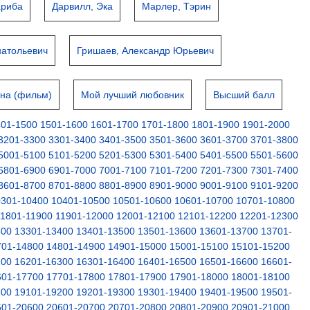
ариба
Дарвилл, Эка
Марлер, Тэрин
натольевич
Гришаев, Александр Юрьевич
на (фильм)
Мой лучший любовник
Высший балл
401-1500
1501-1600
1601-1700
1701-1800
1801-1900
1901-2000
3201-3300
3301-3400
3401-3500
3501-3600
3601-3700
3701-3800
5001-5100
5101-5200
5201-5300
5301-5400
5401-5500
5501-5600
6801-6900
6901-7000
7001-7100
7101-7200
7201-7300
7301-7400
8601-8700
8701-8800
8801-8900
8901-9000
9001-9100
9101-9200
0301-10400
10401-10500
10501-10600
10601-10700
10701-10800
11801-11900
11901-12000
12001-12100
12101-12200
12201-12300
300
13301-13400
13401-13500
13501-13600
13601-13700
13701-
701-14800
14801-14900
14901-15000
15001-15100
15101-15200
200
16201-16300
16301-16400
16401-16500
16501-16600
16601-
601-17700
17701-17800
17801-17900
17901-18000
18001-18100
100
19101-19200
19201-19300
19301-19400
19401-19500
19501-
501-20600
20601-20700
20701-20800
20801-20900
20901-21000