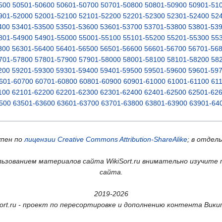
500
50501-50600
50601-50700
50701-50800
50801-50900
50901-51
901-52000
52001-52100
52101-52200
52201-52300
52301-52400
52
400
53401-53500
53501-53600
53601-53700
53701-53800
53801-53
801-54900
54901-55000
55001-55100
55101-55200
55201-55300
55
300
56301-56400
56401-56500
56501-56600
56601-56700
56701-56
701-57800
57801-57900
57901-58000
58001-58100
58101-58200
58
200
59201-59300
59301-59400
59401-59500
59501-59600
59601-59
601-60700
60701-60800
60801-60900
60901-61000
61001-61100
61
100
62101-62200
62201-62300
62301-62400
62401-62500
62501-62
500
63501-63600
63601-63700
63701-63800
63801-63900
63901-64
упен по
лицензии Creative Commons Attribution-ShareAlike
; в отдел
ьзованием материалов сайта WikiSort.ru внимательно изучите 
сайта.
2019-2026
Sort.ru - проект по пересортировке и дополнению контента Вики