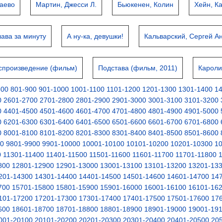
раево
Мартин, Джесси Л.
Бьюкенен, Колин
Хейн, К
ава за минуту
А ну-ка, девушки!
Кальварский, Сергей А
спроизведение (фильм)
Подстава (фильм, 2011)
Кароли
800
801-900
901-1000
1001-1100
1101-1200
1201-1300
1301-1400
1
0
2601-2700
2701-2800
2801-2900
2901-3000
3001-3100
3101-3200
0
4401-4500
4501-4600
4601-4700
4701-4800
4801-4900
4901-5000
0
6201-6300
6301-6400
6401-6500
6501-6600
6601-6700
6701-6800
0
8001-8100
8101-8200
8201-8300
8301-8400
8401-8500
8501-8600
00
9801-9900
9901-10000
10001-10100
10101-10200
10201-10300
1
0
11301-11400
11401-11500
11501-11600
11601-11700
11701-11800
800
12801-12900
12901-13000
13001-13100
13101-13200
13201-13
201-14300
14301-14400
14401-14500
14501-14600
14601-14700
14
700
15701-15800
15801-15900
15901-16000
16001-16100
16101-16
101-17200
17201-17300
17301-17400
17401-17500
17501-17600
17
600
18601-18700
18701-18800
18801-18900
18901-19000
19001-19
001-20100
20101-20200
20201-20300
20301-20400
20401-20500
20