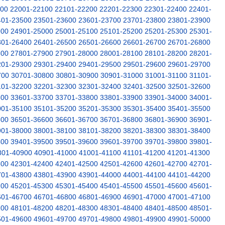
000
22001-22100
22101-22200
22201-22300
22301-22400
22401-
401-23500
23501-23600
23601-23700
23701-23800
23801-23900
900
24901-25000
25001-25100
25101-25200
25201-25300
25301-
301-26400
26401-26500
26501-26600
26601-26700
26701-26800
800
27801-27900
27901-28000
28001-28100
28101-28200
28201-
201-29300
29301-29400
29401-29500
29501-29600
29601-29700
700
30701-30800
30801-30900
30901-31000
31001-31100
31101-
101-32200
32201-32300
32301-32400
32401-32500
32501-32600
600
33601-33700
33701-33800
33801-33900
33901-34000
34001-
001-35100
35101-35200
35201-35300
35301-35400
35401-35500
500
36501-36600
36601-36700
36701-36800
36801-36900
36901-
901-38000
38001-38100
38101-38200
38201-38300
38301-38400
400
39401-39500
39501-39600
39601-39700
39701-39800
39801-
801-40900
40901-41000
41001-41100
41101-41200
41201-41300
300
42301-42400
42401-42500
42501-42600
42601-42700
42701-
701-43800
43801-43900
43901-44000
44001-44100
44101-44200
200
45201-45300
45301-45400
45401-45500
45501-45600
45601-
601-46700
46701-46800
46801-46900
46901-47000
47001-47100
100
48101-48200
48201-48300
48301-48400
48401-48500
48501-
501-49600
49601-49700
49701-49800
49801-49900
49901-50000