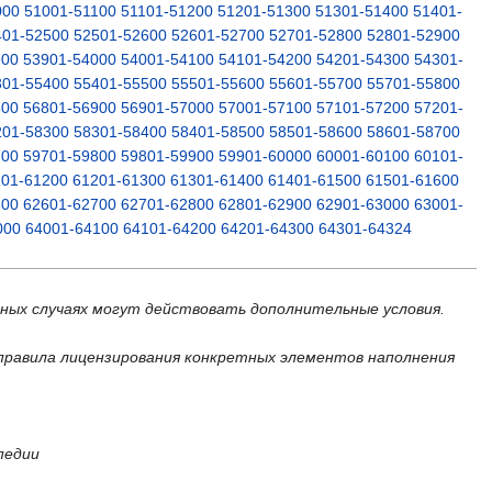
000
51001-51100
51101-51200
51201-51300
51301-51400
51401-
401-52500
52501-52600
52601-52700
52701-52800
52801-52900
900
53901-54000
54001-54100
54101-54200
54201-54300
54301-
301-55400
55401-55500
55501-55600
55601-55700
55701-55800
800
56801-56900
56901-57000
57001-57100
57101-57200
57201-
201-58300
58301-58400
58401-58500
58501-58600
58601-58700
700
59701-59800
59801-59900
59901-60000
60001-60100
60101-
101-61200
61201-61300
61301-61400
61401-61500
61501-61600
600
62601-62700
62701-62800
62801-62900
62901-63000
63001-
000
64001-64100
64101-64200
64201-64300
64301-64324
ьных случаях могут действовать дополнительные условия.
правила лицензирования конкретных элементов наполнения
педии