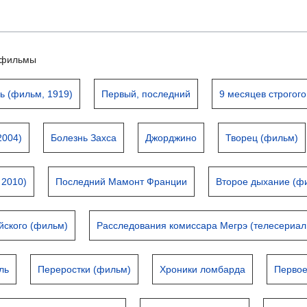
ьтфильмы
ь (фильм, 1919)
Первый, последний
9 месяцев строгог
2004)
Болезнь Захса
Джорджино
Творец (фильм)
 2010)
Последний Мамонт Франции
Второе дыхание (ф
йского (фильм)
Расследования комиссара Мегрэ (телесериал
ль
Переростки (фильм)
Хроники ломбарда
Первое