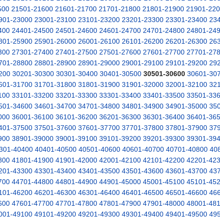
500
21501-21600
21601-21700
21701-21800
21801-21900
21901-22
901-23000
23001-23100
23101-23200
23201-23300
23301-23400
23
400
24401-24500
24501-24600
24601-24700
24701-24800
24801-24
801-25900
25901-26000
26001-26100
26101-26200
26201-26300
26
300
27301-27400
27401-27500
27501-27600
27601-27700
27701-27
701-28800
28801-28900
28901-29000
29001-29100
29101-29200
29
200
30201-30300
30301-30400
30401-30500
30501-30600
30601-30
601-31700
31701-31800
31801-31900
31901-32000
32001-32100
32
100
33101-33200
33201-33300
33301-33400
33401-33500
33501-33
501-34600
34601-34700
34701-34800
34801-34900
34901-35000
35
000
36001-36100
36101-36200
36201-36300
36301-36400
36401-36
401-37500
37501-37600
37601-37700
37701-37800
37801-37900
37
900
38901-39000
39001-39100
39101-39200
39201-39300
39301-39
301-40400
40401-40500
40501-40600
40601-40700
40701-40800
40
800
41801-41900
41901-42000
42001-42100
42101-42200
42201-42
201-43300
43301-43400
43401-43500
43501-43600
43601-43700
43
700
44701-44800
44801-44900
44901-45000
45001-45100
45101-45
101-46200
46201-46300
46301-46400
46401-46500
46501-46600
46
600
47601-47700
47701-47800
47801-47900
47901-48000
48001-48
001-49100
49101-49200
49201-49300
49301-49400
49401-49500
49