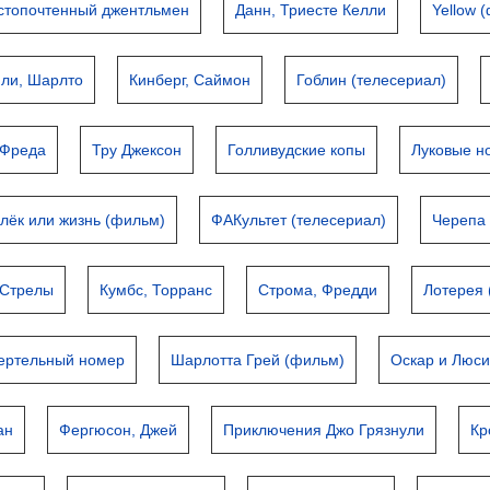
стопочтенный джентльмен
Данн, Триесте Келли
Yellow 
пли, Шарлто
Кинберг, Саймон
Гоблин (телесериал)
 Фреда
Тру Джексон
Голливудские копы
Луковые н
лёк или жизнь (фильм)
ФАКультет (телесериал)
Черепа
 Стрелы
Кумбс, Торранс
Строма, Фредди
Лотерея 
ертельный номер
Шарлотта Грей (фильм)
Оскар и Люс
ан
Фергюсон, Джей
Приключения Джо Грязнули
Кр