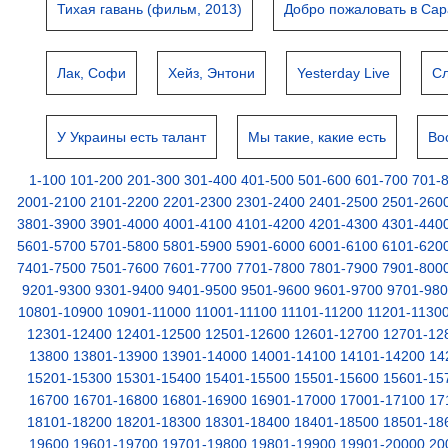
Тихая гавань (фильм, 2013)
Добро пожаловать в Са
Лак, Софи
Хейз, Энтони
Yesterday Live
Сл
У Украины есть талант
Мы такие, какие есть
Во
1-100
101-200
201-300
301-400
401-500
501-600
601-700
701-
2001-2100
2101-2200
2201-2300
2301-2400
2401-2500
2501-260
3801-3900
3901-4000
4001-4100
4101-4200
4201-4300
4301-440
5601-5700
5701-5800
5801-5900
5901-6000
6001-6100
6101-620
7401-7500
7501-7600
7601-7700
7701-7800
7801-7900
7901-800
9201-9300
9301-9400
9401-9500
9501-9600
9601-9700
9701-98
10801-10900
10901-11000
11001-11100
11101-11200
11201-1130
12301-12400
12401-12500
12501-12600
12601-12700
12701-12
13800
13801-13900
13901-14000
14001-14100
14101-14200
14
15201-15300
15301-15400
15401-15500
15501-15600
15601-15
16700
16701-16800
16801-16900
16901-17000
17001-17100
17
18101-18200
18201-18300
18301-18400
18401-18500
18501-18
19600
19601-19700
19701-19800
19801-19900
19901-20000
20