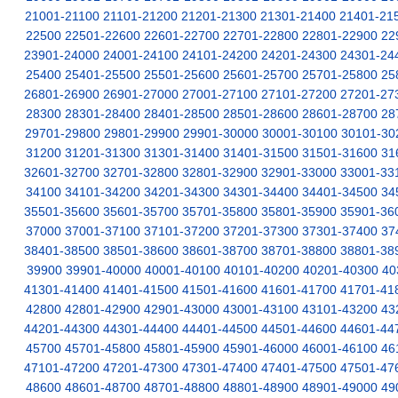
21001-21100
21101-21200
21201-21300
21301-21400
21401-21
22500
22501-22600
22601-22700
22701-22800
22801-22900
22
23901-24000
24001-24100
24101-24200
24201-24300
24301-24
25400
25401-25500
25501-25600
25601-25700
25701-25800
25
26801-26900
26901-27000
27001-27100
27101-27200
27201-27
28300
28301-28400
28401-28500
28501-28600
28601-28700
28
29701-29800
29801-29900
29901-30000
30001-30100
30101-30
31200
31201-31300
31301-31400
31401-31500
31501-31600
31
32601-32700
32701-32800
32801-32900
32901-33000
33001-33
34100
34101-34200
34201-34300
34301-34400
34401-34500
34
35501-35600
35601-35700
35701-35800
35801-35900
35901-36
37000
37001-37100
37101-37200
37201-37300
37301-37400
37
38401-38500
38501-38600
38601-38700
38701-38800
38801-38
39900
39901-40000
40001-40100
40101-40200
40201-40300
40
41301-41400
41401-41500
41501-41600
41601-41700
41701-41
42800
42801-42900
42901-43000
43001-43100
43101-43200
43
44201-44300
44301-44400
44401-44500
44501-44600
44601-44
45700
45701-45800
45801-45900
45901-46000
46001-46100
46
47101-47200
47201-47300
47301-47400
47401-47500
47501-47
48600
48601-48700
48701-48800
48801-48900
48901-49000
49