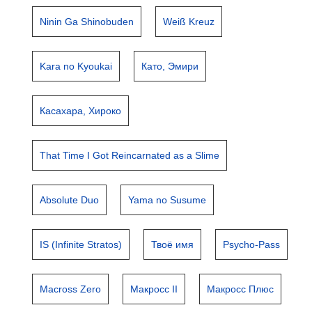
Ninin Ga Shinobuden
Weiß Kreuz
Kara no Kyoukai
Като, Эмири
Касахара, Хироко
That Time I Got Reincarnated as a Slime
Absolute Duo
Yama no Susume
IS (Infinite Stratos)
Твоё имя
Psycho-Pass
Macross Zero
Макросс II
Макросс Плюс