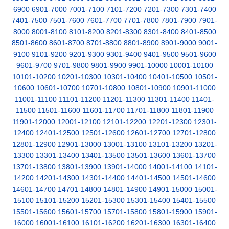
6900
6901-7000
7001-7100
7101-7200
7201-7300
7301-7400
7401-7500
7501-7600
7601-7700
7701-7800
7801-7900
7901-
8000
8001-8100
8101-8200
8201-8300
8301-8400
8401-8500
8501-8600
8601-8700
8701-8800
8801-8900
8901-9000
9001-
9100
9101-9200
9201-9300
9301-9400
9401-9500
9501-9600
9601-9700
9701-9800
9801-9900
9901-10000
10001-10100
10101-10200
10201-10300
10301-10400
10401-10500
10501-
10600
10601-10700
10701-10800
10801-10900
10901-11000
11001-11100
11101-11200
11201-11300
11301-11400
11401-
11500
11501-11600
11601-11700
11701-11800
11801-11900
11901-12000
12001-12100
12101-12200
12201-12300
12301-
12400
12401-12500
12501-12600
12601-12700
12701-12800
12801-12900
12901-13000
13001-13100
13101-13200
13201-
13300
13301-13400
13401-13500
13501-13600
13601-13700
13701-13800
13801-13900
13901-14000
14001-14100
14101-
14200
14201-14300
14301-14400
14401-14500
14501-14600
14601-14700
14701-14800
14801-14900
14901-15000
15001-
15100
15101-15200
15201-15300
15301-15400
15401-15500
15501-15600
15601-15700
15701-15800
15801-15900
15901-
16000
16001-16100
16101-16200
16201-16300
16301-16400