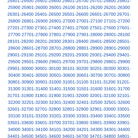
25401-25500
25501-25600
25601-25700
25701-25800
25801-
25900
25901-26000
26001-26100
26101-26200
26201-26300
26301-26400
26401-26500
26501-26600
26601-26700
26701-
26800
26801-26900
26901-27000
27001-27100
27101-27200
27201-27300
27301-27400
27401-27500
27501-27600
27601-
27700
27701-27800
27801-27900
27901-28000
28001-28100
28101-28200
28201-28300
28301-28400
28401-28500
28501-
28600
28601-28700
28701-28800
28801-28900
28901-29000
29001-29100
29101-29200
29201-29300
29301-29400
29401-
29500
29501-29600
29601-29700
29701-29800
29801-29900
29901-30000
30001-30100
30101-30200
30201-30300
30301-
30400
30401-30500
30501-30600
30601-30700
30701-30800
30801-30900
30901-31000
31001-31100
31101-31200
31201-
31300
31301-31400
31401-31500
31501-31600
31601-31700
31701-31800
31801-31900
31901-32000
32001-32100
32101-
32200
32201-32300
32301-32400
32401-32500
32501-32600
32601-32700
32701-32800
32801-32900
32901-33000
33001-
33100
33101-33200
33201-33300
33301-33400
33401-33500
33501-33600
33601-33700
33701-33800
33801-33900
33901-
34000
34001-34100
34101-34200
34201-34300
34301-34400
34401-34500
34501-34600
34601-34700
34701-34800
34801-