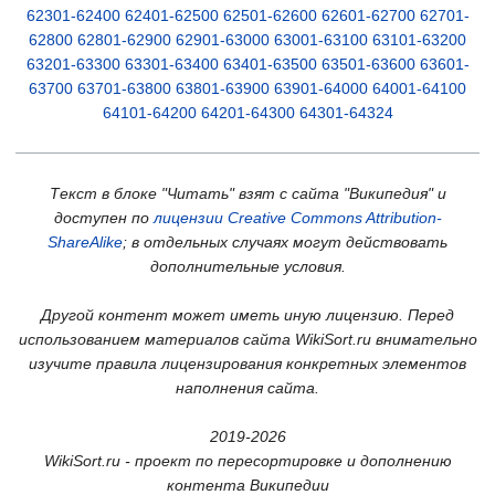
62301-62400
62401-62500
62501-62600
62601-62700
62701-
62800
62801-62900
62901-63000
63001-63100
63101-63200
63201-63300
63301-63400
63401-63500
63501-63600
63601-
63700
63701-63800
63801-63900
63901-64000
64001-64100
64101-64200
64201-64300
64301-64324
Текст в блоке "Читать" взят с сайта "Википедия" и
доступен по
лицензии Creative Commons Attribution-
ShareAlike
; в отдельных случаях могут действовать
дополнительные условия.
Другой контент может иметь иную лицензию. Перед
использованием материалов сайта WikiSort.ru внимательно
изучите правила лицензирования конкретных элементов
наполнения сайта.
2019-2026
WikiSort.ru - проект по пересортировке и дополнению
контента Википедии