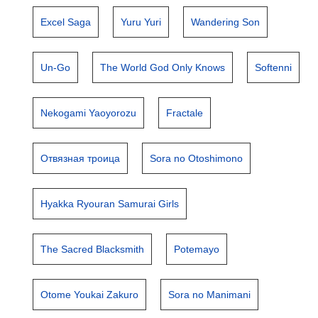
Excel Saga
Yuru Yuri
Wandering Son
Un-Go
The World God Only Knows
Softenni
Nekogami Yaoyorozu
Fractale
Отвязная троица
Sora no Otoshimono
Hyakka Ryouran Samurai Girls
The Sacred Blacksmith
Potemayo
Otome Youkai Zakuro
Sora no Manimani