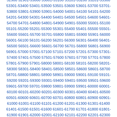
52900
52901-53000
53001-53100
53101-53200
53201-53300
53301-53400
53401-53500
53501-53600
53601-53700
53701-
53800
53801-53900
53901-54000
54001-54100
54101-54200
54201-54300
54301-54400
54401-54500
54501-54600
54601-
54700
54701-54800
54801-54900
54901-55000
55001-55100
55101-55200
55201-55300
55301-55400
55401-55500
55501-
55600
55601-55700
55701-55800
55801-55900
55901-56000
56001-56100
56101-56200
56201-56300
56301-56400
56401-
56500
56501-56600
56601-56700
56701-56800
56801-56900
56901-57000
57001-57100
57101-57200
57201-57300
57301-
57400
57401-57500
57501-57600
57601-57700
57701-57800
57801-57900
57901-58000
58001-58100
58101-58200
58201-
58300
58301-58400
58401-58500
58501-58600
58601-58700
58701-58800
58801-58900
58901-59000
59001-59100
59101-
59200
59201-59300
59301-59400
59401-59500
59501-59600
59601-59700
59701-59800
59801-59900
59901-60000
60001-
60100
60101-60200
60201-60300
60301-60400
60401-60500
60501-60600
60601-60700
60701-60800
60801-60900
60901-
61000
61001-61100
61101-61200
61201-61300
61301-61400
61401-61500
61501-61600
61601-61700
61701-61800
61801-
61900
61901-62000
62001-62100
62101-62200
62201-62300