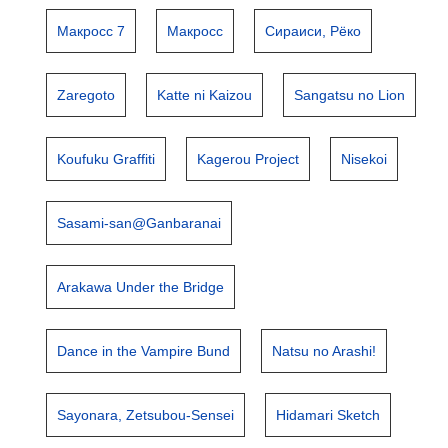
Макросс 7
Макросс
Сираиси, Рёко
Zaregoto
Katte ni Kaizou
Sangatsu no Lion
Koufuku Graffiti
Kagerou Project
Nisekoi
Sasami-san@Ganbaranai
Arakawa Under the Bridge
Dance in the Vampire Bund
Natsu no Arashi!
Sayonara, Zetsubou-Sensei
Hidamari Sketch