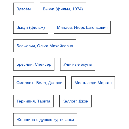
Вдвоём
Выкуп (фильм, 1974)
Выкуп (фильм)
Минаев, Игорь Евгеньевич
Блажевич, Ольга Михайловна
Бреслин, Спенсер
Уличные акулы
Смоллетт-Белл, Джерни
Месть леди Морган
Териипия, Тарита
Келлогг, Джон
Женщина с душою куртизанки