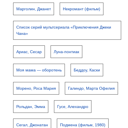
Марголин, Джанет
Некромант (фильм)
Список серий мультсериала «Приключения Джеки
Чана»
Ариас, Сесар
Луна-понтиак
Моя мама — оборотень
Беддоу, Каски
Морено, Роса Мария
Галиндо, Марта Офелия
Рольдан, Эмма
Гусе, Алехандро
Сегал, Джонатан
Подмена (фильм, 1980)