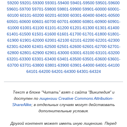
59200
59201-59300
59301-59400
59401-59500
59501-59600
59601-59700
59701-59800
59801-59900
59901-60000
60001-
60100
60101-60200
60201-60300
60301-60400
60401-60500
60501-60600
60601-60700
60701-60800
60801-60900
60901-
61000
61001-61100
61101-61200
61201-61300
61301-61400
61401-61500
61501-61600
61601-61700
61701-61800
61801-
61900
61901-62000
62001-62100
62101-62200
62201-62300
62301-62400
62401-62500
62501-62600
62601-62700
62701-
62800
62801-62900
62901-63000
63001-63100
63101-63200
63201-63300
63301-63400
63401-63500
63501-63600
63601-
63700
63701-63800
63801-63900
63901-64000
64001-64100
64101-64200
64201-64300
64301-64324
Текст в блоке "Читать" взят с сайта "Википедия" и
доступен по
лицензии Creative Commons Attribution-
ShareAlike
; в отдельных случаях могут действовать
дополнительные условия.
Другой контент может иметь иную лицензию. Перед