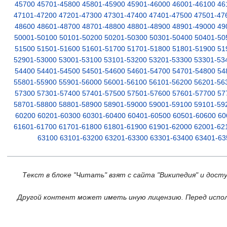
45700
45701-45800
45801-45900
45901-46000
46001-46100
46
47101-47200
47201-47300
47301-47400
47401-47500
47501-47
48600
48601-48700
48701-48800
48801-48900
48901-49000
49
50001-50100
50101-50200
50201-50300
50301-50400
50401-50
51500
51501-51600
51601-51700
51701-51800
51801-51900
51
52901-53000
53001-53100
53101-53200
53201-53300
53301-53
54400
54401-54500
54501-54600
54601-54700
54701-54800
54
55801-55900
55901-56000
56001-56100
56101-56200
56201-56
57300
57301-57400
57401-57500
57501-57600
57601-57700
57
58701-58800
58801-58900
58901-59000
59001-59100
59101-59
60200
60201-60300
60301-60400
60401-60500
60501-60600
60
61601-61700
61701-61800
61801-61900
61901-62000
62001-62
63100
63101-63200
63201-63300
63301-63400
63401-63
Текст в блоке "Читать" взят с сайта "Википедия" и дост
Другой контент может иметь иную лицензию. Перед испол