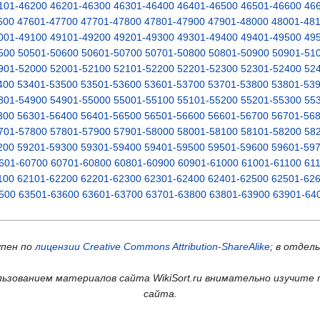
101-46200
46201-46300
46301-46400
46401-46500
46501-46600
46
600
47601-47700
47701-47800
47801-47900
47901-48000
48001-48
001-49100
49101-49200
49201-49300
49301-49400
49401-49500
49
500
50501-50600
50601-50700
50701-50800
50801-50900
50901-51
901-52000
52001-52100
52101-52200
52201-52300
52301-52400
52
400
53401-53500
53501-53600
53601-53700
53701-53800
53801-53
801-54900
54901-55000
55001-55100
55101-55200
55201-55300
55
300
56301-56400
56401-56500
56501-56600
56601-56700
56701-56
701-57800
57801-57900
57901-58000
58001-58100
58101-58200
58
200
59201-59300
59301-59400
59401-59500
59501-59600
59601-59
601-60700
60701-60800
60801-60900
60901-61000
61001-61100
61
100
62101-62200
62201-62300
62301-62400
62401-62500
62501-62
500
63501-63600
63601-63700
63701-63800
63801-63900
63901-64
упен по
лицензии Creative Commons Attribution-ShareAlike
; в отдел
ьзованием материалов сайта WikiSort.ru внимательно изучите 
сайта.