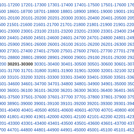
101-17200
17201-17300
17301-17400
17401-17500
17501-17600
17
600
18601-18700
18701-18800
18801-18900
18901-19000
19001-19
001-20100
20101-20200
20201-20300
20301-20400
20401-20500
20
500
21501-21600
21601-21700
21701-21800
21801-21900
21901-22
901-23000
23001-23100
23101-23200
23201-23300
23301-23400
23
400
24401-24500
24501-24600
24601-24700
24701-24800
24801-24
801-25900
25901-26000
26001-26100
26101-26200
26201-26300
26
300
27301-27400
27401-27500
27501-27600
27601-27700
27701-27
701-28800
28801-28900
28901-29000
29001-29100
29101-29200
29
200
30201-30300
30301-30400
30401-30500
30501-30600
30601-30
601-31700
31701-31800
31801-31900
31901-32000
32001-32100
32
100
33101-33200
33201-33300
33301-33400
33401-33500
33501-33
501-34600
34601-34700
34701-34800
34801-34900
34901-35000
35
000
36001-36100
36101-36200
36201-36300
36301-36400
36401-36
401-37500
37501-37600
37601-37700
37701-37800
37801-37900
37
900
38901-39000
39001-39100
39101-39200
39201-39300
39301-39
301-40400
40401-40500
40501-40600
40601-40700
40701-40800
40
800
41801-41900
41901-42000
42001-42100
42101-42200
42201-42
201-43300
43301-43400
43401-43500
43501-43600
43601-43700
43
700
44701-44800
44801-44900
44901-45000
45001-45100
45101-45