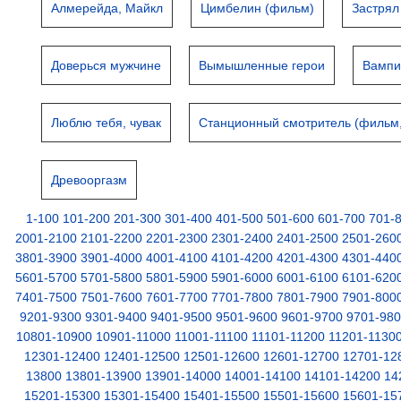
Алмерейда, Майкл
Цимбелин (фильм)
Застрял
Доверься мужчине
Вымышленные герои
Вамп
Люблю тебя, чувак
Станционный смотритель (фильм,
Древооргазм
1-100
101-200
201-300
301-400
401-500
501-600
601-700
701-
2001-2100
2101-2200
2201-2300
2301-2400
2401-2500
2501-260
3801-3900
3901-4000
4001-4100
4101-4200
4201-4300
4301-440
5601-5700
5701-5800
5801-5900
5901-6000
6001-6100
6101-620
7401-7500
7501-7600
7601-7700
7701-7800
7801-7900
7901-800
9201-9300
9301-9400
9401-9500
9501-9600
9601-9700
9701-98
10801-10900
10901-11000
11001-11100
11101-11200
11201-1130
12301-12400
12401-12500
12501-12600
12601-12700
12701-12
13800
13801-13900
13901-14000
14001-14100
14101-14200
14
15201-15300
15301-15400
15401-15500
15501-15600
15601-15