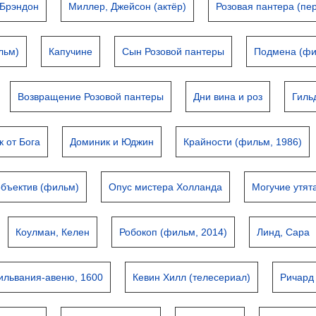
 Брэндон
Миллер, Джейсон (актёр)
Розовая пантера (пе
льм)
Капучине
Сын Розовой пантеры
Подмена (фи
Возвращение Розовой пантеры
Дни вина и роз
Гиль
к от Бога
Доминик и Юджин
Крайности (фильм, 1986)
объектив (фильм)
Опус мистера Холланда
Могучие утят
Коулман, Келен
Робокоп (фильм, 2014)
Линд, Сара
ильвания-авеню, 1600
Кевин Хилл (телесериал)
Ричард