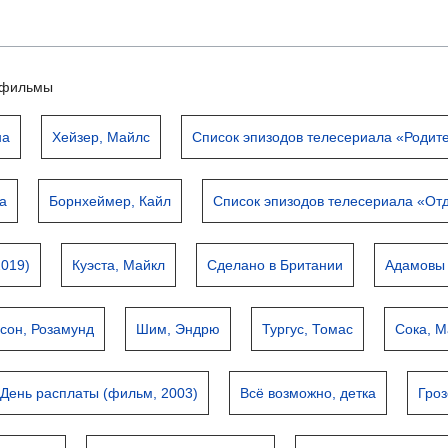
ьтфильмы
на
Хейзер, Майлс
Список эпизодов телесериала «Родит
а
Борнхеймер, Кайл
Список эпизодов телесериала «От
2019)
Куэста, Майкл
Сделано в Британии
Адамовы 
сон, Розамунд
Шим, Эндрю
Тургус, Томас
Сока, М
День расплаты (фильм, 2003)
Всё возможно, детка
Гроз