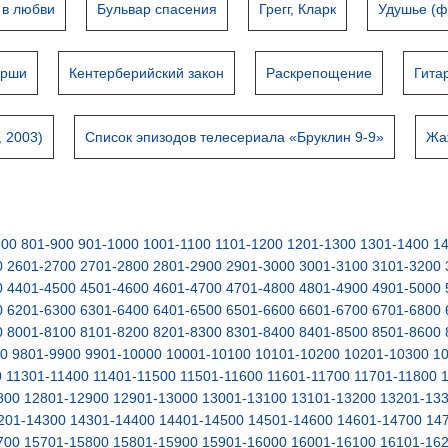
 в любви
Бульвар спасения
Грегг, Кларк
Удушье (ф
ирши
Кентерберийский закон
Раскрепощение
Гита
 2003)
Список эпизодов телесериала «Бруклин 9-9»
Жа
800
801-900
901-1000
1001-1100
1101-1200
1201-1300
1301-1400
1
0
2601-2700
2701-2800
2801-2900
2901-3000
3001-3100
3101-3200
0
4401-4500
4501-4600
4601-4700
4701-4800
4801-4900
4901-5000
0
6201-6300
6301-6400
6401-6500
6501-6600
6601-6700
6701-6800
0
8001-8100
8101-8200
8201-8300
8301-8400
8401-8500
8501-8600
00
9801-9900
9901-10000
10001-10100
10101-10200
10201-10300
1
0
11301-11400
11401-11500
11501-11600
11601-11700
11701-11800
800
12801-12900
12901-13000
13001-13100
13101-13200
13201-13
201-14300
14301-14400
14401-14500
14501-14600
14601-14700
14
700
15701-15800
15801-15900
15901-16000
16001-16100
16101-16