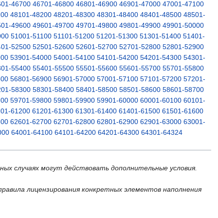
601-46700
46701-46800
46801-46900
46901-47000
47001-47100
100
48101-48200
48201-48300
48301-48400
48401-48500
48501-
501-49600
49601-49700
49701-49800
49801-49900
49901-50000
000
51001-51100
51101-51200
51201-51300
51301-51400
51401-
401-52500
52501-52600
52601-52700
52701-52800
52801-52900
900
53901-54000
54001-54100
54101-54200
54201-54300
54301-
301-55400
55401-55500
55501-55600
55601-55700
55701-55800
800
56801-56900
56901-57000
57001-57100
57101-57200
57201-
201-58300
58301-58400
58401-58500
58501-58600
58601-58700
700
59701-59800
59801-59900
59901-60000
60001-60100
60101-
101-61200
61201-61300
61301-61400
61401-61500
61501-61600
600
62601-62700
62701-62800
62801-62900
62901-63000
63001-
000
64001-64100
64101-64200
64201-64300
64301-64324
ьных случаях могут действовать дополнительные условия.
правила лицензирования конкретных элементов наполнения