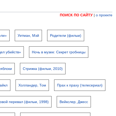
ПОИСК ПО САЙТУ
|
о проекте
ели»
Уитман, Мэй
Родители (фильм)
дел убийств»
Ночь в музее: Секрет гробницы
яблоки
Стрижка (фильм, 2010)
айкл
Холландер, Том
Прах к праху (телесериал)
овой перевал (фильм, 1998)
Вейкслер, Джесс