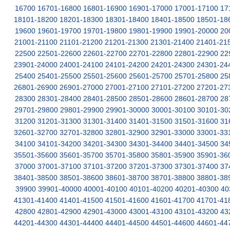
16700
16701-16800
16801-16900
16901-17000
17001-17100
17
18101-18200
18201-18300
18301-18400
18401-18500
18501-18
19600
19601-19700
19701-19800
19801-19900
19901-20000
20
21001-21100
21101-21200
21201-21300
21301-21400
21401-21
22500
22501-22600
22601-22700
22701-22800
22801-22900
22
23901-24000
24001-24100
24101-24200
24201-24300
24301-24
25400
25401-25500
25501-25600
25601-25700
25701-25800
25
26801-26900
26901-27000
27001-27100
27101-27200
27201-27
28300
28301-28400
28401-28500
28501-28600
28601-28700
28
29701-29800
29801-29900
29901-30000
30001-30100
30101-30
31200
31201-31300
31301-31400
31401-31500
31501-31600
31
32601-32700
32701-32800
32801-32900
32901-33000
33001-33
34100
34101-34200
34201-34300
34301-34400
34401-34500
34
35501-35600
35601-35700
35701-35800
35801-35900
35901-36
37000
37001-37100
37101-37200
37201-37300
37301-37400
37
38401-38500
38501-38600
38601-38700
38701-38800
38801-38
39900
39901-40000
40001-40100
40101-40200
40201-40300
40
41301-41400
41401-41500
41501-41600
41601-41700
41701-41
42800
42801-42900
42901-43000
43001-43100
43101-43200
43
44201-44300
44301-44400
44401-44500
44501-44600
44601-44