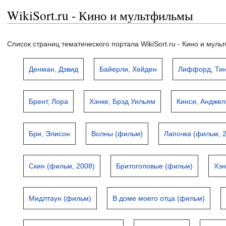
WikiSort.ru - Кино и мультфильмы
Список страниц тематического портала WikiSort.ru - Кино и мул
Денман, Дэвид
Байерли, Хейден
Лиффорд, Ти
Брент, Лора
Хэнке, Брэд Уильям
Кинси, Анджел
Бри, Элисон
Волны (фильм)
Лапочка (фильм, 
Скин (фильм, 2008)
Бритоголовые (фильм)
Хэн
Мидлтаун (фильм)
В доме моего отца (фильм)