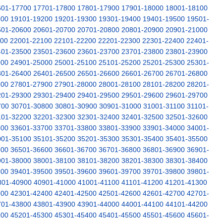
601-17700
17701-17800
17801-17900
17901-18000
18001-18100
100
19101-19200
19201-19300
19301-19400
19401-19500
19501-
501-20600
20601-20700
20701-20800
20801-20900
20901-21000
000
22001-22100
22101-22200
22201-22300
22301-22400
22401-
401-23500
23501-23600
23601-23700
23701-23800
23801-23900
900
24901-25000
25001-25100
25101-25200
25201-25300
25301-
301-26400
26401-26500
26501-26600
26601-26700
26701-26800
800
27801-27900
27901-28000
28001-28100
28101-28200
28201-
201-29300
29301-29400
29401-29500
29501-29600
29601-29700
700
30701-30800
30801-30900
30901-31000
31001-31100
31101-
101-32200
32201-32300
32301-32400
32401-32500
32501-32600
600
33601-33700
33701-33800
33801-33900
33901-34000
34001-
001-35100
35101-35200
35201-35300
35301-35400
35401-35500
500
36501-36600
36601-36700
36701-36800
36801-36900
36901-
901-38000
38001-38100
38101-38200
38201-38300
38301-38400
400
39401-39500
39501-39600
39601-39700
39701-39800
39801-
801-40900
40901-41000
41001-41100
41101-41200
41201-41300
300
42301-42400
42401-42500
42501-42600
42601-42700
42701-
701-43800
43801-43900
43901-44000
44001-44100
44101-44200
200
45201-45300
45301-45400
45401-45500
45501-45600
45601-