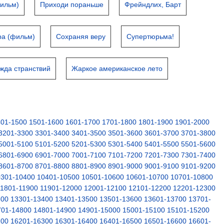
ильм)
Приходи пораньше
Фрейндлих, Барт
ра (фильм)
Сохраняя веру
Супертюрьма!
жда странствий
Жаркое американское лето
401-1500
1501-1600
1601-1700
1701-1800
1801-1900
1901-2000
3201-3300
3301-3400
3401-3500
3501-3600
3601-3700
3701-3800
5001-5100
5101-5200
5201-5300
5301-5400
5401-5500
5501-5600
6801-6900
6901-7000
7001-7100
7101-7200
7201-7300
7301-7400
8601-8700
8701-8800
8801-8900
8901-9000
9001-9100
9101-9200
0301-10400
10401-10500
10501-10600
10601-10700
10701-10800
11801-11900
11901-12000
12001-12100
12101-12200
12201-12300
300
13301-13400
13401-13500
13501-13600
13601-13700
13701-
701-14800
14801-14900
14901-15000
15001-15100
15101-15200
200
16201-16300
16301-16400
16401-16500
16501-16600
16601-