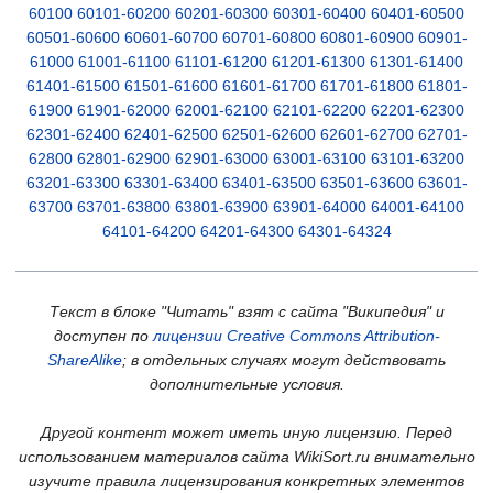
60100
60101-60200
60201-60300
60301-60400
60401-60500
60501-60600
60601-60700
60701-60800
60801-60900
60901-
61000
61001-61100
61101-61200
61201-61300
61301-61400
61401-61500
61501-61600
61601-61700
61701-61800
61801-
61900
61901-62000
62001-62100
62101-62200
62201-62300
62301-62400
62401-62500
62501-62600
62601-62700
62701-
62800
62801-62900
62901-63000
63001-63100
63101-63200
63201-63300
63301-63400
63401-63500
63501-63600
63601-
63700
63701-63800
63801-63900
63901-64000
64001-64100
64101-64200
64201-64300
64301-64324
Текст в блоке "Читать" взят с сайта "Википедия" и
доступен по
лицензии Creative Commons Attribution-
ShareAlike
; в отдельных случаях могут действовать
дополнительные условия.
Другой контент может иметь иную лицензию. Перед
использованием материалов сайта WikiSort.ru внимательно
изучите правила лицензирования конкретных элементов