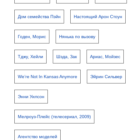
Дом семейства Пэйн
Настоящий Арон Стоун
Годен, Морис
Нянька по вызову
Тджу, Хейли
Шэда, Зак
Ариас, Мойзес
We’re Not In Kansas Anymore
Эйрин Сильвер
Энни Уилсон
Мелроуз-Плейс (телесериал, 2009)
Агентство моделей