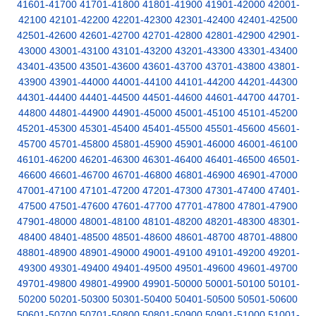
41601-41700
41701-41800
41801-41900
41901-42000
42001-
42100
42101-42200
42201-42300
42301-42400
42401-42500
42501-42600
42601-42700
42701-42800
42801-42900
42901-
43000
43001-43100
43101-43200
43201-43300
43301-43400
43401-43500
43501-43600
43601-43700
43701-43800
43801-
43900
43901-44000
44001-44100
44101-44200
44201-44300
44301-44400
44401-44500
44501-44600
44601-44700
44701-
44800
44801-44900
44901-45000
45001-45100
45101-45200
45201-45300
45301-45400
45401-45500
45501-45600
45601-
45700
45701-45800
45801-45900
45901-46000
46001-46100
46101-46200
46201-46300
46301-46400
46401-46500
46501-
46600
46601-46700
46701-46800
46801-46900
46901-47000
47001-47100
47101-47200
47201-47300
47301-47400
47401-
47500
47501-47600
47601-47700
47701-47800
47801-47900
47901-48000
48001-48100
48101-48200
48201-48300
48301-
48400
48401-48500
48501-48600
48601-48700
48701-48800
48801-48900
48901-49000
49001-49100
49101-49200
49201-
49300
49301-49400
49401-49500
49501-49600
49601-49700
49701-49800
49801-49900
49901-50000
50001-50100
50101-
50200
50201-50300
50301-50400
50401-50500
50501-50600
50601-50700
50701-50800
50801-50900
50901-51000
51001-