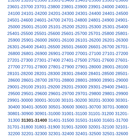
23200
23201-23300
23301-23400
23401-23500
23501-23600
23601-23700
23701-23800
23801-23900
23901-24000
24001-
24100
24101-24200
24201-24300
24301-24400
24401-24500
24501-24600
24601-24700
24701-24800
24801-24900
24901-
25000
25001-25100
25101-25200
25201-25300
25301-25400
25401-25500
25501-25600
25601-25700
25701-25800
25801-
25900
25901-26000
26001-26100
26101-26200
26201-26300
26301-26400
26401-26500
26501-26600
26601-26700
26701-
26800
26801-26900
26901-27000
27001-27100
27101-27200
27201-27300
27301-27400
27401-27500
27501-27600
27601-
27700
27701-27800
27801-27900
27901-28000
28001-28100
28101-28200
28201-28300
28301-28400
28401-28500
28501-
28600
28601-28700
28701-28800
28801-28900
28901-29000
29001-29100
29101-29200
29201-29300
29301-29400
29401-
29500
29501-29600
29601-29700
29701-29800
29801-29900
29901-30000
30001-30100
30101-30200
30201-30300
30301-
30400
30401-30500
30501-30600
30601-30700
30701-30800
30801-30900
30901-31000
31001-31100
31101-31200
31201-
31300
31301-31400
31401-31500
31501-31600
31601-31700
31701-31800
31801-31900
31901-32000
32001-32100
32101-
32200
32201-32300
32301-32400
32401-32500
32501-32600