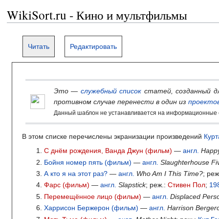
WikiSort.ru - Кино и мультфильмы
Читать
Редактировать
Это —
служебный список
статей, созданный д
противном случае перенести в один из
проекто
Данный шаблон не устанавливается на информационные с
В этом списке перечислены экранизации произведений
Курт
С днём рождения, Ванда Джун (фильм)
—
англ.
Happy
Бойня номер пять (фильм)
—
англ.
Slaughterhouse Fi
А кто я на этот раз?
—
англ.
Who Am I This Time?
; ре
Фарс (фильм)
—
англ.
Slapstick
; реж.:
Стивен Пол
;
19
Перемещённое лицо (фильм)
—
англ.
Displaced Pers
Харрисон Бержерон (фильм)
—
англ.
Harrison Berger