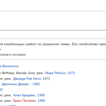
ля координации работ по развитию темы
.
Его необходимо пре
в
.
писки и глоссарии.
а Воннегута
.
 Birthday, Wanda June
; реж.:
Марк Робсон
;
1971
ve
; реж.:
Джордж Рой Хилл
;
1972
ж.
Джонатан Демми
: ;
1982
82
on
; реж.:
Алан Бриджес
;
1985
on
; реж.:
Брюс Питтман
;
1995