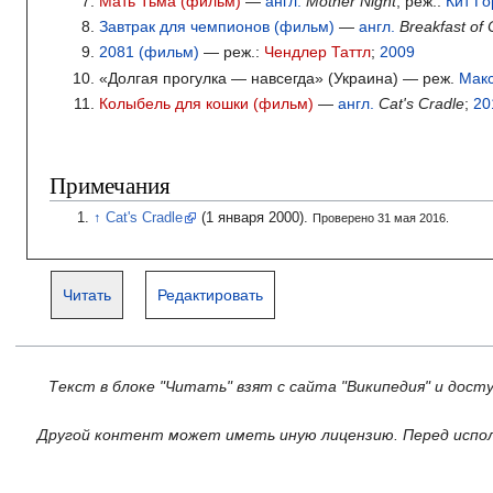
Мать Тьма (фильм)
—
англ.
Mother Night
; реж.:
Кит Г
Завтрак для чемпионов (фильм)
—
англ.
Breakfast of
2081 (фильм)
— реж.:
Чендлер Таттл
;
2009
«Долгая прогулка — навсегда» (Украина) — реж.
Мак
Колыбель для кошки (фильм)
—
англ.
Cat's Cradle
;
20
Примечания
Cat's Cradle
(1
января 2000).
Проверено 31 мая 2016.
Читать
Редактировать
Текст в блоке "Читать" взят с сайта "Википедия" и дост
Другой контент может иметь иную лицензию. Перед испол