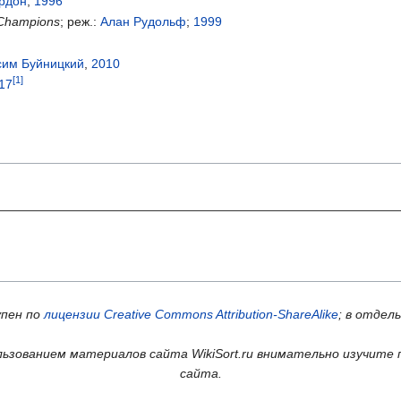
ордон
;
1996
 Champions
; реж.:
Алан Рудольф
;
1999
сим Буйницкий
,
2010
17
упен по
лицензии Creative Commons Attribution-ShareAlike
; в отдел
ьзованием материалов сайта WikiSort.ru внимательно изучите 
сайта.