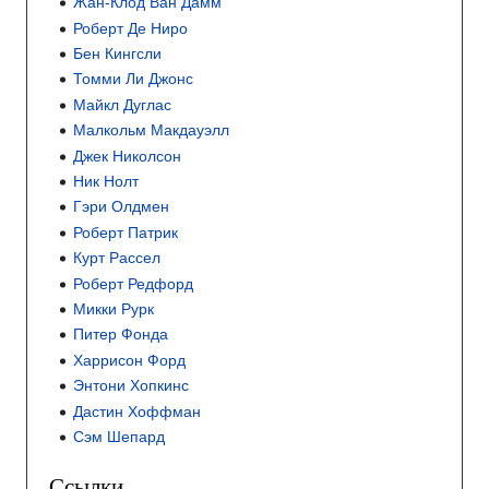
Жан-Клод Ван Дамм
Роберт Де Ниро
Бен Кингсли
Томми Ли Джонс
Майкл Дуглас
Малкольм Макдауэлл
Джек Николсон
Ник Нолт
Гэри Олдмен
Роберт Патрик
Курт Рассел
Роберт Редфорд
Микки Рурк
Питер Фонда
Харрисон Форд
Энтони Хопкинс
Дастин Хоффман
Сэм Шепард
Ссылки