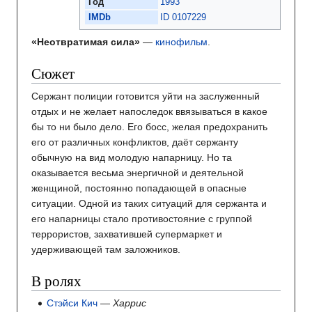
Год
1993
IMDb
ID 0107229
«Неотвратимая сила»
—
кинофильм
.
Сюжет
Сержант полиции готовится уйти на заслуженный
отдых и не желает напоследок ввязываться в какое
бы то ни было дело. Его босс, желая предохранить
его от различных конфликтов, даёт сержанту
обычную на вид молодую напарницу. Но та
оказывается весьма энергичной и деятельной
женщиной, постоянно попадающей в опасные
ситуации. Одной из таких ситуаций для сержанта и
его напарницы стало противостояние с группой
террористов, захватившей супермаркет и
удерживающей там заложников.
В ролях
Стэйси Кич
—
Харрис