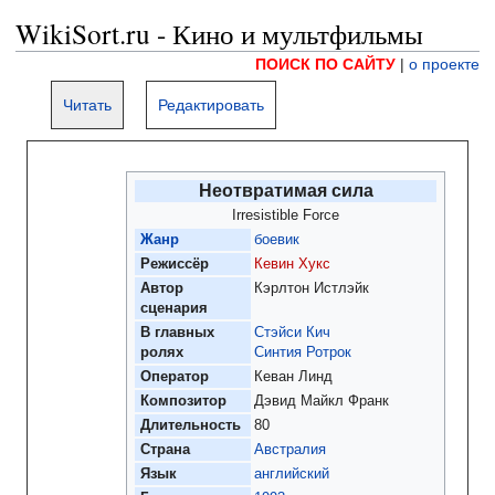
WikiSort.ru - Кино и мультфильмы
ПОИСК ПО САЙТУ
|
о проекте
Читать
Редактировать
Неотвратимая сила
Irresistible Force
Жанр
боевик
Режиссёр
Кевин Хукс
Автор
Кэрлтон Истлэйк
сценария
В
главных
Стэйси Кич
ролях
Синтия Ротрок
Оператор
Кеван Линд
Композитор
Дэвид Майкл Франк
Длительность
80
Страна
Австралия
Язык
английский